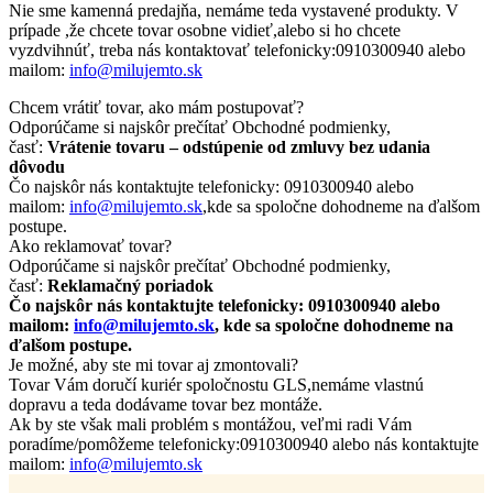
Nie sme kamenná predajňa, nemáme teda vystavené produkty. V
prípade ,že chcete tovar osobne vidieť,alebo si ho chcete
vyzdvihnúť, treba nás kontaktovať telefonicky:0910300940 alebo
mailom:
info@milujemto.sk
Chcem vrátiť tovar, ako mám postupovať?
Odporúčame si najskôr prečítať Obchodné podmienky,
časť:
Vrátenie tovaru – odstúpenie od zmluvy bez udania
dôvodu
Čo najskôr nás kontaktujte telefonicky: 0910300940 alebo
mailom:
info@milujemto.sk
,kde sa spoločne dohodneme na ďalšom
postupe.
Ako reklamovať tovar?
Odporúčame si najskôr prečítať Obchodné podmienky,
časť:
Reklamačný poriadok
Čo najskôr nás kontaktujte telefonicky: 0910300940 alebo
mailom:
info@milujemto.sk
, kde sa spoločne dohodneme na
ďalšom postupe.
Je možné, aby ste mi tovar aj zmontovali?
Tovar Vám doručí kuriér spoločnostu GLS,nemáme vlastnú
dopravu a teda dodávame tovar bez montáže.
Ak by ste však mali problém s montážou, veľmi radi Vám
poradíme/pomôžeme telefonicky:0910300940 alebo nás kontaktujte
mailom:
info@milujemto.sk