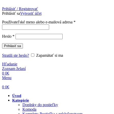
Prihlásiť / Registrovať
Prihlásiť sa
Vytvoriť účet
Povinné
Používateľské meno alebo e-mailová adresa
*
Povinné
Heslo
*
Prihlásiť sa
Stratili ste heslo?
Zapamätať si ma
Hľadanie
Zoznam želaní
0
0
€
Menu
0
0
€
Úvod
Kategórie
Doplnky do postieľky
Komoda
Komplety-Postieľka s príslušenstvom