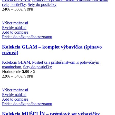
be
celej postieľky
,
Sety do postieľky
chosen
240
€
–
360
€
/s DPH
on
the
product
This
Výber možností
page
product
Rýchly náhľad
has
Add to compare
multiple
Pridať do nákupného zoznamu
variants.
The
Kolekcia GLAM – komplet výbavička (špinavo
options
ružová)
may
be
Kolekcia GLAM
,
Postieľka s príslušenstvom ,s polovičným
chosen
mantinelom
,
Sety do postieľky
on
Hodnotenie
5.00
z 5
the
220
€
–
340
€
/s DPH
product
page
This
Výber možností
product
Rýchly náhľad
has
Add to compare
multiple
Pridať do nákupného zoznamu
variants.
The
Kolekcia MUŠELÍN – prémiový set výbavičky