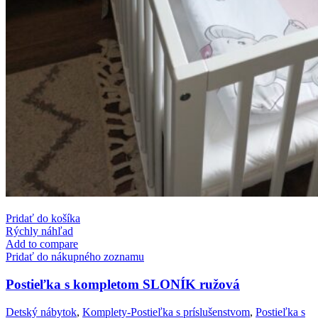
Pridať do košíka
Rýchly náhľad
Add to compare
Pridať do nákupného zoznamu
Postieľka s kompletom SLONÍK ružová
Detský nábytok
,
Komplety-Postieľka s príslušenstvom
,
Postieľka s