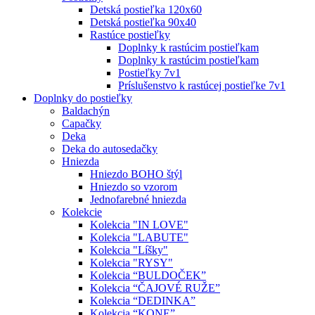
Detská postieľka 120x60
Detská postieľka 90x40
Rastúce postieľky
Doplnky k rastúcim postieľkam
Doplnky k rastúcim postieľkam
Postieľky 7v1
Príslušenstvo k rastúcej postieľke 7v1
Doplnky do postieľky
Baldachýn
Capačky
Deka
Deka do autosedačky
Hniezda
Hniezdo BOHO štýl
Hniezdo so vzorom
Jednofarebné hniezda
Kolekcie
Kolekcia "IN LOVE"
Kolekcia "LABUTE"
Kolekcia "Líšky"
Kolekcia "RYSY"
Kolekcia “BULDOČEK”
Kolekcia “ČAJOVÉ RUŽE”
Kolekcia “DEDINKA”
Kolekcia “KONE”