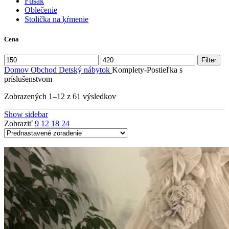
Fusak
Oblečenie
Stolička na ķŕmenie
Cena
Minimálna
Maximálna
Filter
cena
cena
Domov
Obchod
Detský nábytok
Komplety-Postieľka s
príslušenstvom
Zobrazených 1–12 z 61 výsledkov
Show sidebar
Zobraziť
9
12
18
24