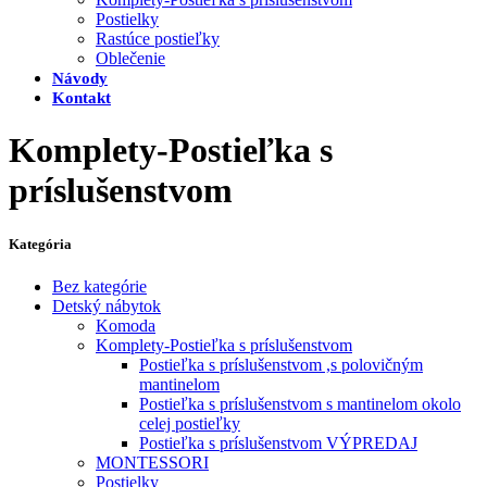
Postielky
Rastúce postieľky
Oblečenie
Návody
Kontakt
Komplety-Postieľka s
príslušenstvom
Kategória
Bez kategórie
Detský nábytok
Komoda
Komplety-Postieľka s príslušenstvom
Postieľka s príslušenstvom ,s polovičným
mantinelom
Postieľka s príslušenstvom s mantinelom okolo
celej postieľky
Postieľka s príslušenstvom VÝPREDAJ
MONTESSORI
Postielky