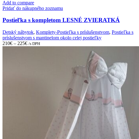
has
Add to compare
multiple
Pridať do nákupného zoznamu
variants.
The
Postieľka s kompletom LESNÉ ZVIERATKÁ
options
may
Detský nábytok
,
Komplety-Postieľka s príslušenstvom
,
Postieľka s
be
príslušenstvom s mantinelom okolo celej postieľky
chosen
210
€
–
225
€
/s DPH
on
the
product
page