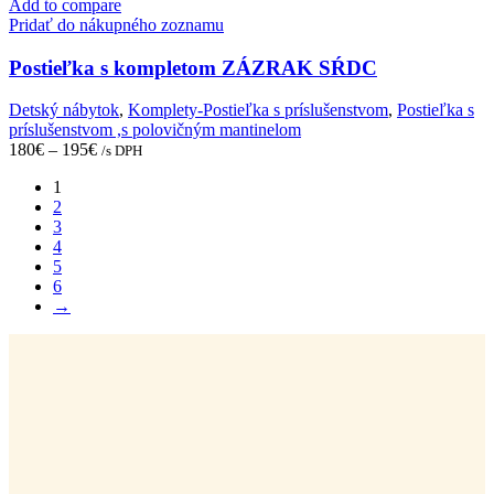
has
Add to compare
multiple
Pridať do nákupného zoznamu
variants.
The
Postieľka s kompletom ZÁZRAK SŔDC
options
may
Detský nábytok
,
Komplety-Postieľka s príslušenstvom
,
Postieľka s
be
príslušenstvom ,s polovičným mantinelom
chosen
180
€
–
195
€
/s DPH
on
the
1
product
2
page
3
4
5
6
→