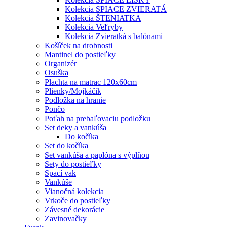
Kolekcia SPIACE ZVIERATÁ
Kolekcia ŠTENIATKA
Kolekcia Veľryby
Kolekcia Zvieratká s balónami
Košíček na drobnosti
Mantinel do postieľky
Organizér
Osuška
Plachta na matrac 120x60cm
Plienky/Mojkáčik
Podložka na hranie
Pončo
Poťah na prebaľovaciu podložku
Set deky a vankúša
Do kočíka
Set do kočíka
Set vankúša a paplóna s výplňou
Sety do postieľky
Spací vak
Vankúše
Vianočná kolekcia
Vrkoče do postieľky
Závesné dekorácie
Zavinovačky