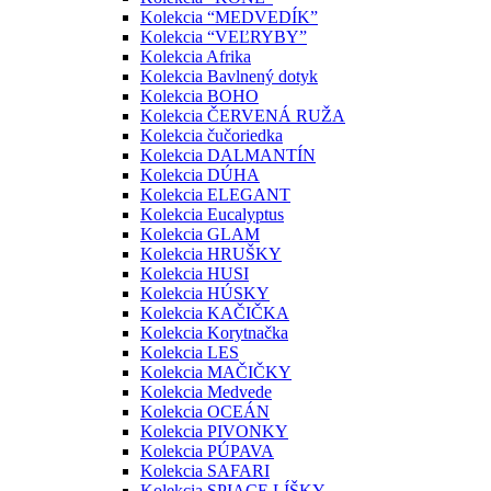
Kolekcia “MEDVEDÍK”
Kolekcia “VEĽRYBY”
Kolekcia Afrika
Kolekcia Bavlnený dotyk
Kolekcia BOHO
Kolekcia ČERVENÁ RUŽA
Kolekcia čučoriedka
Kolekcia DALMANTÍN
Kolekcia DÚHA
Kolekcia ELEGANT
Kolekcia Eucalyptus
Kolekcia GLAM
Kolekcia HRUŠKY
Kolekcia HUSI
Kolekcia HÚSKY
Kolekcia KAČIČKA
Kolekcia Korytnačka
Kolekcia LES
Kolekcia MAČIČKY
Kolekcia Medvede
Kolekcia OCEÁN
Kolekcia PIVONKY
Kolekcia PÚPAVA
Kolekcia SAFARI
Kolekcia SPIACE LÍŠKY