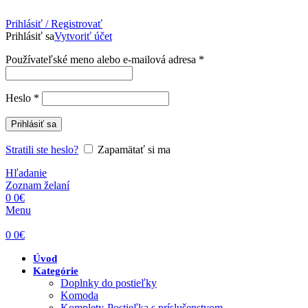
Prihlásiť / Registrovať
Prihlásiť sa
Vytvoriť účet
Povinné
Používateľské meno alebo e-mailová adresa
*
Povinné
Heslo
*
Prihlásiť sa
Stratili ste heslo?
Zapamätať si ma
Hľadanie
Zoznam želaní
0
0
€
Menu
0
0
€
Úvod
Kategórie
Doplnky do postieľky
Komoda
Komplety-Postieľka s príslušenstvom