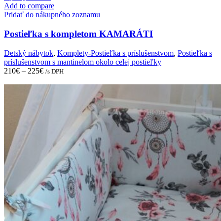
has
Add to compare
multiple
Pridať do nákupného zoznamu
variants.
The
Postieľka s kompletom KAMARÁTI
options
may
Detský nábytok
,
Komplety-Postieľka s príslušenstvom
,
Postieľka s
be
príslušenstvom s mantinelom okolo celej postieľky
chosen
210
€
–
225
€
/s DPH
on
the
product
page