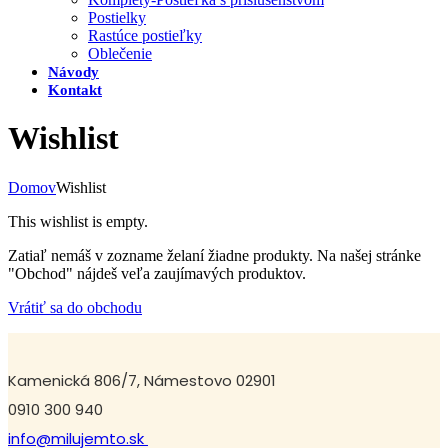
Postielky
Rastúce postieľky
Oblečenie
Návody
Kontakt
Wishlist
Domov
Wishlist
This wishlist is empty.
Zatiaľ nemáš v zozname želaní žiadne produkty. Na našej stránke
"Obchod" nájdeš veľa zaujímavých produktov.
Vrátiť sa do obchodu
Kamenická 806/7, Námestovo 02901
0910 300 940
info@milujemto.sk