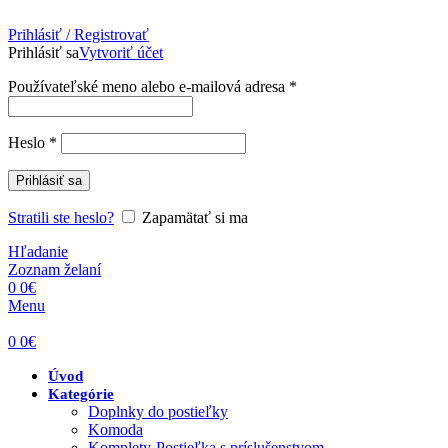
Prihlásiť / Registrovať
Prihlásiť sa
Vytvoriť účet
Povinné
Používateľské meno alebo e-mailová adresa
*
Povinné
Heslo
*
Prihlásiť sa
Stratili ste heslo?
Zapamätať si ma
Hľadanie
Zoznam želaní
0
0
€
Menu
0
0
€
Úvod
Kategórie
Doplnky do postieľky
Komoda
Komplety-Postieľka s príslušenstvom