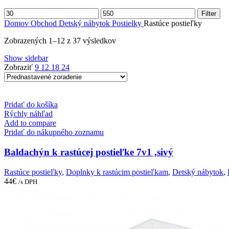
Minimálna
Maximálna
Filter
cena
cena
Domov
Obchod
Detský nábytok
Postielky
Rastúce postieľky
Zobrazených 1–12 z 37 výsledkov
Show sidebar
Zobraziť
9
12
18
24
Pridať do košíka
Rýchly náhľad
Add to compare
Pridať do nákupného zoznamu
Baldachýn k rastúcej postieľke 7v1 ,sivý
Rastúce postieľky
,
Doplnky k rastúcim postieľkam
,
Detský nábytok
,
44
€
/s DPH