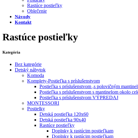
Rastúce postieľky
Oblečenie
Návody
Kontakt
Rastúce postieľky
Kategória
Bez kategórie
Detský nábytok
Komoda
Komplety-Postieľka s príslušenstvom
Postieľka s príslušenstvom ,s polovičným mantine
Postieľka s príslušenstvom s mantinelom okolo cel
Postieľka s príslušenstvom VÝPREDAJ
MONTESSORI
Postielky
Detská postieľka 120x60
Detská postieľka 90x40
Rastúce postieľky
Doplnky k rastúcim postieľkam
Doplnky k rastúcim postieľkam