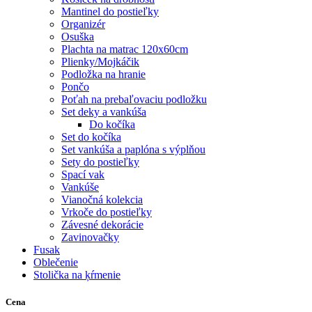
Mantinel do postieľky
Organizér
Osuška
Plachta na matrac 120x60cm
Plienky/Mojkáčik
Podložka na hranie
Pončo
Poťah na prebaľovaciu podložku
Set deky a vankúša
Do kočíka
Set do kočíka
Set vankúša a paplóna s výplňou
Sety do postieľky
Spací vak
Vankúše
Vianočná kolekcia
Vrkoče do postieľky
Závesné dekorácie
Zavinovačky
Fusak
Oblečenie
Stolička na ķŕmenie
Cena