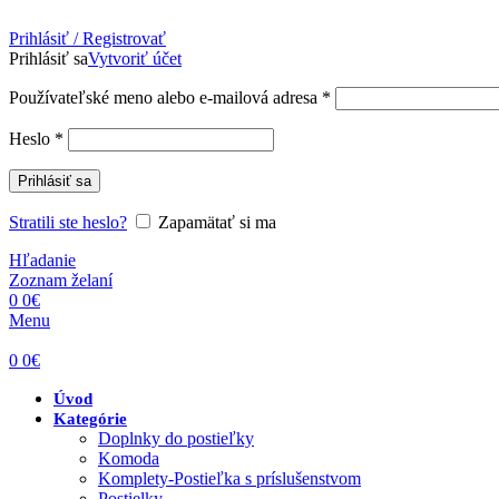
Prihlásiť / Registrovať
Prihlásiť sa
Vytvoriť účet
Povinné
Používateľské meno alebo e-mailová adresa
*
Povinné
Heslo
*
Prihlásiť sa
Stratili ste heslo?
Zapamätať si ma
Hľadanie
Zoznam želaní
0
0
€
Menu
0
0
€
Úvod
Kategórie
Doplnky do postieľky
Komoda
Komplety-Postieľka s príslušenstvom
Postielky