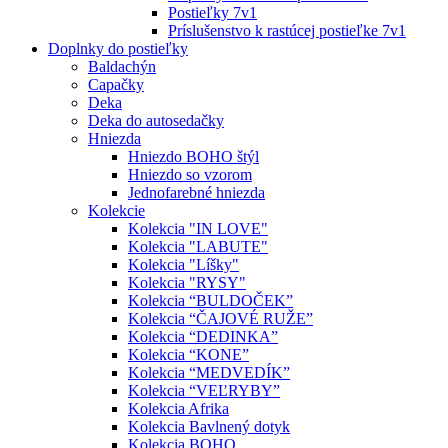
Postieľky 7v1
Príslušenstvo k rastúcej postieľke 7v1
Doplnky do postieľky
Baldachýn
Capačky
Deka
Deka do autosedačky
Hniezda
Hniezdo BOHO štýl
Hniezdo so vzorom
Jednofarebné hniezda
Kolekcie
Kolekcia "IN LOVE"
Kolekcia "LABUTE"
Kolekcia "Líšky"
Kolekcia "RYSY"
Kolekcia “BULDOČEK”
Kolekcia “ČAJOVÉ RUŽE”
Kolekcia “DEDINKA”
Kolekcia “KONE”
Kolekcia “MEDVEDÍK”
Kolekcia “VEĽRYBY”
Kolekcia Afrika
Kolekcia Bavlnený dotyk
Kolekcia BOHO