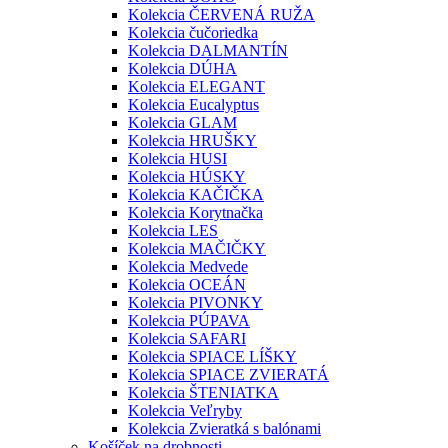
Kolekcia ČERVENÁ RUŽA
Kolekcia čučoriedka
Kolekcia DALMANTÍN
Kolekcia DÚHA
Kolekcia ELEGANT
Kolekcia Eucalyptus
Kolekcia GLAM
Kolekcia HRUŠKY
Kolekcia HUSI
Kolekcia HÚSKY
Kolekcia KAČIČKA
Kolekcia Korytnačka
Kolekcia LES
Kolekcia MAČIČKY
Kolekcia Medvede
Kolekcia OCEÁN
Kolekcia PIVONKY
Kolekcia PÚPAVA
Kolekcia SAFARI
Kolekcia SPIACE LÍŠKY
Kolekcia SPIACE ZVIERATÁ
Kolekcia ŠTENIATKA
Kolekcia Veľryby
Kolekcia Zvieratká s balónami
Košíček na drobnosti