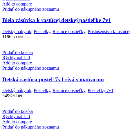
Add to compare
Pridať do nákupného zoznamu
Biela zásúvka k rastúcej detskej postieľke 7v1
Detský nábytok
,
Postielky
,
Rastúce postieľky
,
Príslušenstvo k rastúce
116
€
/s DPH
Pridať do košíka
Rýchly náhľad
Add to compare
Pridať do nákupného zoznamu
Detská rastúca posteľ 7v1 sivá s matracom
Detský nábytok
,
Postielky
,
Rastúce postieľky
,
Postieľky 7v1
549
€
/s DPH
Pridať do košíka
Rýchly náhľad
Add to compare
Pridať do nákupného zoznamu