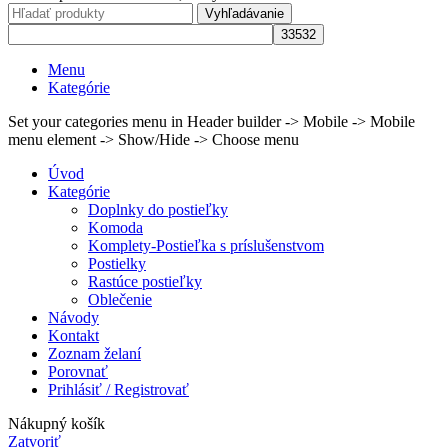
Vyhľadávanie
Menu
Kategórie
Set your categories menu in Header builder -> Mobile -> Mobile
menu element -> Show/Hide -> Choose menu
Úvod
Kategórie
Doplnky do postieľky
Komoda
Komplety-Postieľka s príslušenstvom
Postielky
Rastúce postieľky
Oblečenie
Návody
Kontakt
Zoznam želaní
Porovnať
Prihlásiť / Registrovať
Nákupný košík
Zatvoriť