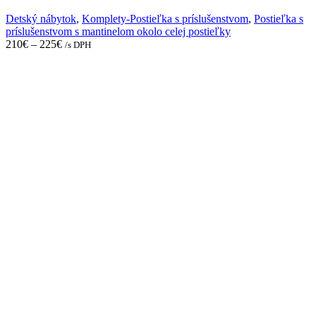
options
may
Detský nábytok
,
Komplety-Postieľka s príslušenstvom
,
Postieľka s
be
príslušenstvom s mantinelom okolo celej postieľky
chosen
210
€
–
225
€
/s DPH
on
the
product
page