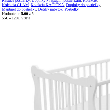
Rastúce postieľky
,
Doplnky k rastúcim postieľkam
,
Kolekcie
,
be
Kolekcia GLAM
,
Kolekcia KAČIČKA
,
Doplnky do postieľky
,
chosen
Mantinel do postieľky
,
Detský nábytok
,
Postielky
on
Hodnotenie
5.00
z 5
the
55
€
–
120
€
/s DPH
product
page