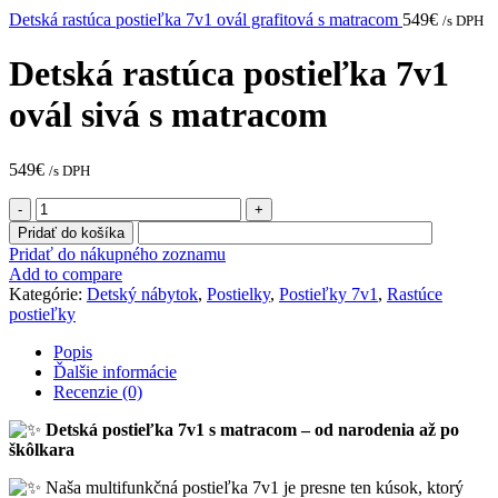
Detská rastúca postieľka 7v1 ovál grafitová s matracom
549
€
/s DPH
Detská rastúca postieľka 7v1
ovál sivá s matracom
549
€
/s DPH
množstvo
Detská
Pridať do košíka
rastúca
Pridať do nákupného zoznamu
postieľka
Add to compare
7v1
Kategórie:
Detský nábytok
,
Postielky
,
Postieľky 7v1
,
Rastúce
ovál
postieľky
sivá
s
Popis
matracom
Ďalšie informácie
Recenzie (0)
Detská postieľka 7v1 s matracom – od narodenia až po
škôlkara
Naša multifunkčná postieľka 7v1 je presne ten kúsok, ktorý