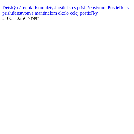
options
may
Detský nábytok
,
Komplety-Postieľka s príslušenstvom
,
Postieľka s
be
príslušenstvom s mantinelom okolo celej postieľky
chosen
210
€
–
225
€
/s DPH
on
the
product
page