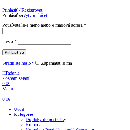
Prihlásiť / Registrovať
Prihlásiť sa
Vytvoriť účet
Povinné
Používateľské meno alebo e-mailová adresa
*
Povinné
Heslo
*
Prihlásiť sa
Stratili ste heslo?
Zapamätať si ma
Hľadanie
Zoznam želaní
0
0
€
Menu
0
0
€
Úvod
Kategórie
Doplnky do postieľky
Komoda
Komplety-Postieľka s príslušenstvom