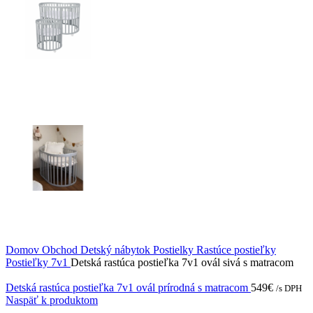
Domov
Obchod
Detský nábytok
Postielky
Rastúce postieľky
Postieľky 7v1
Detská rastúca postieľka 7v1 ovál sivá s matracom
Detská rastúca postieľka 7v1 ovál prírodná s matracom
549
€
/s DPH
Naspäť k produktom