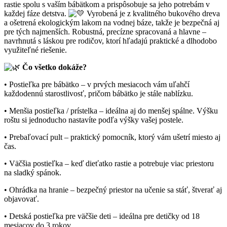
rastie spolu s vaším bábätkom a prispôsobuje sa jeho potrebám v
každej fáze detstva.
Vyrobená je z kvalitného bukového dreva
a ošetrená ekologickým lakom na vodnej báze, takže je bezpečná aj
pre tých najmenších. Robustná, precízne spracovaná a hlavne –
navrhnutá s láskou pre rodičov, ktorí hľadajú praktické a dlhodobo
využiteľné riešenie.
Čo všetko dokáže?
• Postieľka pre bábätko – v prvých mesiacoch vám uľahčí
každodennú starostlivosť, pričom bábätko je stále nablízku.
• Menšia postieľka / prístelka – ideálna aj do menšej spálne. Výšku
roštu si jednoducho nastavíte podľa výšky vašej postele.
• Prebaľovací pult – praktický pomocník, ktorý vám ušetrí miesto aj
čas.
• Väčšia postieľka – keď dieťatko rastie a potrebuje viac priestoru
na sladký spánok.
• Ohrádka na hranie – bezpečný priestor na učenie sa stáť, štverať aj
objavovať.
• Detská postieľka pre väčšie deti – ideálna pre detičky od 18
mesiacov do 3 rokov.