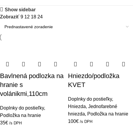
Show sidebar
Zobraziť
9
12
18
24
Bavlnená podlozka na
Hniezdo/podložka
hranie s
KVET
volánikmi,110cm
Doplnky do postieľky
,
Hniezda
,
Jednofarebné
Doplnky do postieľky
,
hniezda
,
Podložka na hranie
Podložka na hranie
100
€
/s DPH
35
€
/s DPH