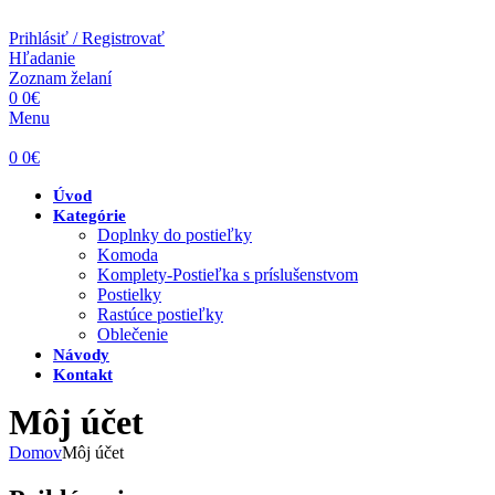
Prihlásiť / Registrovať
Hľadanie
Zoznam želaní
0
0
€
Menu
0
0
€
Úvod
Kategórie
Doplnky do postieľky
Komoda
Komplety-Postieľka s príslušenstvom
Postielky
Rastúce postieľky
Oblečenie
Návody
Kontakt
Môj účet
Domov
Môj účet