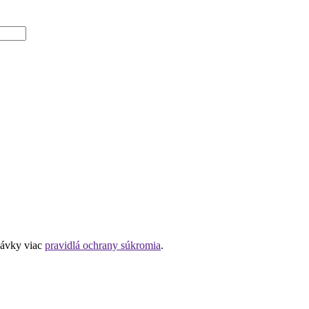
návky viac
pravidlá ochrany súkromia
.