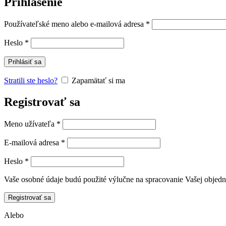
Prihlásenie
Povinné
Používateľské meno alebo e-mailová adresa
*
Povinné
Heslo
*
Prihlásiť sa
Stratili ste heslo?
Zapamätať si ma
Registrovať sa
Povinné
Meno užívateľa
*
Povinné
E-mailová adresa
*
Povinné
Heslo
*
Vaše osobné údaje budú použité výlučne na spracovanie Vašej objed
Registrovať sa
Alebo