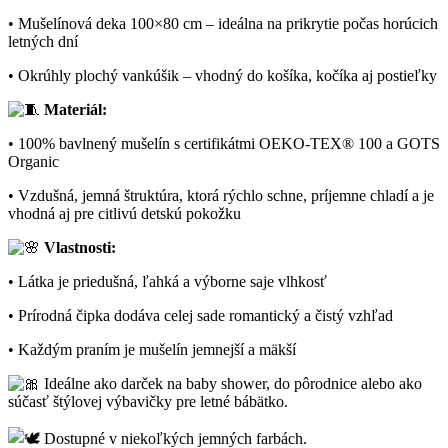
• Mušelínová deka 100×80 cm – ideálna na prikrytie počas horúcich
letných dní
• Okrúhly plochý vankúšik – vhodný do košíka, kočíka aj postieľky
Materiál:
• 100% bavlnený mušelín s certifikátmi OEKO-TEX® 100 a GOTS
Organic
• Vzdušná, jemná štruktúra, ktorá rýchlo schne, príjemne chladí a je
vhodná aj pre citlivú detskú pokožku
Vlastnosti:
• Látka je priedušná, ľahká a výborne saje vlhkosť
• Prírodná čipka dodáva celej sade romantický a čistý vzhľad
• Každým praním je mušelín jemnejší a mäkší
Ideálne ako darček na baby shower, do pôrodnice alebo ako
súčasť štýlovej výbavičky pre letné bábätko.
Dostupné v niekoľkých jemných farbách.