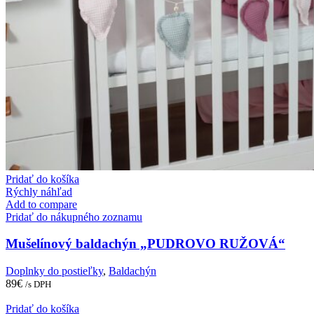
Pridať do košíka
Rýchly náhľad
Add to compare
Pridať do nákupného zoznamu
Mušelínový baldachýn „PUDROVO RUŽOVÁ“
Doplnky do postieľky
,
Baldachýn
89
€
/s DPH
Pridať do košíka