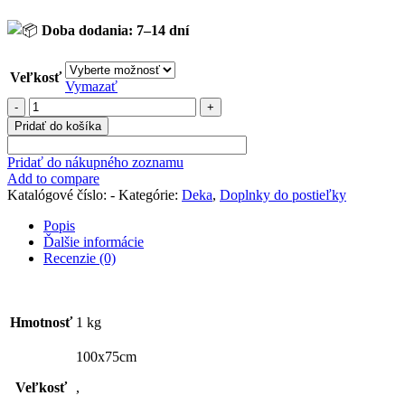
Doba dodania: 7–14 dní
Veľkosť
Vymazať
množstvo
Mušelínová
Pridať do košíka
deka
s
Pridať do nákupného zoznamu
vankúšikom
Add to compare
zdobená
Katalógové číslo:
-
Kategórie:
Deka
,
Doplnky do postieľky
čipkou
"špinavo
Popis
ružová"
Ďalšie informácie
Recenzie (0)
Hmotnosť
1 kg
100x75cm
Veľkosť
,