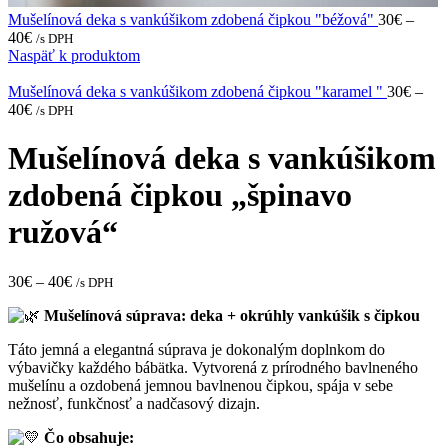
Mušelínová deka s vankúšikom zdobená čipkou "béžová"
30
€
–
40
€
/s DPH
Naspäť k produktom
Mušelínová deka s vankúšikom zdobená čipkou "karamel "
30
€
–
40
€
/s DPH
Mušelínová deka s vankúšikom
zdobená čipkou „špinavo
ružová“
30
€
–
40
€
/s DPH
Mušelínová súprava: deka + okrúhly vankúšik s čipkou
Táto jemná a elegantná súprava je dokonalým doplnkom do
výbavičky každého bábätka. Vytvorená z prírodného bavlneného
mušelínu a ozdobená jemnou bavlnenou čipkou, spája v sebe
nežnosť, funkčnosť a nadčasový dizajn.
Čo obsahuje: