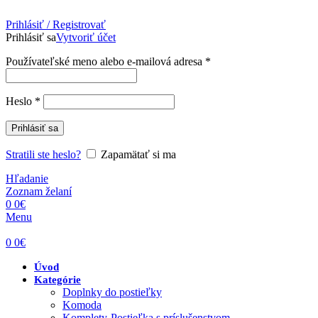
Prihlásiť / Registrovať
Prihlásiť sa
Vytvoriť účet
Povinné
Používateľské meno alebo e-mailová adresa
*
Povinné
Heslo
*
Prihlásiť sa
Stratili ste heslo?
Zapamätať si ma
Hľadanie
Zoznam želaní
0
0
€
Menu
0
0
€
Úvod
Kategórie
Doplnky do postieľky
Komoda
Komplety-Postieľka s príslušenstvom