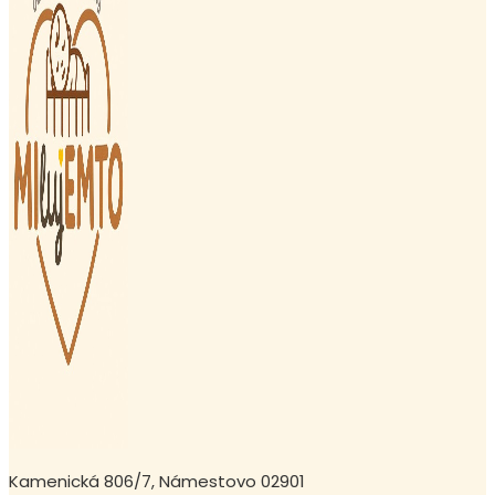
Kamenická 806/7, Námestovo 02901