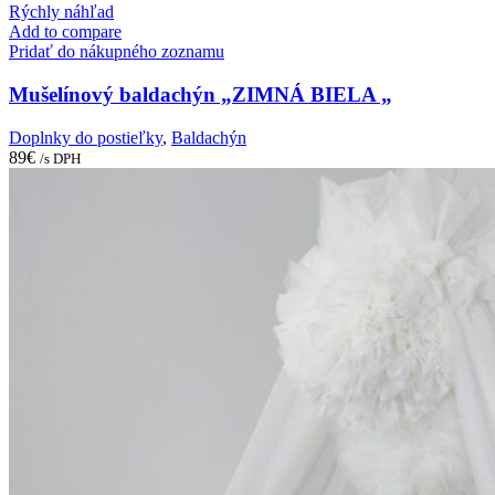
Rýchly náhľad
Add to compare
Pridať do nákupného zoznamu
Mušelínový baldachýn „ZIMNÁ BIELA „
Doplnky do postieľky
,
Baldachýn
89
€
/s DPH