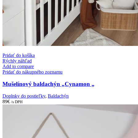
Pridať do košíka
Rýchly náhľad
Add to compare
Pridať do nákupného zoznamu
Mušelínový baldachýn „Cynamon „
Doplnky do postieľky
,
Baldachýn
89
€
/s DPH