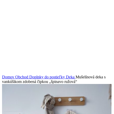
Domov
Obchod
Doplnky do postieľky
Deka
Mušelínová deka s
vankúšikom zdobená čipkou „špinavo ružová“