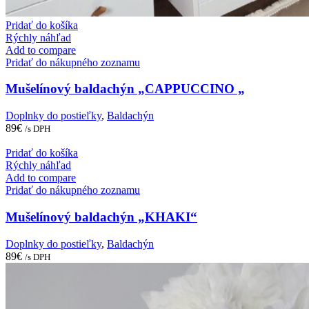
Pridať do košíka
Rýchly náhľad
Add to compare
Pridať do nákupného zoznamu
Mušelínový baldachýn „CAPPUCCINO „
Doplnky do postieľky
,
Baldachýn
89
€
/s DPH
Pridať do košíka
Rýchly náhľad
Add to compare
Pridať do nákupného zoznamu
Mušelínový baldachýn „KHAKI“
Doplnky do postieľky
,
Baldachýn
89
€
/s DPH