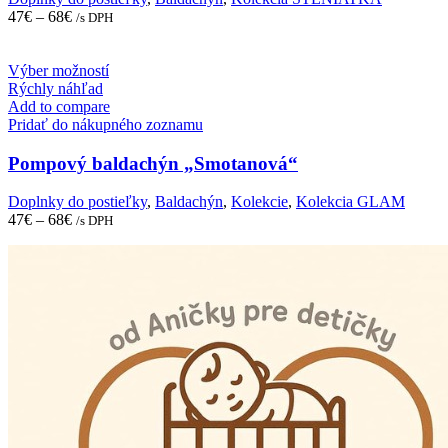
be
47
€
–
68
€
/s DPH
chosen
on
the
This
Výber možností
product
product
Rýchly náhľad
page
has
Add to compare
multiple
Pridať do nákupného zoznamu
variants.
The
Pompový baldachýn „Smotanová“
options
may
Doplnky do postieľky
,
Baldachýn
,
Kolekcie
,
Kolekcia GLAM
be
47
€
–
68
€
/s DPH
chosen
on
the
product
page