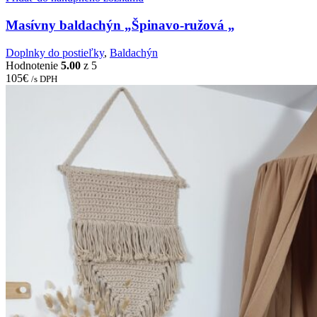
Masívny baldachýn „Špinavo-ružová „
Doplnky do postieľky
,
Baldachýn
Hodnotenie
5.00
z 5
105
€
/s DPH