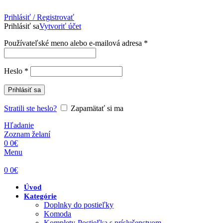
Prihlásiť / Registrovať
Prihlásiť sa
Vytvoriť účet
Povinné
Používateľské meno alebo e-mailová adresa
*
Povinné
Heslo
*
Prihlásiť sa
Stratili ste heslo?
Zapamätať si ma
Hľadanie
Zoznam želaní
0
0
€
Menu
0
0
€
Úvod
Kategórie
Doplnky do postieľky
Komoda
Komplety-Postieľka s príslušenstvom