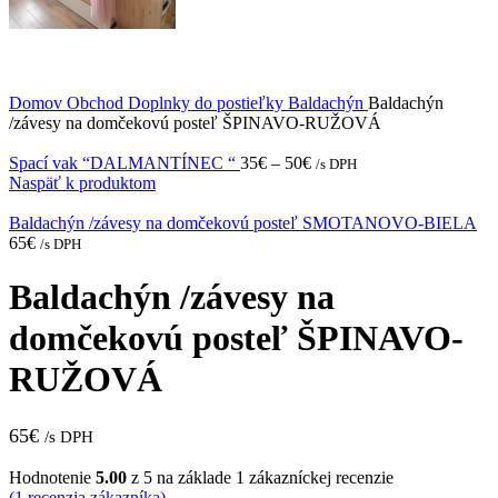
Domov
Obchod
Doplnky do postieľky
Baldachýn
Baldachýn
/závesy na domčekovú posteľ ŠPINAVO-RUŽOVÁ
Spací vak “DALMANTÍNEC “
35
€
–
50
€
/s DPH
Naspäť k produktom
Baldachýn /závesy na domčekovú posteľ SMOTANOVO-BIELA
65
€
/s DPH
Baldachýn /závesy na
domčekovú posteľ ŠPINAVO-
RUŽOVÁ
65
€
/s DPH
Hodnotenie
5.00
z 5 na základe
1
zákazníckej recenzie
(
1
recenzia zákazníka)