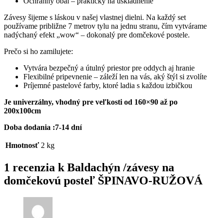
Ochranný obal – praktický na uskladnenie
Závesy šijeme s láskou v našej vlastnej dielni. Na každý set
používame približne 7 metrov tylu na jednu stranu, čím vytvárame
nadýchaný efekt „wow“ – dokonalý pre domčekové postele.
Prečo si ho zamilujete:
Vytvára bezpečný a útulný priestor pre oddych aj hranie
Flexibilné pripevnenie – záleží len na vás, aký štýl si zvolíte
Príjemné pastelové farby, ktoré ladia s každou izbičkou
Je univerzálny, vhodný pre veľkosti od 160×90 až po
200x100cm
Doba dodania :7-14 dní
Hmotnosť
2 kg
1 recenzia k
Baldachýn /závesy na
domčekovú posteľ ŠPINAVO-RUŽOVÁ