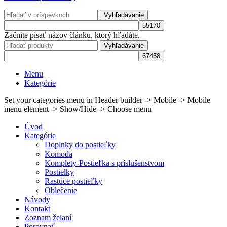
Vyhľadávanie
Začnite písať názov článku, ktorý hľadáte.
Vyhľadávanie
Menu
Kategórie
Set your categories menu in Header builder -> Mobile -> Mobile
menu element -> Show/Hide -> Choose menu
Úvod
Kategórie
Doplnky do postieľky
Komoda
Komplety-Postieľka s príslušenstvom
Postielky
Rastúce postieľky
Oblečenie
Návody
Kontakt
Zoznam želaní
Porovnať