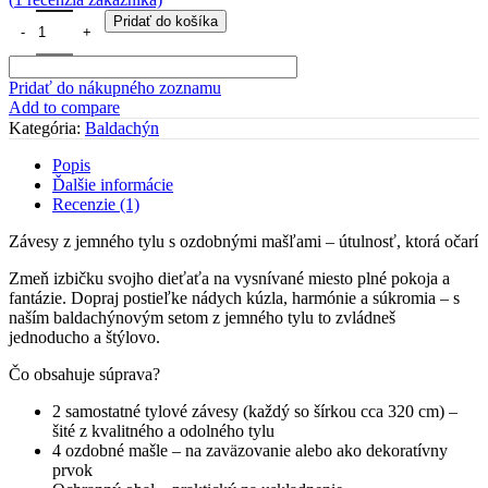
množstvo Baldachýn /závesy na domčekovú posteľ ŠPINAVO-R
Pridať do košíka
Pridať do nákupného zoznamu
Add to compare
Kategória:
Baldachýn
Popis
Ďalšie informácie
Recenzie (1)
Závesy z jemného tylu s ozdobnými mašľami – útulnosť, ktorá očarí
Zmeň izbičku svojho dieťaťa na vysnívané miesto plné pokoja a
fantázie. Dopraj postieľke nádych kúzla, harmónie a súkromia – s
naším baldachýnovým setom z jemného tylu to zvládneš
jednoducho a štýlovo.
Čo obsahuje súprava?
2 samostatné tylové závesy (každý so šírkou cca 320 cm) –
šité z kvalitného a odolného tylu
4 ozdobné mašle – na zaväzovanie alebo ako dekoratívny
prvok