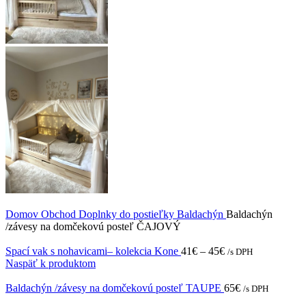
Domov
Obchod
Doplnky do postieľky
Baldachýn
Baldachýn
/závesy na domčekovú posteľ ČAJOVÝ
Spací vak s nohavicami– kolekcia Kone
41
€
–
45
€
/s DPH
Naspäť k produktom
Baldachýn /závesy na domčekovú posteľ TAUPE
65
€
/s DPH