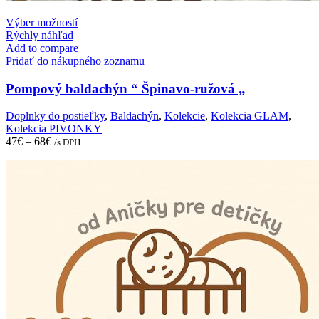
This
Výber možností
product
Rýchly náhľad
has
Add to compare
multiple
Pridať do nákupného zoznamu
variants.
The
Pompový baldachýn “ Špinavo-ružová „
options
may
Doplnky do postieľky
,
Baldachýn
,
Kolekcie
,
Kolekcia GLAM
,
be
Kolekcia PIVONKY
chosen
47
€
–
68
€
/s DPH
on
the
product
page