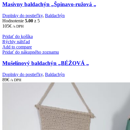
Masívny baldachýn „Špinavo-ružová „
Doplnky do postieľky
,
Baldachýn
Hodnotenie
5.00
z 5
105
€
/s DPH
Pridať do košíka
Rýchly náhľad
Add to compare
Pridať do nákupného zoznamu
Mušelínový baldachýn „BÉŽOVÁ „
Doplnky do postieľky
,
Baldachýn
89
€
/s DPH