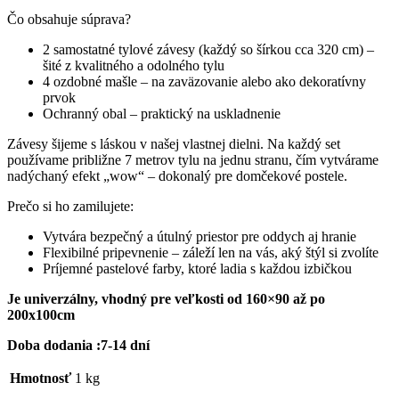
Čo obsahuje súprava?
2 samostatné tylové závesy (každý so šírkou cca 320 cm) –
šité z kvalitného a odolného tylu
4 ozdobné mašle – na zaväzovanie alebo ako dekoratívny
prvok
Ochranný obal – praktický na uskladnenie
Závesy šijeme s láskou v našej vlastnej dielni. Na každý set
používame približne 7 metrov tylu na jednu stranu, čím vytvárame
nadýchaný efekt „wow“ – dokonalý pre domčekové postele.
Prečo si ho zamilujete:
Vytvára bezpečný a útulný priestor pre oddych aj hranie
Flexibilné pripevnenie – záleží len na vás, aký štýl si zvolíte
Príjemné pastelové farby, ktoré ladia s každou izbičkou
Je univerzálny, vhodný pre veľkosti od 160×90 až po
200x100cm
Doba dodania :7-14 dní
Hmotnosť
1 kg