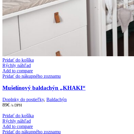
Pridať do košíka
Rýchly náhľad
Add to compare
Pridať do nákupného zoznamu
Mušelínový baldachýn „KHAKI“
Doplnky do postieľky
,
Baldachýn
89
€
/s DPH
Pridať do košíka
Rýchly náhľad
Add to compare
Pridať do nákupného zoznamu