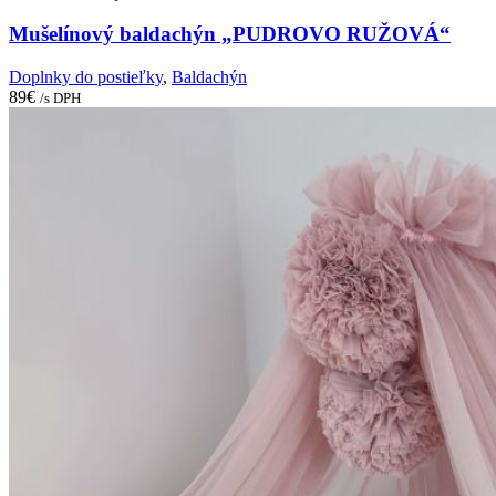
Mušelínový baldachýn „PUDROVO RUŽOVÁ“
Doplnky do postieľky
,
Baldachýn
89
€
/s DPH