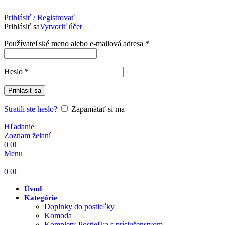
Prihlásiť / Registrovať
Prihlásiť sa
Vytvoriť účet
Povinné
Používateľské meno alebo e-mailová adresa
*
Povinné
Heslo
*
Prihlásiť sa
Stratili ste heslo?
Zapamätať si ma
Hľadanie
Zoznam želaní
0
0
€
Menu
0
0
€
Úvod
Kategórie
Doplnky do postieľky
Komoda
Komplety-Postieľka s príslušenstvom