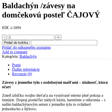
Baldachýn /závesy na
domčekovú posteľ ČAJOVÝ
65
€
/s DPH
množstvo
Baldachýn
Pridať do košíka
/závesy
Pridať do nákupného zoznamu
na
Add to compare
domčekovú
Kategória:
Baldachýn
posteľ
ČAJOVÝ
Popis
Ďalšie informácie
Recenzie (0)
Závesy z jemného tylu s ozdobnými mašľami – útulnosť, ktorá
očarí
Zmeň izbičku svojho dieťaťa na vysnívané miesto plné pokoja a
fantázie. Dopraj postieľke nádych kúzla, harmónie a súkromia – s
naším baldachýnovým setom z jemného tylu to zvládneš
jednoducho a štýlovo.