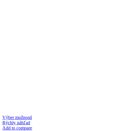
This
Výber možností
product
Rýchly náhľad
has
Add to compare