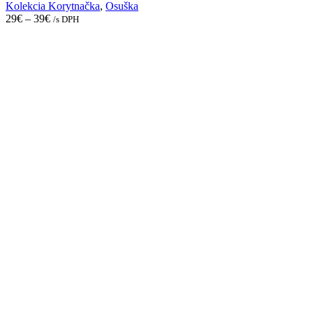
may
Kolekcia Korytnačka
,
Osuška
be
29
€
–
39
€
/s DPH
chosen
on
the
product
page