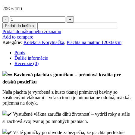
20
€
/s DPH
množstvo
Bavlnená
Pridať do košíka
plachta
Pridať do nákupného zoznamu
na
Add to compare
gumičku
Kategórie:
Kolekcia Korytnačka
,
Plachta na matrac 120x60cm
"
Korytnačka"
Popis
Ďalšie informácie
Recenzie (0)
Bavlnená plachta s gumičkou – prémiová kvalita pre
detskú postieľku
Naša plachta je vyrobená z husto tkanej prémiovej bavlny so
zosilnenými vláknami – vďaka tomu je mimoriadne odolná, mäkká a
príjemná na dotyk.
Vystužené vlákna zaručia dlhú životnosť – vydrží roky a stále
si zachová svoj tvar aj po mnohých praniach.
Všité gumičky po obvode zabezpečia, že plachta perfektne