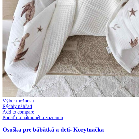
This
Výber možností
product
Rýchly náhľad
has
Add to compare
multiple
Pridať do nákupného zoznamu
variants.
The
Osuška pre bábätká a deti- Korytnačka
options