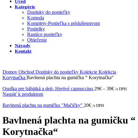
Úvod
Kategórie
Doplnky do postieľky
Komoda
Komplety-Postieľka s príslušenstvom
Postielky
Rastúce postieľky
Oblečenie
Návody
Kontakt
Domov
Obchod
Doplnky do postieľky
Kolekcie
Kolekcia
Korytnačka
Bavlnená plachta na gumičku “ Korytnačka“
Osuška pre bábätká a deti- Hrejivé cappuccino
29
€
–
39
€
/s DPH
Naspäť k produktom
Bavlnená plachta na gumičku "Mačičky"
20
€
/s DPH
Bavlnená plachta na gumičku “
Korytnačka“