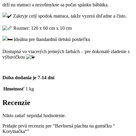
drží na matraci a nezošmykne sa počas spánku bábätka.
Zakryje celý spodok matraca, takže vyzerá úhľadne a čisto.
Rozmer: 120 x 60 cm x 10 cm
Ideálna pre štandardnú detskú postieľku
Dostupná vo viacerých jemných farbách – pre dokonalé zladenie s
výbavičkou
Doba dodania je 7-14 dní
Hmotnosť
1 kg
Recenzie
Nikto zatiaľ nepridal hodnotenie.
Pridajte prvú recenziu pre “Bavlnená plachta na gumičku “
Korytnačka“”