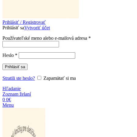
Prihlásiť / Registrovať
Prihlásiť sa
Vytvoriť účet
Povinné
Používateľské meno alebo e-mailová adresa
*
Povinné
Heslo
*
Prihlásiť sa
Stratili ste heslo?
Zapamätať si ma
Hľadanie
Zoznam želaní
0
0
€
Menu