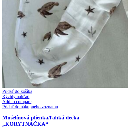
Pridať do košíka
Rýchly náhľad
Add to compare
Pridať do nákupného zoznamu
Mušelínová plienka/ľahká dečka
„KORYTNAČKA“