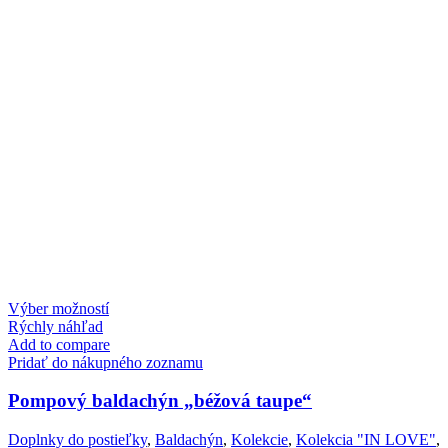
This
Výber možností
product
Rýchly náhľad
has
Add to compare
multiple
Pridať do nákupného zoznamu
variants.
The
Pompový baldachýn „béžová taupe“
options
may
Doplnky do postieľky
,
Baldachýn
,
Kolekcie
,
Kolekcia "IN LOVE"
,