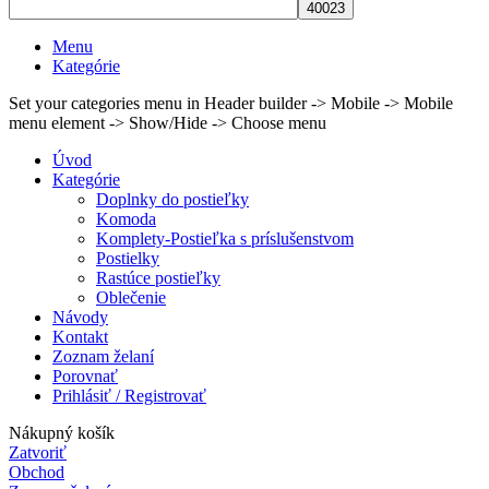
Menu
Kategórie
Set your categories menu in Header builder -> Mobile -> Mobile
menu element -> Show/Hide -> Choose menu
Úvod
Kategórie
Doplnky do postieľky
Komoda
Komplety-Postieľka s príslušenstvom
Postielky
Rastúce postieľky
Oblečenie
Návody
Kontakt
Zoznam želaní
Porovnať
Prihlásiť / Registrovať
Nákupný košík
Zatvoriť
Obchod