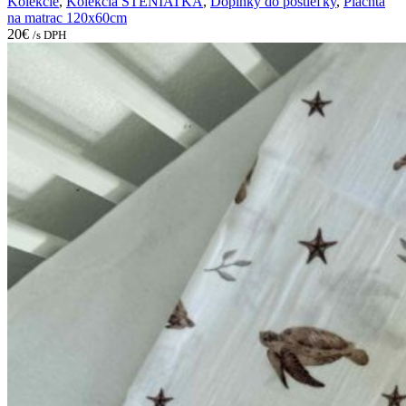
Kolekcie
,
Kolekcia ŠTENIATKA
,
Doplnky do postieľky
,
Plachta
na matrac 120x60cm
20
€
/s DPH