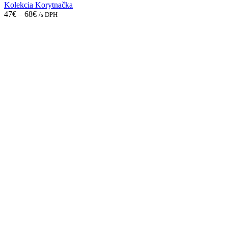
be
Kolekcia Korytnačka
chosen
47
€
–
68
€
/s DPH
on
the
product
page