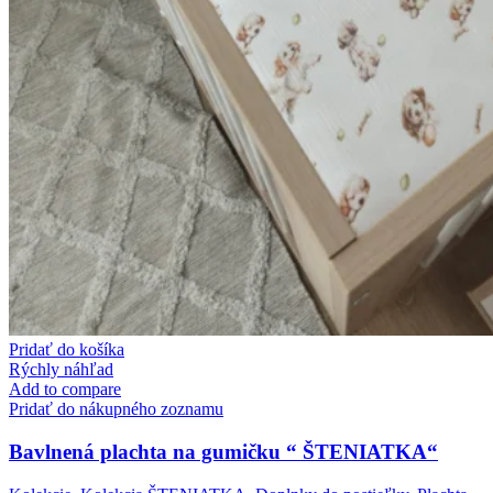
Pridať do košíka
Rýchly náhľad
Add to compare
Pridať do nákupného zoznamu
Bavlnená plachta na gumičku “ ŠTENIATKA“