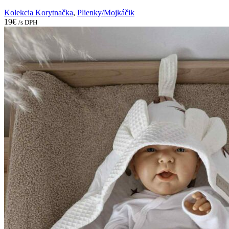
Kolekcia Korytnačka
,
Plienky/Mojkáčik
19
€
/s DPH