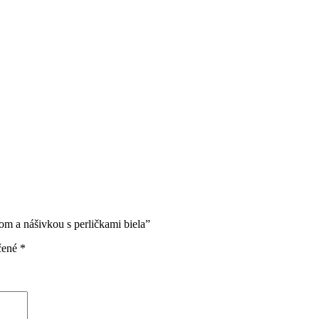
om a nášivkou s perličkami biela”
čené
*