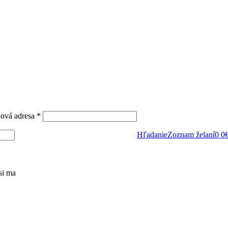
Povinné
lová adresa
*
Hľadanie
Zoznam želaní
0
0
si ma