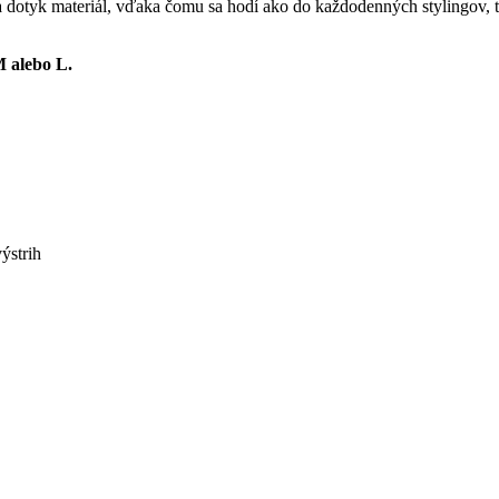
dotyk materiál, vďaka čomu sa hodí ako do každodenných stylingov, tak
M alebo L.
ýstrih