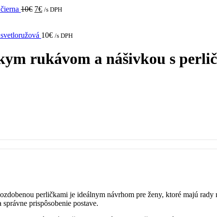
Original
Current
 čierna
10
€
7
€
/s DPH
price
price
was:
is:
10€.
7€.
 svetloružová
10
€
/s DPH
kym rukávom a nášivkou s perlič
ozdobenou perličkami je ideálnym návrhom pre ženy, ktoré majú rady
a správne prispôsobenie postave.