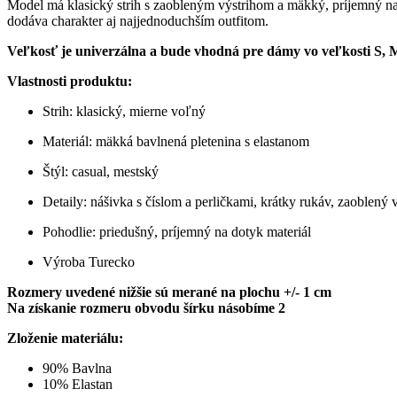
Model má klasický strih s zaobleným výstrihom a mäkký, príjemný na 
dodáva charakter aj najjednoduchším outfitom.
Veľkosť je univerzálna a bude vhodná pre dámy vo veľkosti S, 
Vlastnosti produktu:
Strih: klasický, mierne voľný
Materiál: mäkká bavlnená pletenina s elastanom
Štýl: casual, mestský
Detaily: nášivka s číslom a perličkami, krátky rukáv, zaoblený v
Pohodlie: priedušný, príjemný na dotyk materiál
Výroba Turecko
Rozmery uvedené nižšie sú merané na plochu +/- 1 cm
Na získanie rozmeru obvodu šírku násobíme 2
Zloženie materiálu:
90% Bavlna
10% Elastan