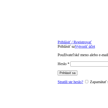
Prihlásiť / Registrovať
Prihlásiť sa
Vytvoriť účet
Používateľské meno alebo e-mai
Povinné
Heslo
*
Prihlásiť sa
Stratili ste heslo?
Zapamätať 