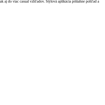
 aj do viac casual vzhľadov. Štýlová aplikácia pritiahne pohľad a