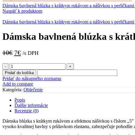
Dámska bavlnená blúzka s krátkym rukávom a nášivkou s perličkami
Naspäť k produktom
Dámska bavlnená blúzka s krátkym rukávom a nášivkou s perličkami
Dámska bavlnená blúzka s krát
Original
Current
10
€
7
€
/s DPH
price
price
množstvo
was:
is:
Dámska
Pridať do košíka
10€.
7€.
bavlnená
Pridať do nákupného zoznamu
blúzka
Add to compare
s
Kategória:
Oblečenie
krátkym
rukávom
Popis
a
Ďalšie informácie
nášivkou
Recenzie (0)
s
perličkami
Dámska blúzka s krátkym rukávom a efektnou nášivkou s číslom „5” 
biela
vysoko kvalitnej bavlny s prídavkom elastanu, zabezpečuje pohodlie 