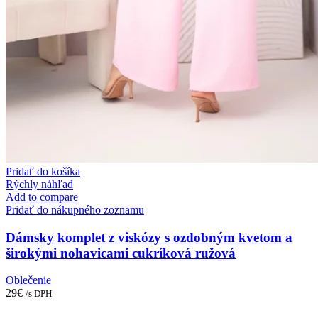
Pridať do košíka
Rýchly náhľad
Add to compare
Pridať do nákupného zoznamu
Dámsky komplet z viskózy s ozdobným kvetom a
širokými nohavicami cukríková ružová
Oblečenie
29
€
/s DPH