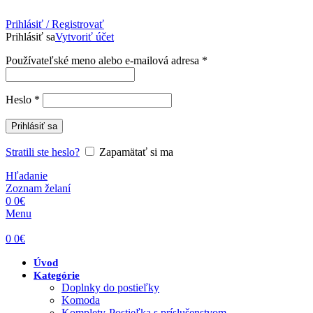
Prihlásiť / Registrovať
Prihlásiť sa
Vytvoriť účet
Povinné
Používateľské meno alebo e-mailová adresa
*
Povinné
Heslo
*
Prihlásiť sa
Stratili ste heslo?
Zapamätať si ma
Hľadanie
Zoznam želaní
0
0
€
Menu
0
0
€
Úvod
Kategórie
Doplnky do postieľky
Komoda
Komplety-Postieľka s príslušenstvom