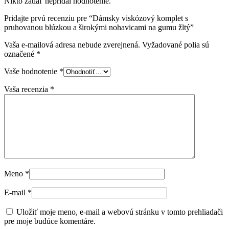
Nikto zatiaľ nepridal hodnotenie.
Pridajte prvú recenziu pre “Dámsky viskózový komplet s
pruhovanou blúzkou a širokými nohavicami na gumu žltý”
Vaša e-mailová adresa nebude zverejnená.
Vyžadované polia sú
označené
*
Vaše hodnotenie
*
Vaša recenzia
*
Meno
*
E-mail
*
Uložiť moje meno, e-mail a webovú stránku v tomto prehliadači
pre moje budúce komentáre.