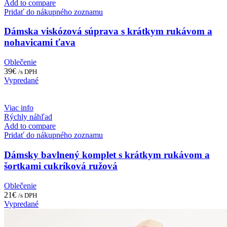
Add to compare
Pridať do nákupného zoznamu
Dámska viskózová súprava s krátkym rukávom a
nohavicami ťava
Oblečenie
39
€
/s DPH
Vypredané
Viac info
Rýchly náhľad
Add to compare
Pridať do nákupného zoznamu
Dámsky bavlnený komplet s krátkym rukávom a
šortkami cukríková ružová
Oblečenie
21
€
/s DPH
Vypredané