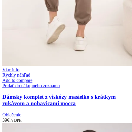
Viac info
Rýchly náhľad
Add to compare
Pridať do nákupného zoznamu
Dámsky komplet z viskózy masielko s krátkym
rukávom a nohavicami mocca
Oblečenie
39
€
/s DPH