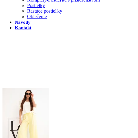
Postielky
Rastúce postieľky
Oblečenie
Návody
Kontakt