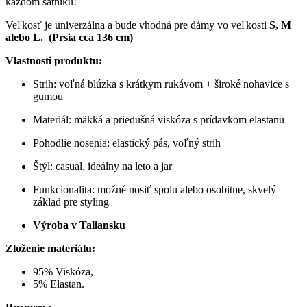
každom šatníku!
Veľkosť je univerzálna a bude vhodná pre dámy vo veľkosti
S, M
alebo L. (Prsia cca 136 cm)
Vlastnosti produktu:
Strih: voľná blúzka s krátkym rukávom + široké nohavice s
gumou
Materiál: mäkká a priedušná viskóza s prídavkom elastanu
Pohodlie nosenia: elastický pás, voľný strih
Štýl: casual, ideálny na leto a jar
Funkcionalita: možné nosiť spolu alebo osobitne, skvelý
základ pre styling
Výroba v Taliansku
Zloženie materiálu:
95% Viskóza,
5% Elastan.