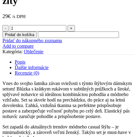
žltý
29
€
/s DPH
množstvo
Dámsky
Pridať do košíka
viskózový
Pridať do nákupného zoznamu
komplet
Add to compare
s
Kategória:
Oblečenie
pruhovanou
blúzkou
Popis
a
Ďalšie informácie
širokými
Recenzie (0)
nohavicami
na
Vnes do svojho šatníka závan sviežosti s týmto štýlovým dámskym
gumu
setom! Blúzka s krátkym rukávom v subtilných prúžkoch a široké,
žltý
splývavé nohavice sú ideálnou kombináciou pohodlia a módneho
vzhľadu. Set sa skvele hodí na prechádzku, do práce aj na letnú
dovolenku. Ľahká, vzdušná tkanina sa perfektne prispôsobuje
postave a zabezpečuje voľnosť pohybu po celý deň. Elastický pás
nohavíc zaručuje pohodlie a prispôsobenie postave.
Set zapadá do aktuálnych trendov módneho casual štýlu – je
minimalistický, a zároveň veľmi ženský. Takýto set je must-have v