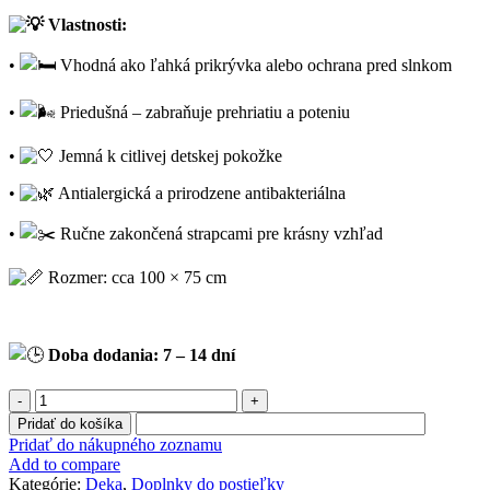
Vlastnosti:
•
Vhodná ako ľahká prikrývka alebo ochrana pred slnkom
•
Priedušná – zabraňuje prehriatiu a poteniu
•
Jemná k citlivej detskej pokožke
•
Antialergická a prirodzene antibakteriálna
•
Ručne zakončená strapcami pre krásny vzhľad
Rozmer: cca 100 × 75 cm
Doba dodania: 7 – 14 dní
množstvo
Deka
Pridať do košíka
z
Pridať do nákupného zoznamu
mušelínu
Add to compare
lososová
Kategórie:
Deka
,
Doplnky do postieľky