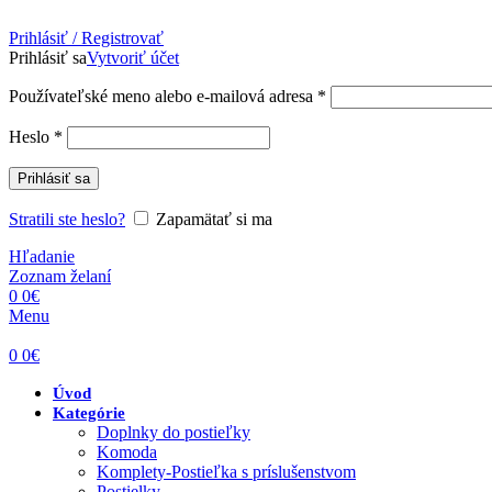
Prihlásiť / Registrovať
Prihlásiť sa
Vytvoriť účet
Povinné
Používateľské meno alebo e-mailová adresa
*
Povinné
Heslo
*
Prihlásiť sa
Stratili ste heslo?
Zapamätať si ma
Hľadanie
Zoznam želaní
0
0
€
Menu
0
0
€
Úvod
Kategórie
Doplnky do postieľky
Komoda
Komplety-Postieľka s príslušenstvom
Postielky