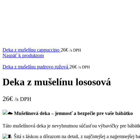
Deka z mušelínu cappuccino
26
€
/s DPH
Naspäť k produktom
Deka z mušelínu pudrovo ružová
26
€
/s DPH
Deka z mušelínu lososová
26
€
/s DPH
Mušelínová deka – jemnosť a bezpečie pre vaše bábätko
Táto mušelínová deka je nevyhnutnou súčasťou výbavičky pre bábätk
Šitá s láskou a dôrazom na detail, z najčistejšej a najjemnejšej 