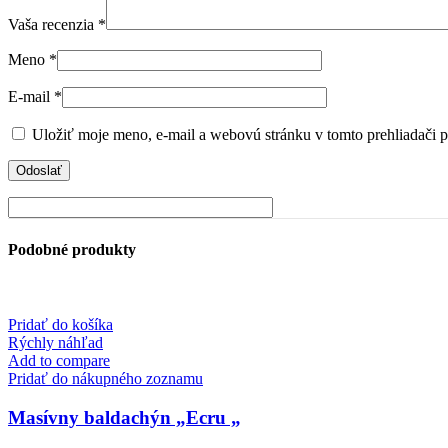
Vaša recenzia
*
Meno
*
E-mail
*
Uložiť moje meno, e-mail a webovú stránku v tomto prehliadači 
Podobné produkty
Pridať do košíka
Rýchly náhľad
Add to compare
Pridať do nákupného zoznamu
Masívny baldachýn „Ecru „