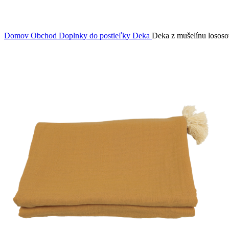
Domov
Obchod
Doplnky do postieľky
Deka
Deka z mušelínu losos