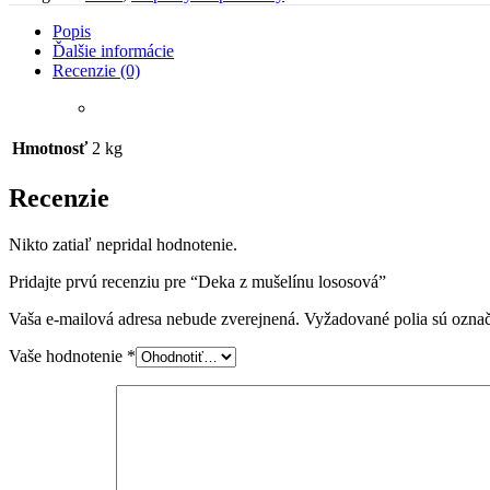
Popis
Ďalšie informácie
Recenzie (0)
Hmotnosť
2 kg
Recenzie
Nikto zatiaľ nepridal hodnotenie.
Pridajte prvú recenziu pre “Deka z mušelínu lososová”
Vaša e-mailová adresa nebude zverejnená.
Vyžadované polia sú ozna
Vaše hodnotenie
*