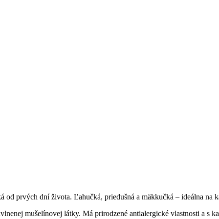
á od prvých dní života. Ľahučká, priedušná a mäkkučká – ideálna na 
bavlnenej mušelínovej látky. Má prirodzené antialergické vlastnosti a s 