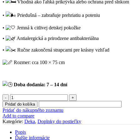
•
Vhodná ako ľahká prikrývka alebo ochrana pred slnkom
•
Priedušná – zabraňuje prehriatiu a poteniu
•
Jemná k citlivej detskej pokožke
•
Antialergická a prirodzene antibakteriálna
•
Ručne zakončená strapcami pre krásny vzhľad
Rozmer: cca 100 × 75 cm
Doba dodania: 7 – 14 dní
množstvo
Deka
Pridať do košíka
z
Pridať do nákupného zoznamu
mušelínu
Add to compare
modrá
Kategórie:
Deka
,
Doplnky do postieľky
Popis
Ďalšie informácie