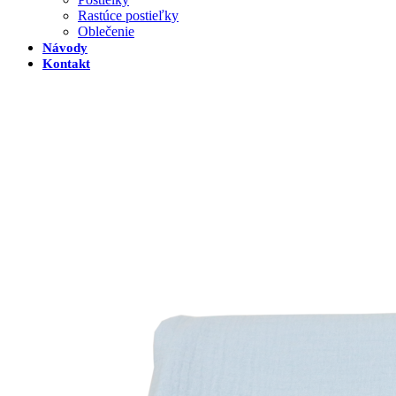
Rastúce postieľky
Oblečenie
Návody
Kontakt