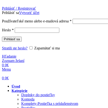
Prihlásiť / Registrovať
Prihlásiť sa
Vytvoriť účet
Povinné
Používateľské meno alebo e-mailová adresa
*
Povinné
Heslo
*
Prihlásiť sa
Stratili ste heslo?
Zapamätať si ma
Hľadanie
Zoznam želaní
0
0
€
Menu
0
0
€
Úvod
Kategórie
Doplnky do postieľky
Komoda
Komplety-Postieľka s príslušenstvom
Postielky