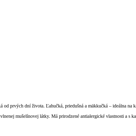
á od prvých dní života. Ľahučká, priedušná a mäkkučká – ideálna na 
bavlnenej mušelínovej látky. Má prirodzené antialergické vlastnosti a s 