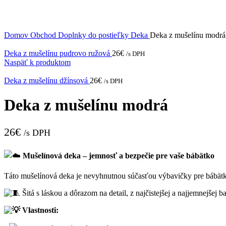
Domov
Obchod
Doplnky do postieľky
Deka
Deka z mušelínu modrá
Deka z mušelínu pudrovo ružová
26
€
/s DPH
Naspäť k produktom
Deka z mušelínu džínsová
26
€
/s DPH
Deka z mušelínu modrá
26
€
/s DPH
Mušelínová deka – jemnosť a bezpečie pre vaše bábätko
Táto mušelínová deka je nevyhnutnou súčasťou výbavičky pre bábätk
Šitá s láskou a dôrazom na detail, z najčistejšej a najjemnejšej 
Vlastnosti: