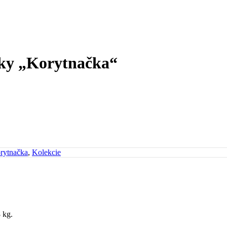
čky „Korytnačka“
rytnačka
,
Kolekcie
 kg.