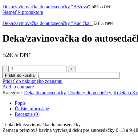
Deka/zavinovačka do autosedačky "Béžová"
58
€
/s DPH
Naspäť k produktom
Deka/zavinovačka do autosedačky "Kačička"
52
€
/s DPH
Deka/zavinovačka do autoseda
52
€
/s DPH
množstvo
Deka/zavinovačka
Pridať do košíka
do
Pridať do nákupného zoznamu
autosedačky
Add to compare
"Korytnačka"
Kategórie:
Deka do autosedačky
,
Doplnky do postieľky
,
Kolekcia Ko
Popis
Ďalšie informácie
Recenzie (0)
Teplá deka/zavinovačka do autosedačky.
Zamat a prémiová bavlna vytvárajú deku pre autosedačky 0-13 a 9-18