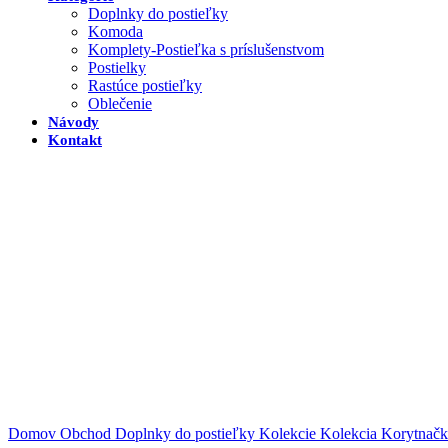
Doplnky do postieľky
Komoda
Komplety-Postieľka s príslušenstvom
Postielky
Rastúce postieľky
Oblečenie
Návody
Kontakt
Domov
Obchod
Doplnky do postieľky
Kolekcie
Kolekcia Korytnač