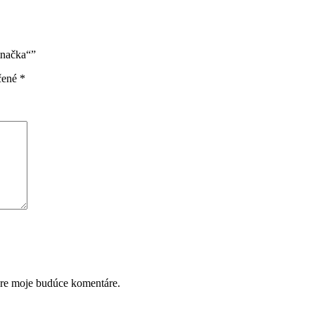
tnačka“”
čené
*
pre moje budúce komentáre.