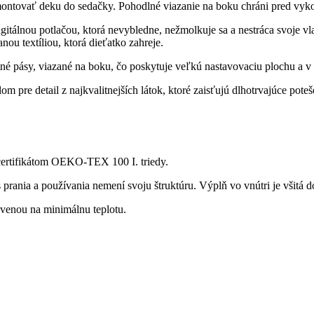
tovať deku do sedačky. Pohodlné viazanie na boku chráni pred vyk
igitálnou potlačou, ktorá nevybledne, nežmolkuje sa a nestráca svoje v
nou textíliou, ktorá dieťatko zahreje.
é pásy, viazané na boku, čo poskytuje veľkú nastavovaciu plochu a v h
 pre detail z najkvalitnejších látok, ktoré zaisťujú dlhotrvajúce poteš
certifikátom OEKO-TEX 100 I. triedy.
s prania a používania nemení svoju štruktúru. Výplň vo vnútri je všitá d
tavenou na minimálnu teplotu.