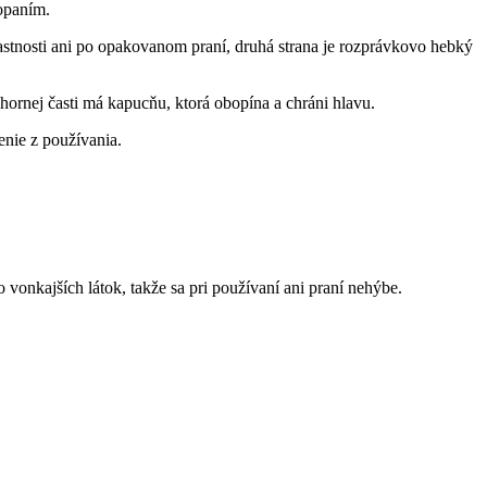
opaním.
lastnosti ani po opakovanom praní, druhá strana je rozprávkovo hebký
ornej časti má kapucňu, ktorá obopína a chráni hlavu.
enie z používania.
o vonkajších látok, takže sa pri používaní ani praní nehýbe.