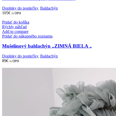
Doplnky do postieľky
,
Baldachýn
105
€
/s DPH
Pridať do košíka
Rýchly náhľad
Add to compare
Pridať do nákupného zoznamu
Mušelínový baldachýn „ZIMNÁ BIELA „
Doplnky do postieľky
,
Baldachýn
89
€
/s DPH