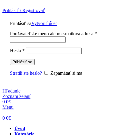
Prihlásiť / Registrovať
Prihlásiť sa
Vytvoriť účet
Povinné
Používateľské meno alebo e-mailová adresa
*
Povinné
Heslo
*
Prihlásiť sa
Stratili ste heslo?
Zapamätať si ma
Hľadanie
Zoznam želaní
0
0
€
Menu
0
0
€
Úvod
Kategórie