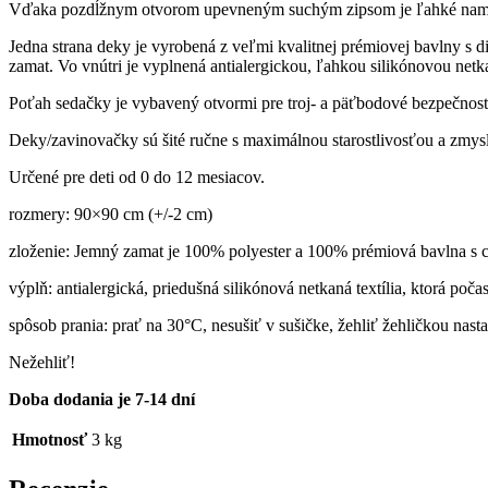
Vďaka pozdĺžnym otvorom upevneným suchým zipsom je ľahké namon
Jedna strana deky je vyrobená z veľmi kvalitnej prémiovej bavlny s d
zamat. Vo vnútri je vyplnená antialergickou, ľahkou silikónovou netka
Poťah sedačky je vybavený otvormi pre troj- a päťbodové bezpečnostn
Deky/zavinovačky sú šité ručne s maximálnou starostlivosťou a zmyslom
Určené pre deti od 0 do 12 mesiacov.
rozmery: 90×90 cm (+/-2 cm)
zloženie: Jemný zamat je 100% polyester a 100% prémiová bavlna s 
výplň: antialergická, priedušná silikónová netkaná textília, ktorá poča
spôsob prania: prať na 30°C, nesušiť v sušičke, žehliť žehličkou nas
Nežehliť!
Doba dodania je 7-14 dní
Hmotnosť
3 kg