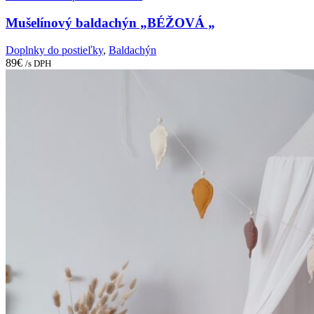
Mušelínový baldachýn „BÉŽOVÁ „
Doplnky do postieľky
,
Baldachýn
89
€
/s DPH