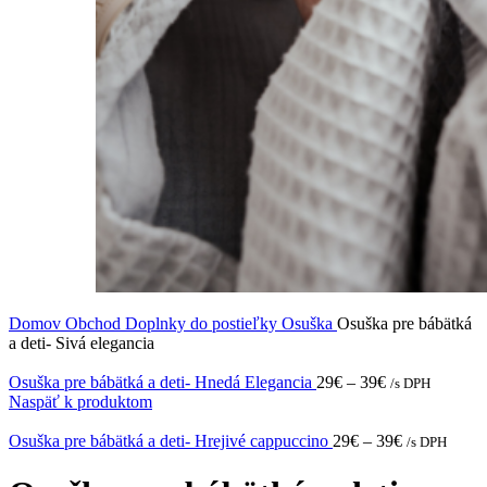
Domov
Obchod
Doplnky do postieľky
Osuška
Osuška pre bábätká
a deti- Sivá elegancia
Osuška pre bábätká a deti- Hnedá Elegancia
29
€
–
39
€
/s DPH
Naspäť k produktom
Osuška pre bábätká a deti- Hrejivé cappuccino
29
€
–
39
€
/s DPH