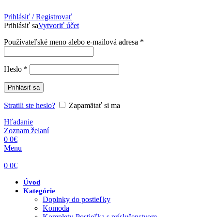
Prihlásiť / Registrovať
Prihlásiť sa
Vytvoriť účet
Povinné
Používateľské meno alebo e-mailová adresa
*
Povinné
Heslo
*
Prihlásiť sa
Stratili ste heslo?
Zapamätať si ma
Hľadanie
Zoznam želaní
0
0
€
Menu
0
0
€
Úvod
Kategórie
Doplnky do postieľky
Komoda
Komplety-Postieľka s príslušenstvom