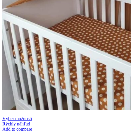
This
Výber možností
product
Rýchly náhľad
has
Add to compare