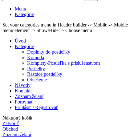
Menu
Kategórie
Set your categories menu in Header builder -> Mobile -> Mobile
menu element -> Show/Hide -> Choose menu
Úvod
Kategórie
Doplnky do postieľky
Komoda
Komplety-Postieľka s príslušenstvom
Postielky
Rastúce postieľky
Oblečenie
Návody
Kontakt
Zoznam želaní
Porovnať
Prihlásiť / Registrovať
Nákupný košík
Zatvoriť
Obchod
Zoznam želaní