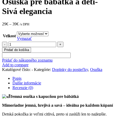
Osuška pre bábätká a deti-
Sivá elegancia
29
€
–
39
€
/s DPH
Velkost
Vymazať
množstvo
Osuška
Pridať do košíka
pre
bábätká
Pridať do nákupného zoznamu
a
Add to compare
deti-
Katalógové číslo:
-
Kategórie:
Doplnky do postieľky
,
Osuška
Sivá
elegancia
Popis
Ďalšie informácie
Recenzie (0)
Jemná osuška s kapucňou pre bábätká
Mimoriadne jemná, hrejivá a savá – ideálna po každom kúpaní
Detská pokožka je veľmi citlivá, preto si zaslúži len to najlepšie.