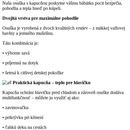
Naša osuška s kapucňou poskytne vášmu bábätku pocit bezpečia,
pohodlia a tepla hneď po kúpeli.
Dvojitá vrstva pre maximálne pohodlie
Osuška je vyrobená z dvoch kvalitných vrstiev – z mäkkej vaflovej
bavlny a jemného mušelínu.
Táto kombinácia je:
• výborne savá
• príjemná na dotyk
• šetrná k citlivej detskej pokožke
Praktická kapucňa – teplo pre hlavičku
Kapucňa ochráni hlavičku pred chladom a zároveň osuške dodáva
multifunkčnosť – môžete ju využiť aj ako:
• zavinovačku
• prikrývku pri kŕmení
• ľahkú deku na cestách