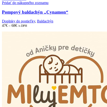
multiple
Pridať do nákupného zoznamu
variants.
The
Pompový baldachýn „Cynamon“
options
may
Doplnky do postieľky
,
Baldachýn
be
47
€
–
68
€
/s DPH
chosen
on
the
product
page