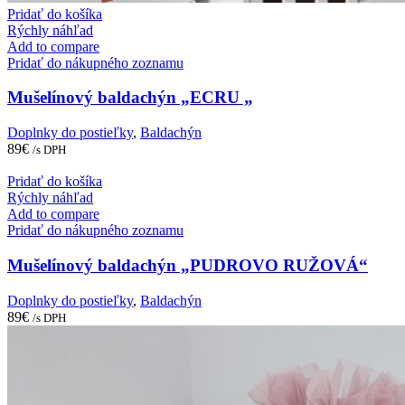
Pridať do košíka
Rýchly náhľad
Add to compare
Pridať do nákupného zoznamu
Mušelínový baldachýn „ECRU „
Doplnky do postieľky
,
Baldachýn
89
€
/s DPH
Pridať do košíka
Rýchly náhľad
Add to compare
Pridať do nákupného zoznamu
Mušelínový baldachýn „PUDROVO RUŽOVÁ“
Doplnky do postieľky
,
Baldachýn
89
€
/s DPH