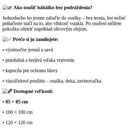
Ako osušiť bábätko bez podráždenia?
Jednoducho ho jemne zabaľte do osušky – bez trenia, len nežné
pritlačenie stačí na to, aby vlhkosť vsiakla. Po osušení môžete
pokožku ošetriť napríklad olivovým olejom.
Prečo si ju zamilujete:
• výnimočne jemná a savá
• priedušná a hrejivá vďaka vrstveniu
• kapucňa pre ochranu hlavy
• viacúčelové použitie – osuška, deka, zavinovačka
Dostupné veľkosti:
• 85 × 85 cm
• 100 × 100 cm
• 120 × 120 cm