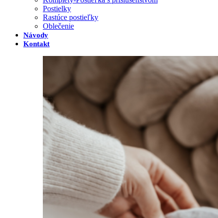
Postielky
Rastúce postieľky
Oblečenie
Návody
Kontakt