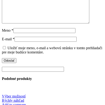
Meno
*
E-mail
*
Uložiť moje meno, e-mail a webovú stránku v tomto prehliadači
pre moje budúce komentáre.
Podobné produkty
This
Výber možností
product
Rýchly náhľad
has
Add to compare