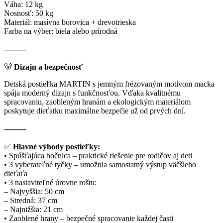
Váha: 12 kg
Nosnosť: 50 kg
Materiál: masívna borovica + drevotrieska
Farba na výber: biela alebo prírodná
⸻
🐻
Dizajn a bezpečnosť
Detská postieľka MARTIN s jemným frézovaným motívom macka
spája moderný dizajn s funkčnosťou. Vďaka kvalitnému
spracovaniu, zaobleným hranám a ekologickým materiálom
poskytuje dieťatku maximálne bezpečie už od prvých dní.
⸻
✅
Hlavné výhody postieľky:
• Spúšťajúca bočnica – praktické riešenie pre rodičov aj deti
• 3 vyberateľné tyčky – umožnia samostatný výstup väčšieho
dieťaťa
• 3 nastaviteľné úrovne roštu:
– Najvyššia: 50 cm
– Stredná: 37 cm
– Najnižšia: 21 cm
• Zaoblené hrany – bezpečné spracovanie každej časti