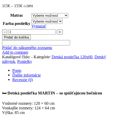
115
€
–
155
€
/s DPH
Matrac
Farba-postielky
Vymazať
množstvo
Detská
Pridať do košíka
postieľka
Martin
Pridať do nákupného zoznamu
so
Add to compare
spúšťajúcou
Katalógové číslo:
-
Kategórie:
Detská postieľka 120x60
,
Detský
bočnicou
nábytok
,
Postielky
Popis
Ďalšie informácie
Recenzie (0)
🛏️
Detská postieľka MARTIN – so spúšťajúcou bočnicou
Vnútorné rozmery: 120 × 60 cm
Vonkajšie rozmery: 124 × 64 cm
Výška: 85 cm