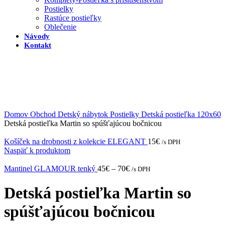
Postielky
Rastúce postieľky
Oblečenie
Návody
Kontakt
Domov
Obchod
Detský nábytok
Postielky
Detská postieľka 120x60
Detská postieľka Martin so spúšťajúcou bočnicou
Košíček na drobnosti z kolekcie ELEGANT
15
€
/s DPH
Naspäť k produktom
Mantinel GLAMOUR tenký
45
€
–
70
€
/s DPH
Detská postieľka Martin so
spúšťajúcou bočnicou