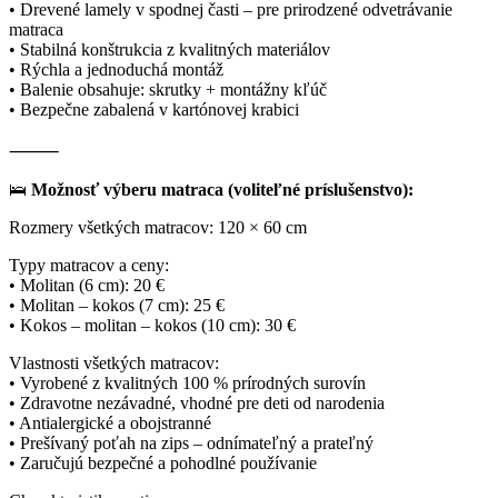
• Drevené lamely v spodnej časti – pre prirodzené odvetrávanie
matraca
• Stabilná konštrukcia z kvalitných materiálov
• Rýchla a jednoduchá montáž
• Balenie obsahuje: skrutky + montážny kľúč
• Bezpečne zabalená v kartónovej krabici
⸻
🛌
Možnosť výberu matraca (voliteľné príslušenstvo):
Rozmery všetkých matracov: 120 × 60 cm
Typy matracov a ceny:
• Molitan (6 cm): 20 €
• Molitan – kokos (7 cm): 25 €
• Kokos – molitan – kokos (10 cm): 30 €
Vlastnosti všetkých matracov:
• Vyrobené z kvalitných 100 % prírodných surovín
• Zdravotne nezávadné, vhodné pre deti od narodenia
• Antialergické a obojstranné
• Prešívaný poťah na zips – odnímateľný a prateľný
• Zaručujú bezpečné a pohodlné používanie