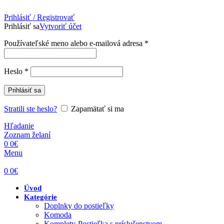
Prihlásiť / Registrovať
Prihlásiť sa
Vytvoriť účet
Povinné
Používateľské meno alebo e-mailová adresa
*
Povinné
Heslo
*
Prihlásiť sa
Stratili ste heslo?
Zapamätať si ma
Hľadanie
Zoznam želaní
0
0
€
Menu
0
0
€
Úvod
Kategórie
Doplnky do postieľky
Komoda
Komplety-Postieľka s príslušenstvom