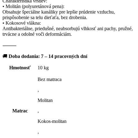
Charakteristika vrstiev:
• Molitán (polyuretánová pena):
Obsahuje špeciálne kanáliky pre lepšie prúdenie vzduchu,
prispôsobenie sa telu dieťaťa, bez drobenia.
• Kokosové vlákna:
Antibakteriálne, priedušné, neabsorbujú vlhkosť ani pachy, pružné,
trvácne a odolné voči deformáciám.
⸻
🚚
Doba dodania: 7 – 14 pracovných dní
Hmotnosť
10 kg
Bez matraca
,
Molitan
Matrac
,
Kokos-molitan
,