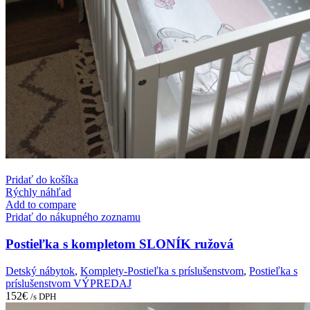
Pridať do košíka
Rýchly náhľad
Add to compare
Pridať do nákupného zoznamu
Postieľka s kompletom SLONÍK ružová
Detský nábytok
,
Komplety-Postieľka s príslušenstvom
,
Postieľka s
príslušenstvom VÝPREDAJ
152
€
/s DPH