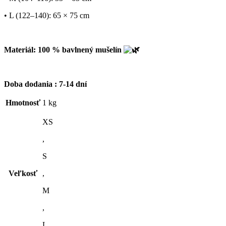
• L (122–140): 65 × 75 cm
Materiál: 100 % bavlnený mušelín
Doba dodania : 7-14 dní
Hmotnosť
1 kg
XS
,
S
Veľkosť
,
M
,
L