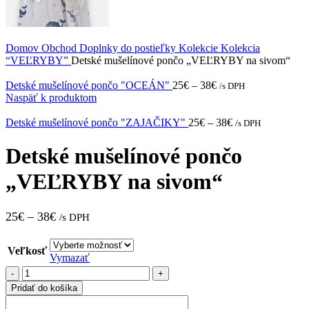
Domov
Obchod
Doplnky do postieľky
Kolekcie
Kolekcia
“VEĽRYBY”
Detské mušelínové pončo „VEĽRYBY na sivom“
Detské mušelínové pončo "OCEÁN"
25
€
–
38
€
/s DPH
Naspäť k produktom
Detské mušelínové pončo "ZAJAČIKY"
25
€
–
38
€
/s DPH
Detské mušelínové pončo
„VEĽRYBY na sivom“
25
€
–
38
€
/s DPH
Veľkosť
Vymazať
množstvo
Detské
Pridať do košíka
mušelínové
pončo