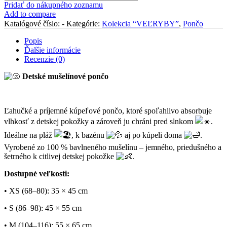
Pridať do nákupného zoznamu
"VEĽRYBY
Add to compare
na
Katalógové číslo:
-
Kategórie:
Kolekcia “VEĽRYBY”
,
Pončo
sivom"
Popis
Ďalšie informácie
Recenzie (0)
Detské mušelínové pončo
Ľahučké a príjemné kúpeľové pončo, ktoré spoľahlivo absorbuje
vlhkosť z detskej pokožky a zároveň ju chráni pred slnkom
.
Ideálne na pláž
, k bazénu
aj po kúpeli doma
.
Vyrobené zo 100 % bavlneného mušelínu – jemného, priedušného a
šetrného k citlivej detskej pokožke
.
Dostupné veľkosti:
• XS (68–80): 35 × 45 cm
• S (86–98): 45 × 55 cm
• M (104–116): 55 × 65 cm