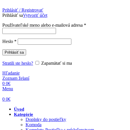
Prihlásiť / Registrovať
Prihlásiť sa
Vytvoriť účet
Povinné
Používateľské meno alebo e-mailová adresa
*
Povinné
Heslo
*
Prihlásiť sa
Stratili ste heslo?
Zapamätať si ma
Hľadanie
Zoznam želaní
0
0
€
Menu
0
0
€
Úvod
Kategórie
Doplnky do postieľky
Komoda
Komplety-Postieľka s príslušenstvom