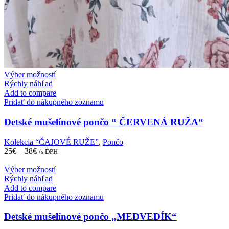
This
Výber možností
product
Rýchly náhľad
has
Add to compare
multiple
Pridať do nákupného zoznamu
variants.
The
Detské mušelínové pončo “ ČERVENÁ RUŽA“
options
may
Kolekcia “ČAJOVÉ RUŽE”
,
Pončo
be
25
€
–
38
€
/s DPH
chosen
on
This
Výber možností
the
product
Rýchly náhľad
product
has
Add to compare
page
multiple
Pridať do nákupného zoznamu
variants.
The
Detské mušelínové pončo „MEDVEDÍK“
options