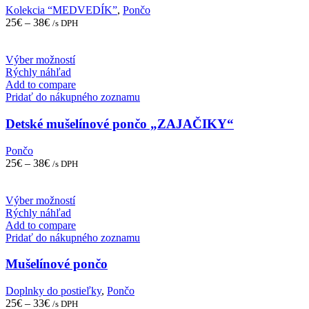
may
Kolekcia “MEDVEDÍK”
,
Pončo
be
25
€
–
38
€
/s DPH
chosen
on
the
This
Výber možností
product
product
Rýchly náhľad
page
has
Add to compare
multiple
Pridať do nákupného zoznamu
variants.
The
Detské mušelínové pončo „ZAJAČIKY“
options
may
Pončo
be
25
€
–
38
€
/s DPH
chosen
on
the
This
Výber možností
product
product
Rýchly náhľad
page
has
Add to compare
multiple
Pridať do nákupného zoznamu
variants.
The
Mušelínové pončo
options
may
Doplnky do postieľky
,
Pončo
be
25
€
–
33
€
/s DPH