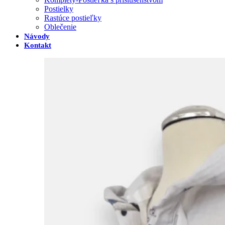
Postielky
Rastúce postieľky
Oblečenie
Návody
Kontakt