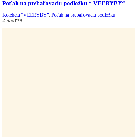
Poťah na prebaľovaciu podložku “ VEĽRYBY“
Kolekcia “VEĽRYBY”
,
Poťah na prebaľovaciu podložku
21
€
/s DPH