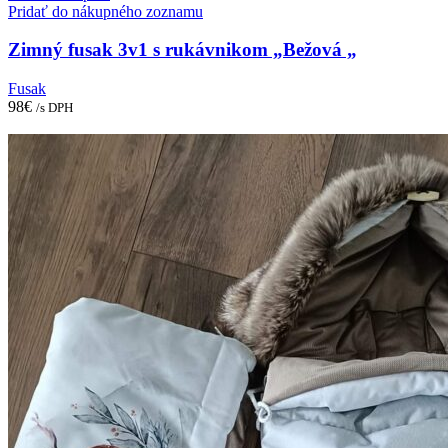
Pridať do nákupného zoznamu
Zimný fusak 3v1 s rukávnikom „Bežová „
Fusak
98
€
/s DPH