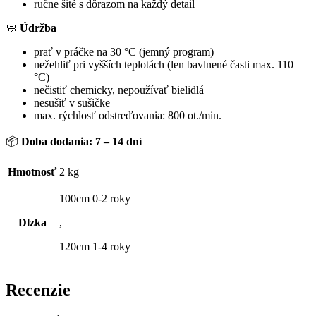
ručne šité s dôrazom na každý detail
🧼
Údržba
prať v práčke na 30 °C (jemný program)
nežehliť pri vyšších teplotách (len bavlnené časti max. 110
°C)
nečistiť chemicky, nepoužívať bielidlá
nesušiť v sušičke
max. rýchlosť odstreďovania: 800 ot./min.
📦
Doba dodania: 7 – 14 dní
Hmotnosť
2 kg
100cm 0-2 roky
Dlzka
,
120cm 1-4 roky
Recenzie