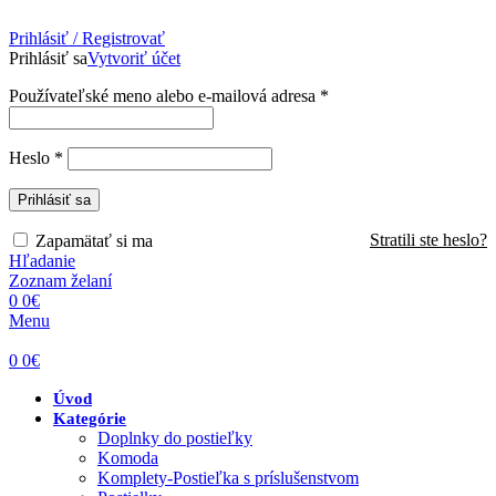
Prihlásiť / Registrovať
Prihlásiť sa
Vytvoriť účet
Povinné
Používateľské meno alebo e-mailová adresa
*
Povinné
Heslo
*
Prihlásiť sa
Stratili ste heslo?
Zapamätať si ma
Hľadanie
Zoznam želaní
0
0
€
Menu
0
0
€
Úvod
Kategórie
Doplnky do postieľky
Komoda
Komplety-Postieľka s príslušenstvom