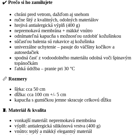
✔️
Prečo si ho zamilujete
chráni pred vetrom, dažďom aj snehom
ručne šitý z kvalitných, odolných materiálov
hrejivá antialergická výplň (400 g)
nepremokavá membrána + mäkké vnútro
odnímateľná kapucňa s možnosťou ozdobiť kožušinkou
súčasťou balenia sú rukavice aj kožušinka
univerzálne uchytenie – pasuje do väčšiny kočíkov a
autosedačiek
spodná časť z vodoodolného materiálu odolná voči špinavým
topánočkám
ľahká údržba – pranie pri 30 °C
📏
Rozmery
šírka: cca 50 cm
dĺžka: cca 100 cm +/- 5 cm
kapucňa s gumičkou jemne skracuje celkovú dĺžku
🧵
Materiál & kvalita
vonkajší materiál: nepremokavá membrána
výplň: antialergická silikónová vrstva (400 g)
vnútro: teplý a mäkký elegantný materiál