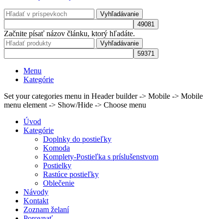
Vyhľadávanie
Začnite písať názov článku, ktorý hľadáte.
Vyhľadávanie
Menu
Kategórie
Set your categories menu in Header builder -> Mobile -> Mobile
menu element -> Show/Hide -> Choose menu
Úvod
Kategórie
Doplnky do postieľky
Komoda
Komplety-Postieľka s príslušenstvom
Postielky
Rastúce postieľky
Oblečenie
Návody
Kontakt
Zoznam želaní
Porovnať