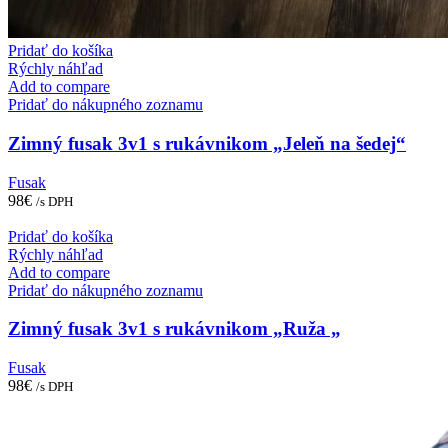
Pridať do košíka
Rýchly náhľad
Add to compare
Pridať do nákupného zoznamu
Zimný fusak 3v1 s rukávnikom „Jeleň na šedej“
Fusak
98
€
/s DPH
Pridať do košíka
Rýchly náhľad
Add to compare
Pridať do nákupného zoznamu
Zimný fusak 3v1 s rukávnikom „Ruža „
Fusak
98
€
/s DPH