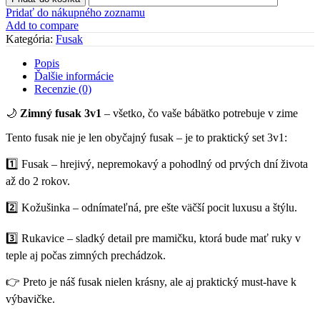
fusak
Pridať do nákupného zoznamu
3v1
Add to compare
s
Kategória:
Fusak
rukávnikom
"Zimný
Popis
jeleň
Ďalšie informácie
"
Recenzie (0)
🌙
Zimný fusak 3v1
– všetko, čo vaše bábätko potrebuje v zime
Tento fusak nie je len obyčajný fusak – je to praktický set 3v1:
1️⃣ Fusak – hrejivý, nepremokavý a pohodlný od prvých dní života
až do 2 rokov.
2️⃣ Kožušinka – odnímateľná, pre ešte väčší pocit luxusu a štýlu.
3️⃣ Rukavice – sladký detail pre mamičku, ktorá bude mať ruky v
teple aj počas zimných prechádzok.
👉 Preto je náš fusak nielen krásny, ale aj praktický must-have k
výbavičke.