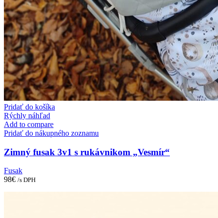
Pridať do košíka
Rýchly náhľad
Add to compare
Pridať do nákupného zoznamu
Zimný fusak 3v1 s rukávnikom „Vesmír“
Fusak
98
€
/s DPH