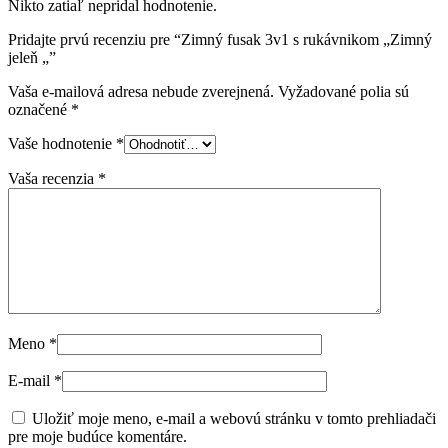
Nikto zatiaľ nepridal hodnotenie.
Pridajte prvú recenziu pre “Zimný fusak 3v1 s rukávnikom „Zimný
jeleň „”
Vaša e-mailová adresa nebude zverejnená.
Vyžadované polia sú
označené
*
Vaše hodnotenie
*
Vaša recenzia
*
Meno
*
E-mail
*
Uložiť moje meno, e-mail a webovú stránku v tomto prehliadači
pre moje budúce komentáre.