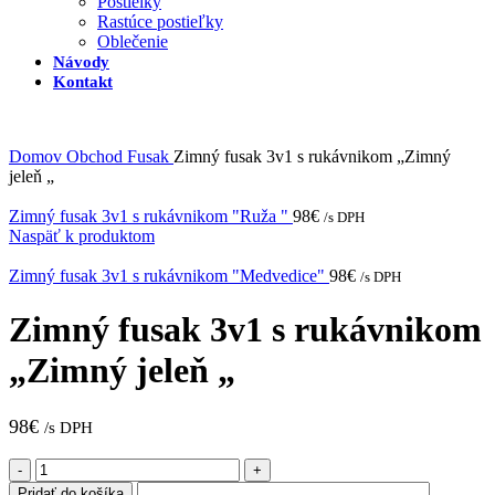
Postielky
Rastúce postieľky
Oblečenie
Návody
Kontakt
Domov
Obchod
Fusak
Zimný fusak 3v1 s rukávnikom „Zimný
jeleň „
Zimný fusak 3v1 s rukávnikom "Ruža "
98
€
/s DPH
Naspäť k produktom
Zimný fusak 3v1 s rukávnikom "Medvedice"
98
€
/s DPH
Zimný fusak 3v1 s rukávnikom
„Zimný jeleň „
98
€
/s DPH
množstvo
Zimný
Pridať do košíka