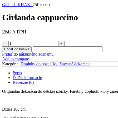
Girlanda KHAKI
25
€
/s DPH
Girlanda cappuccino
25
€
/s DPH
množstvo
Girlanda
Pridať do košíka
cappuccino
Pridať do nákupného zoznamu
Add to compare
Kategórie:
Doplnky do postieľky
,
Závesné dekorácie
Popis
Ďalšie informácie
Recenzie (0)
Originálna dekorácia do detskej izbičky. Farebný doplnok, ktorý zmení 
Dĺžka 160 cm