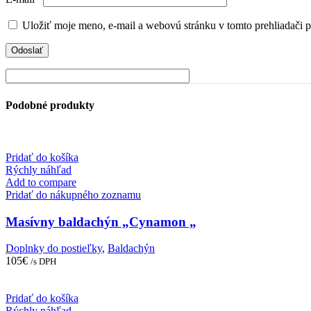
Uložiť moje meno, e-mail a webovú stránku v tomto prehliadači 
Podobné produkty
Pridať do košíka
Rýchly náhľad
Add to compare
Pridať do nákupného zoznamu
Masívny baldachýn „Cynamon „
Doplnky do postieľky
,
Baldachýn
105
€
/s DPH
Pridať do košíka
Rýchly náhľad