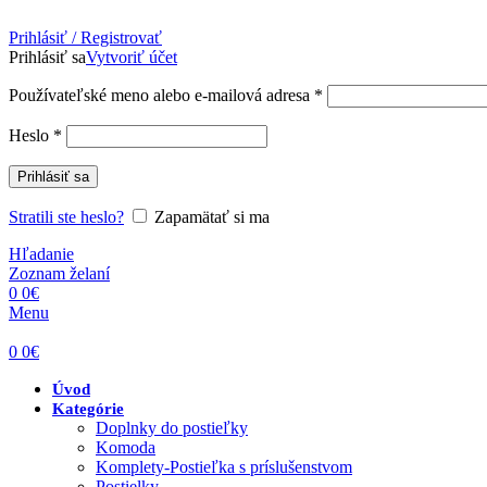
Prihlásiť / Registrovať
Prihlásiť sa
Vytvoriť účet
Povinné
Používateľské meno alebo e-mailová adresa
*
Povinné
Heslo
*
Prihlásiť sa
Stratili ste heslo?
Zapamätať si ma
Hľadanie
Zoznam želaní
0
0
€
Menu
0
0
€
Úvod
Kategórie
Doplnky do postieľky
Komoda
Komplety-Postieľka s príslušenstvom
Postielky