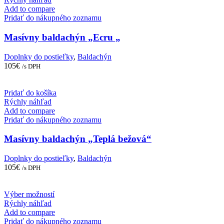
Add to compare
Pridať do nákupného zoznamu
Masívny baldachýn „Ecru „
Doplnky do postieľky
,
Baldachýn
105
€
/s DPH
Pridať do košíka
Rýchly náhľad
Add to compare
Pridať do nákupného zoznamu
Masívny baldachýn „Teplá bežová“
Doplnky do postieľky
,
Baldachýn
105
€
/s DPH
This
Výber možností
product
Rýchly náhľad
has
Add to compare
multiple
Pridať do nákupného zoznamu