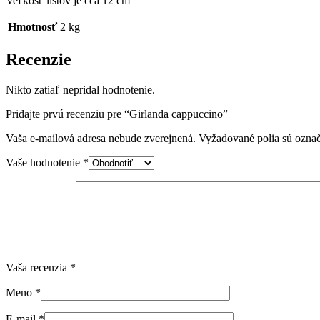
Veľkosť listov je cca 12 cm
Hmotnosť
2 kg
Recenzie
Nikto zatiaľ nepridal hodnotenie.
Pridajte prvú recenziu pre “Girlanda cappuccino”
Vaša e-mailová adresa nebude zverejnená.
Vyžadované polia sú ozna
Vaše hodnotenie
*
Vaša recenzia
*
Meno
*
E-mail
*