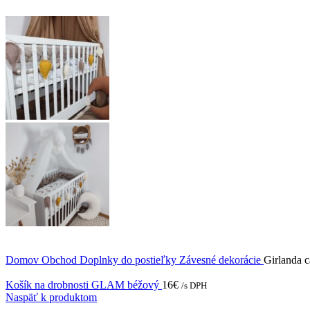
Domov
Obchod
Doplnky do postieľky
Závesné dekorácie
Girlanda 
Košík na drobnosti GLAM béžový
16
€
/s DPH
Naspäť k produktom