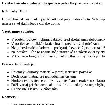
Detské hniezdo z velúru – bezpečie a pohodlie pre vaše bábätko
farba:baby BLUE
Detské hniezda sú ideálne pre bábätká od prvých dní života. Vytváraj
mieste sa vďaka hniezdu cíti ako doma.
Všestranné využitie:
V posteli rodičov – chráni bábätko pred skotúľaním alebo zak
V postieľke – mäkké okraje chránia pred tvrdými priečkami
Na pohovke alebo koberci – poskytuje bezpečný priestor na lež
Na cestách – ľahko zbaliteľné a praktické na návštevy či výlety
V kočíku – funguje ako mäkký matrac, tlmí otrasy počas prec
Prečo si ho zamilujete:
Príjemný velúrový materiál – jemný k detskej pokožke
Dodatočný matrac pre jednoduchšie čistenie
Hrubé a tvarovateľné okraje – vyplnené antialergickou silikó
Drží tvar aj pri rôznom stiahnutí šnúrkou – okraje sa neprehýba
Ručne šité s láskou k bábätkám
Rozmery
:
Vonkajší rozmer: 60 × 95 cm