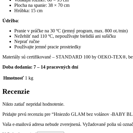
Plocha na spanie: 38 × 70 cm
Hrúbka: 15 cm
Údržba
:
Pranie v práčke na 30 ºC (jemný program, max. 800 ot./min)
Nežehliť nad 110 ºC, nepoužívajte bielidlá ani sušičku
Neprať ručne
Používajte jemné pracie prostriedky
Materiály sú certifikované – STANDARD 100 by OEKO-TEX®, bezp
Doba dodania: 7 – 14 pracovných dní
Hmotnosť
1 kg
Recenzie
Nikto zatiaľ nepridal hodnotenie.
Pridajte prvú recenziu pre “Hniezdo GLAM bez volánov -BABY B
Vaša e-mailová adresa nebude zverejnená.
Vyžadované polia sú ozna