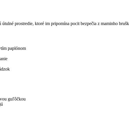
ú útulné prostredie, ktoré im pripomína pocit bezpečia z maminho bruš
rytím paplónom
anie
hádzok
novou guľôčkou
jú