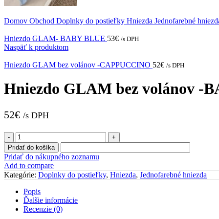
Domov
Obchod
Doplnky do postieľky
Hniezda
Jednofarebné hniez
Hniezdo GLAM- BABY BLUE
53
€
/s DPH
Naspäť k produktom
Hniezdo GLAM bez volánov -CAPPUCCINO
52
€
/s DPH
Hniezdo GLAM bez volánov -
52
€
/s DPH
množstvo
Hniezdo
Pridať do košíka
GLAM
Pridať do nákupného zoznamu
bez
Add to compare
volánov
Kategórie:
Doplnky do postieľky
,
Hniezda
,
Jednofarebné hniezda
-
BABY
Popis
BLUE
Ďalšie informácie
Recenzie (0)