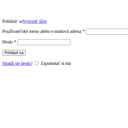
Prihlásiť sa
Vytvoriť účet
Povinné
Používateľské meno alebo e-mailová adresa
*
Povinné
Heslo
*
Prihlásiť sa
Stratili ste heslo?
Zapamätať si ma