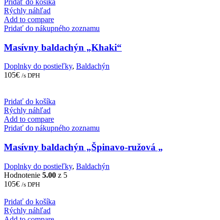
Pridať do košíka
Rýchly náhľad
Add to compare
Pridať do nákupného zoznamu
Masívny baldachýn „Khaki“
Doplnky do postieľky
,
Baldachýn
105
€
/s DPH
Pridať do košíka
Rýchly náhľad
Add to compare
Pridať do nákupného zoznamu
Masívny baldachýn „Špinavo-ružová „
Doplnky do postieľky
,
Baldachýn
Hodnotenie
5.00
z 5
105
€
/s DPH
Pridať do košíka
Rýchly náhľad
Add to compare