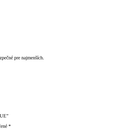
ečné pre najmenších.
LUE”
čené
*