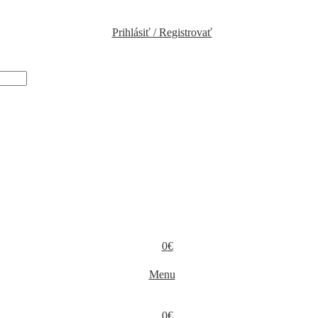
Prihlásiť / Registrovať
0
€
Menu
0
€