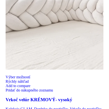
Výber možností
Rýchly náhľad
Add to compare
Pridať do nákupného zoznamu
Vrkoč velúr KRÉMOVÝ- vysoký
Kolekcia GLAM
,
Doplnky do postieľky
,
Vrkoče do postieľky