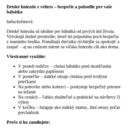
Detské hniezdo z velúru – bezpečie a pohodlie pre vaše
bábätko
farba:krémová
Detské hniezda sú ideálne pre bábätká od prvých dní života.
Vytvárajú útulné prostredie, ktoré im pripomína pocit bezpečia
z maminho bruška. Pomáhajú dieťatku rýchlejšie sa upokojiť a
zaspať – aj na cudzom mieste sa vďaka hniezdu cíti ako doma.
Všestranné využitie:
V posteli rodičov – chráni bábätko pred skotúľaním
alebo zakrytím paplónom
V postieľke – mäkké okraje chránia pred tvrdými
priečkami
Na pohovke alebo koberci – poskytuje bezpečný priestor
na ležanie
Na cestách – ľahko zbaliteľné a praktické na návštevy či
výlety
V kočíku – funguje ako mäkký matrac, tlmí otrasy počas
prechádzok
Prečo si ho zamilujete: