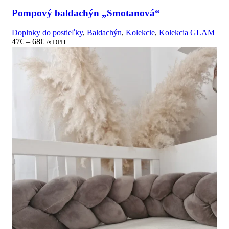
Pompový baldachýn „Smotanová“
Doplnky do postieľky
,
Baldachýn
,
Kolekcie
,
Kolekcia GLAM
47
€
–
68
€
/s DPH