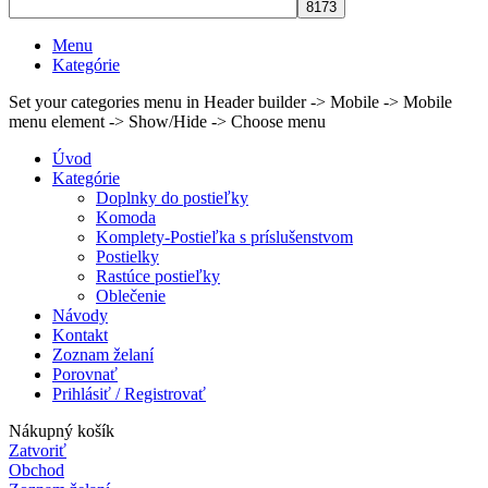
Menu
Kategórie
Set your categories menu in Header builder -> Mobile -> Mobile
menu element -> Show/Hide -> Choose menu
Úvod
Kategórie
Doplnky do postieľky
Komoda
Komplety-Postieľka s príslušenstvom
Postielky
Rastúce postieľky
Oblečenie
Návody
Kontakt
Zoznam želaní
Porovnať
Prihlásiť / Registrovať
Nákupný košík
Zatvoriť
Obchod