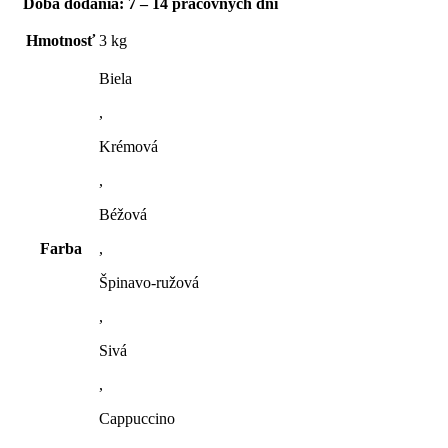
Doba dodania: 7 – 14 pracovných dní
Hmotnosť
3 kg
Biela
,
Krémová
,
Béžová
Farba
,
Špinavo-ružová
,
Sivá
,
Cappuccino