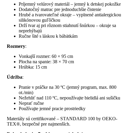
Príjemný velúrový materiál – jemný k detskej pokožke
Dodatočný matrac pre jednoduchšie čistenie
Hrubé a tvarovateľné okraje – vyplnené antialergickou
silikónovou guľôčkou
Drží tvar aj pri rôznom stiahnutí šnúrkou – okraje sa
neprehýbajú
Ručne šité s láskou k bábätkám
Rozmery
:
Vonkajší rozmer: 60 × 95 cm
Plocha na spanie: 38 × 70 cm
Hrúbka: 15 cm
Údržba
:
Pranie v práčke na 30 ºC (jemný program, max. 800
ot./min)
Nežehliť nad 110 ºC, nepoužívajte bielidlá ani sušičku
Neprať ručne
Používajte jemné pracie prostriedky
Materiály sú certifikované – STANDARD 100 by OEKO-
TEX®, bezpečné pre najmenších.