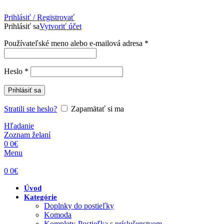
Prihlásiť / Registrovať
Prihlásiť sa
Vytvoriť účet
Používateľské meno alebo e-mailová adresa
*
Heslo
*
Prihlásiť sa
Stratili ste heslo?
Zapamätať si ma
Hľadanie
Zoznam želaní
0
0
€
Menu
0
0
€
Úvod
Kategórie
Doplnky do postieľky
Komoda
Komplety-Postieľka s príslušenstvom