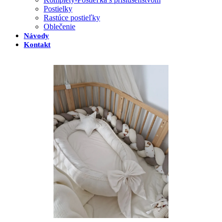
Postielky
Rastúce postieľky
Oblečenie
Návody
Kontakt