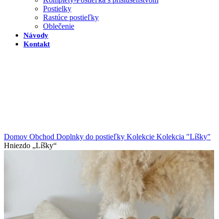
Postielky
Rastúce postieľky
Oblečenie
Návody
Kontakt
Domov
Obchod
Doplnky do postieľky
Kolekcie
Kolekcia "Líšky"
Hniezdo „Líšky“