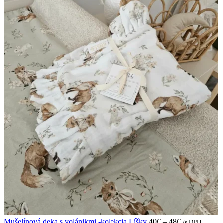
Mušelínová deka s volánikmi -kolekcia Líšky
40
€
–
48
€
/s DPH