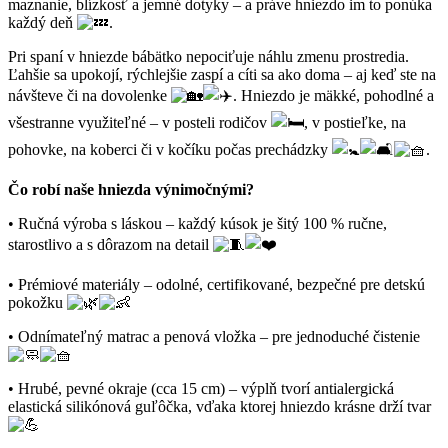
maznanie, blízkosť a jemné dotyky – a práve hniezdo im to ponúka
každý deň
.
Pri spaní v hniezde bábätko nepociťuje náhlu zmenu prostredia.
Ľahšie sa upokojí, rýchlejšie zaspí a cíti sa ako doma – aj keď ste na
návšteve či na dovolenke
. Hniezdo je mäkké, pohodlné a
všestranne využiteľné – v posteli rodičov
, v postieľke, na
pohovke, na koberci či v kočíku počas prechádzky
.
Čo robí naše hniezda výnimočnými?
• Ručná výroba s láskou – každý kúsok je šitý 100 % ručne,
starostlivo a s dôrazom na detail
• Prémiové materiály – odolné, certifikované, bezpečné pre detskú
pokožku
• Odnímateľný matrac a penová vložka – pre jednoduché čistenie
• Hrubé, pevné okraje (cca 15 cm) – výplň tvorí antialergická
elastická silikónová guľôčka, vďaka ktorej hniezdo krásne drží tvar