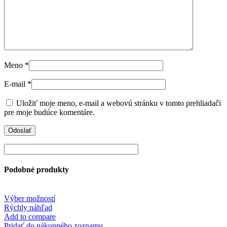
Meno
*
E-mail
*
Uložiť moje meno, e-mail a webovú stránku v tomto prehliadači
pre moje budúce komentáre.
Podobné produkty
This
Výber možností
product
Rýchly náhľad
has
Add to compare
multiple
Pridať do nákupného zoznamu