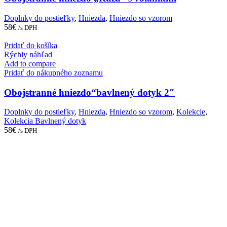
Doplnky do postieľky
,
Hniezda
,
Hniezdo so vzorom
58
€
/s DPH
Pridať do košíka
Rýchly náhľad
Add to compare
Pridať do nákupného zoznamu
Obojstranné hniezdo“bavlnený dotyk 2″
Doplnky do postieľky
,
Hniezda
,
Hniezdo so vzorom
,
Kolekcie
,
Kolekcia Bavlnený dotyk
58
€
/s DPH