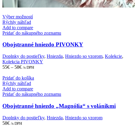
This
Výber možností
product
Rýchly náhľad
has
Add to compare
multiple
Pridať do nákupného zoznamu
variants.
The
Obojstranné hniezdo PIVONKY
options
may
Doplnky do postieľky
,
Hniezda
,
Hniezdo so vzorom
,
Kolekcie
,
be
Kolekcia PIVONKY
chosen
55
€
–
58
€
/s DPH
on
the
Pridať do košíka
product
Rýchly náhľad
page
Add to compare
Pridať do nákupného zoznamu
Obojstranné hniezdo „Magnólia“ s volánikmi
Doplnky do postieľky
,
Hniezda
,
Hniezdo so vzorom
58
€
/s DPH