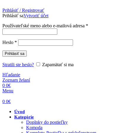
Prihlásiť / Registrovať
Prihlásiť sa
Vytvoriť účet
Povinné
Používateľské meno alebo e-mailová adresa
*
Povinné
Heslo
*
Prihlásiť sa
Stratili ste heslo?
Zapamätať si ma
Hľadanie
Zoznam želaní
0
0
€
Menu
0
0
€
Úvod
Kategórie
Doplnky do postieľky
Komoda
Komplety-Postieľka s príslušenstvom