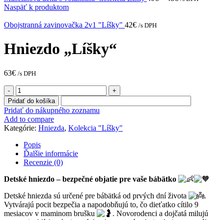
Naspäť k produktom
Obojstranná zavinovačka 2v1 "Líšky"
42
€
/s DPH
Hniezdo „Líšky“
63
€
/s DPH
množstvo
Hniezdo
Pridať do košíka
"Líšky"
Pridať do nákupného zoznamu
Add to compare
Kategórie:
Hniezda
,
Kolekcia "Líšky"
Popis
Ďalšie informácie
Recenzie (0)
Detské hniezdo – bezpečné objatie pre vaše bábätko
Detské hniezda sú určené pre bábätká od prvých dní života
.
Vytvárajú pocit bezpečia a napodobňujú to, čo dieťatko cítilo 9
mesiacov v maminom brušku
. Novorodenci a dojčatá milujú