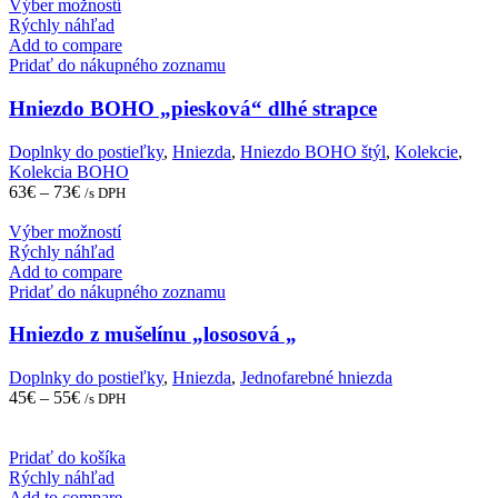
This
Výber možností
page
product
Rýchly náhľad
has
Add to compare
multiple
Pridať do nákupného zoznamu
variants.
The
Hniezdo BOHO „piesková“ dlhé strapce
options
may
Doplnky do postieľky
,
Hniezda
,
Hniezdo BOHO štýl
,
Kolekcie
,
be
Kolekcia BOHO
chosen
63
€
–
73
€
/s DPH
on
the
This
Výber možností
product
product
Rýchly náhľad
page
has
Add to compare
multiple
Pridať do nákupného zoznamu
variants.
The
Hniezdo z mušelínu „lososová „
options
may
Doplnky do postieľky
,
Hniezda
,
Jednofarebné hniezda
be
45
€
–
55
€
/s DPH
chosen
on
the
Pridať do košíka
product
Rýchly náhľad
page
Add to compare