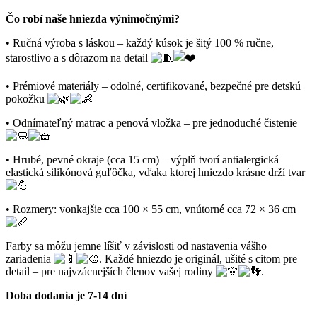
Čo robí naše hniezda výnimočnými?
• Ručná výroba s láskou – každý kúsok je šitý 100 % ručne,
starostlivo a s dôrazom na detail
• Prémiové materiály – odolné, certifikované, bezpečné pre detskú
pokožku
• Odnímateľný matrac a penová vložka – pre jednoduché čistenie
• Hrubé, pevné okraje (cca 15 cm) – výplň tvorí antialergická
elastická silikónová guľôčka, vďaka ktorej hniezdo krásne drží tvar
• Rozmery: vonkajšie cca 100 × 55 cm, vnútorné cca 72 × 36 cm
Farby sa môžu jemne líšiť v závislosti od nastavenia vášho
zariadenia
. Každé hniezdo je originál, ušité s citom pre
detail – pre najvzácnejších členov vašej rodiny
.
Doba dodania je 7-14 dní