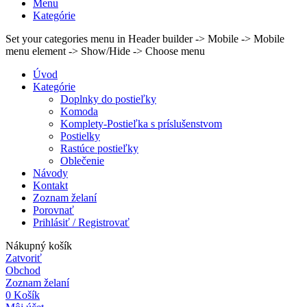
Menu
Kategórie
Set your categories menu in Header builder -> Mobile -> Mobile
menu element -> Show/Hide -> Choose menu
Úvod
Kategórie
Doplnky do postieľky
Komoda
Komplety-Postieľka s príslušenstvom
Postielky
Rastúce postieľky
Oblečenie
Návody
Kontakt
Zoznam želaní
Porovnať
Prihlásiť / Registrovať
Nákupný košík
Zatvoriť
Obchod
Zoznam želaní
0
Košík