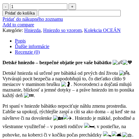
množstvo
Hniezdo
Pridať do košíka
"
Pridať do nákupného zoznamu
OCEÁN"
Add to compare
Kategórie:
Hniezda
,
Hniezdo so vzorom
,
Kolekcia OCEÁN
Popis
Ďalšie informácie
Recenzie (0)
Detské hniezdo – bezpečné objatie pre vaše bábätko
Detské hniezda sú určené pre bábätká od prvých dní života
.
Vytvárajú pocit bezpečia a napodobňujú to, čo dieťatko cítilo 9
mesiacov v maminom brušku
. Novorodenci a dojčatá milujú
maznanie, blízkosť a jemné dotyky – a práve hniezdo im to ponúka
každý deň
.
Pri spaní v hniezde bábätko nepociťuje náhlu zmenu prostredia.
Ľahšie sa upokojí, rýchlejšie zaspí a cíti sa ako doma – aj keď ste na
návšteve či na dovolenke
. Hniezdo je mäkké, pohodlné a
všestranne využiteľné – v posteli rodičov
, v postieľke, na
pohovke, na koberci či v kočíku počas prechádzky
.