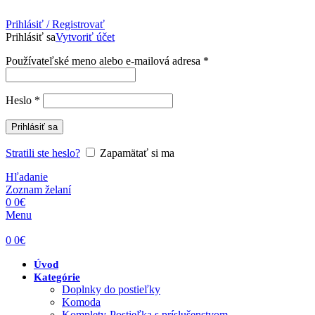
Prihlásiť / Registrovať
Prihlásiť sa
Vytvoriť účet
Povinné
Používateľské meno alebo e-mailová adresa
*
Povinné
Heslo
*
Prihlásiť sa
Stratili ste heslo?
Zapamätať si ma
Hľadanie
Zoznam želaní
0
0
€
Menu
0
0
€
Úvod
Kategórie
Doplnky do postieľky
Komoda
Komplety-Postieľka s príslušenstvom