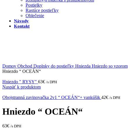
Postielky
Rastúce postieľky
Oblečenie
Návody
Kontakt
Domov
Obchod
Doplnky do postieľky
Hniezda
Hniezdo so vzorom
Hniezdo “ OCEÁN“
Hniezdo " RYSY"
63
€
/s DPH
Naspäť k produktom
Obojstranná zavinovačka 2v1 “ OCEÁN“+ vankúšik
42
€
/s DPH
Hniezdo “ OCEÁN“
63
€
/s DPH