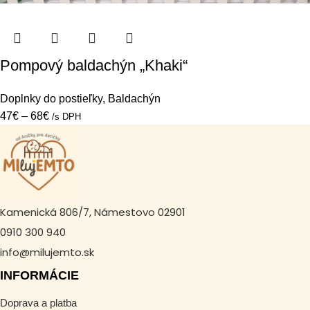
Pompový baldachýn „Khaki“
Doplnky do postieľky
,
Baldachýn
47
€
–
68
€
/s DPH
Kamenická 806/7, Námestovo 02901
0910 300 940
info@milujemto.sk
INFORMÁCIE
Doprava a platba