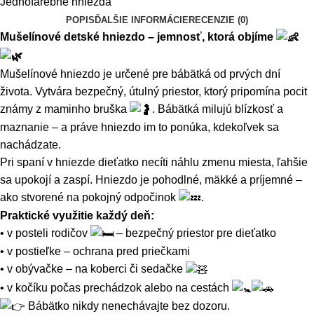
Jednofarebné hniezda
POPIS
ĎALŠIE INFORMÁCIE
RECENZIE (0)
Mušelínové detské hniezdo – jemnosť, ktorá objíme
Mušelínové hniezdo je určené pre bábätká od prvých dní
života. Vytvára bezpečný, útulný priestor, ktorý pripomína pocit
známy z maminho bruška
. Bábätká milujú blízkosť a
maznanie – a práve hniezdo im to ponúka, kdekoľvek sa
nachádzate.
Pri spaní v hniezde dieťatko necíti náhlu zmenu miesta, ľahšie
sa upokojí a zaspí. Hniezdo je pohodlné, mäkké a príjemné –
ako stvorené na pokojný odpočinok
.
Praktické využitie každý deň:
• v posteli rodičov
– bezpečný priestor pre dieťatko
• v postieľke – ochrana pred priečkami
• v obývačke – na koberci či sedačke
• v kočíku počas prechádzok alebo na cestách
Bábätko nikdy nenechávajte bez dozoru.