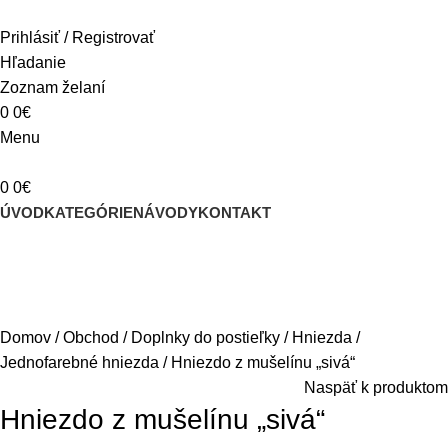
Prihlásiť / Registrovať
Hľadanie
Zoznam želaní
0
0
€
Menu
0
0
€
ÚVOD
KATEGÓRIE
NÁVODY
KONTAKT
Domov
Obchod
Doplnky do postieľky
Hniezda
Jednofarebné hniezda
Hniezdo z mušelínu „sivá“
Naspäť k produktom
Hniezdo z mušelínu „sivá“