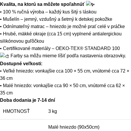
Kvalita, na ktorú sa môžete spoľahnúť
• 100 % ručná výroba – každý kus šitý s láskou
• Mušelín – jemný, vzdušný a šetrný k detskej pokožke
• Odnímateľný matrac – hniezdo je možné prať celé v práčke
• Hrubé, mäkké okraje (cca 15 cm) vyplnené antialergickou
silikónovou guľôčkou
• Certifikované materiály – OEKO-TEX® STANDARD 100
Farby sa môžu mierne líšiť podľa nastavenia obrazovky.
Dostupné veľkosti:
• Veľké hniezdo: vonkajšie cca 100 × 55 cm, vnútorné cca 72 ×
36 cm
• Malé hniezdo: vonkajšie cca 90 × 50 cm, vnútorné cca 62 ×
35 cm
Doba dodania je 7-14 dní
HMOTNOSŤ
3 kg
Malé hniezdo (90x50cm)