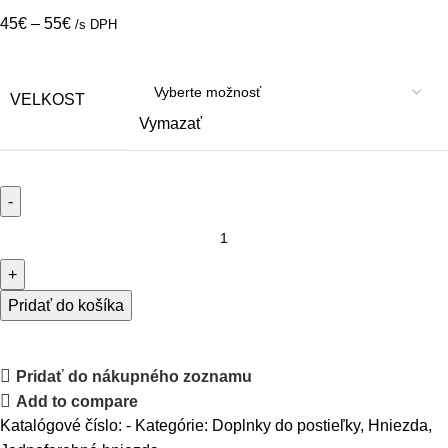
45
€
–
55
€
/s DPH
VELKOST
Vymazať
Pridať do košíka
Pridať do nákupného zoznamu
Add to compare
Katalógové číslo:
-
Kategórie:
Doplnky do postieľky
,
Hniezda
,