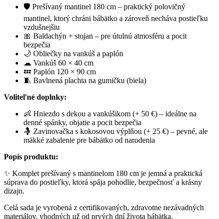
🛡 Prešívaný mantinel 180 cm – praktický polovičný
mantinel, ktorý chráni bábätko a zároveň necháva postieľku
vzdušnejšiu
🎀 Baldachýn + stojan – pre útulnú atmosféru a pocit
bezpečia
🌙 Obliečky na vankúš a paplón
☁ Vankúš 60 × 40 cm
💤 Paplón 120 × 90 cm
🧵 Bavlnená plachta na gumičku (biela)
Voliteľné doplnky:
👶 Hniezdo s dekou a vankúšikom (+ 50 €) – ideálne na
denné spánky, objatie a pocit bezpečia
🤱 Zavinovačka s kokosovou výplňou (+ 25 €) – pevné, ale
mäkké zabalenie pre bábätko od narodenia
Popis produktu:
✨ Komplet prešívaný s mantinelom 180 cm je jemná a praktická
súprava do postieľky, ktorá spája pohodlie, bezpečnosť a krásny
dizajn.
Celá sada je vyrobená z certifikovaných, zdravotne nezávadných
materiálov, vhodných už od prvých dní života bábätka.