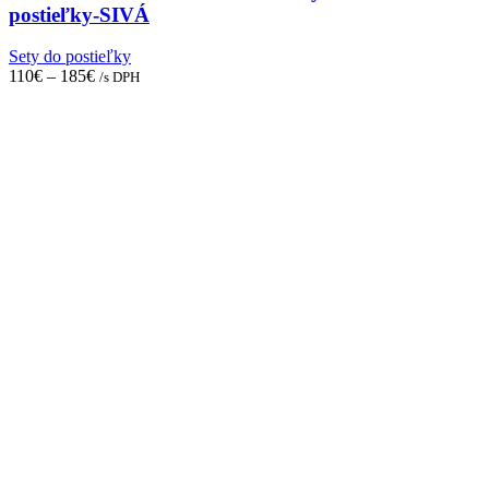
options
postieľky-SIVÁ
may
be
Sety do postieľky
chosen
110
€
–
185
€
/s DPH
on
the
product
page