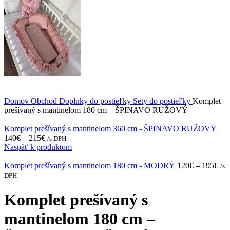
Domov
Obchod
Doplnky do postieľky
Sety do postieľky
Komplet
prešívaný s mantinelom 180 cm – ŠPINAVO RUŽOVÝ
Komplet prešívaný s mantinelom 360 cm - ŠPINAVO RUŽOVÝ
140
€
–
215
€
/s DPH
Naspäť k produktom
Komplet prešívaný s mantinelom 180 cm - MODRÝ
120
€
–
195
€
/s
DPH
Komplet prešívaný s
mantinelom 180 cm –