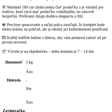
🌸 Mantinel 180 cm chráni jednu časť postieľky a je vhodný pre
rodičov, ktorí chcú mať postieľku vzdušnejšiu, no zároveň
bezpečnú. Prešívaný dizajn dodáva eleganciu a štýl.
💎 Precízne spracovanie a ručná práca zaručujú, že komplet bude
nielen krásny na pohľad, ale aj odolný pri každodennom používaní.
💌 Každý balíček balíme s láskou, aby vám priniesol radosť už pri
prvom otvorení.
📦 Výroba je na objednávku – doba dodania je 7 – 14 dní.
Hmotnosť
3 kg
Áno
Hniezdo
,
Nie
Áno
Zavinovačka
,