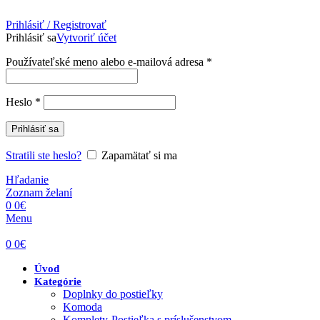
Prihlásiť / Registrovať
Prihlásiť sa
Vytvoriť účet
Povinné
Používateľské meno alebo e-mailová adresa
*
Povinné
Heslo
*
Prihlásiť sa
Stratili ste heslo?
Zapamätať si ma
Hľadanie
Zoznam želaní
0
0
€
Menu
0
0
€
Úvod
Kategórie
Doplnky do postieľky
Komoda
Komplety-Postieľka s príslušenstvom