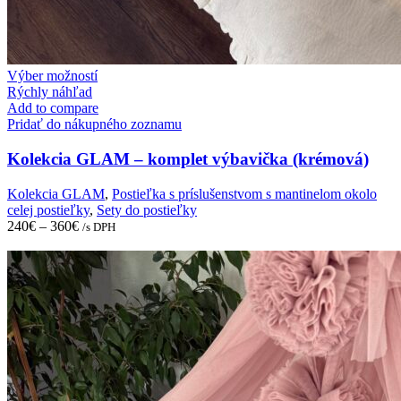
This
Výber možností
product
Rýchly náhľad
has
Add to compare
multiple
Pridať do nákupného zoznamu
variants.
The
Kolekcia GLAM – komplet výbavička (krémová)
options
may
Kolekcia GLAM
,
Postieľka s príslušenstvom s mantinelom okolo
be
celej postieľky
,
Sety do postieľky
chosen
240
€
–
360
€
/s DPH
on
the
product
page