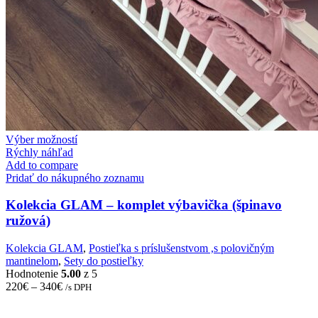
This
Výber možností
product
Rýchly náhľad
has
Add to compare
multiple
Pridať do nákupného zoznamu
variants.
The
Kolekcia GLAM – komplet výbavička (špinavo
options
ružová)
may
be
Kolekcia GLAM
,
Postieľka s príslušenstvom ,s polovičným
chosen
mantinelom
,
Sety do postieľky
on
Hodnotenie
5.00
z 5
the
220
€
–
340
€
/s DPH
product
page