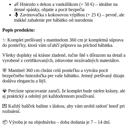
👶 Hniezdo s dekou a vankúšikom (+ 50 €) – ideálne na
denné spánky, objatie a pocit bezpečia
🤱 Zavinovačka s kokosovou výplňou (+ 25 €) – pevné, ale
mäkké zabalenie pre bábätko od narodenia
Popis produktu:
✨ Komplet prešívaný s mantinelom 360 cm je kompletná súprava
do postieľky, ktorá vám uľahčí prípravu na príchod bábätka.
Všetky doplnky sú krásne zladené, ručne šité s dôrazom na detail a
vyrobené z certifikovaných, zdravotne nezávadných materiálov.
🌸 Mantinel 360 cm chráni celú postieľku a vytvára pocit
bezpečného hniezdočka pre vaše bábätko. Jemný prešívaný dizajn
dodáva eleganciu a štýl.
💎 Precízne spracovanie zaručí, že komplet bude nielen krásny, ale
aj praktický a odolný pri každodennom používaní.
💌 Každý balíček balíme s láskou, aby vám urobil radosť hneď pri
rozbalení.
📦 Výroba je na objednávku – doba dodania je 7 – 14 dní.