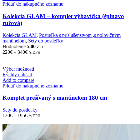
multiple
Pridať do nákupného zoznamu
variants.
The
Kolekcia GLAM – komplet výbavička (špinavo
options
ružová)
may
be
Kolekcia GLAM
,
Postieľka s príslušenstvom ,s polovičným
chosen
mantinelom
,
Sety do postieľky
on
Hodnotenie
5.00
z 5
the
220
€
–
340
€
/s DPH
product
page
This
Výber možností
product
Rýchly náhľad
has
Add to compare
multiple
Pridať do nákupného zoznamu
variants.
The
Komplet prešívaný s mantinelom 180 cm
options
may
Sety do postieľky
be
120
€
–
195
€
/s DPH
chosen
on
the
product