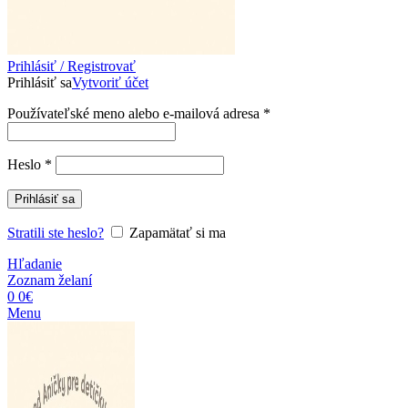
Prihlásiť / Registrovať
Prihlásiť sa
Vytvoriť účet
Povinné
Používateľské meno alebo e-mailová adresa
*
Povinné
Heslo
*
Prihlásiť sa
Stratili ste heslo?
Zapamätať si ma
Hľadanie
Zoznam želaní
0
0
€
Menu