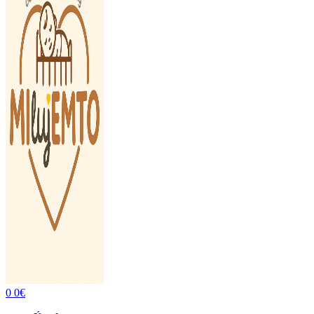
0
0
€