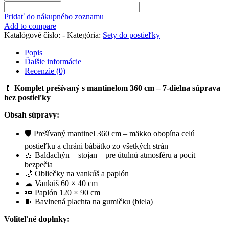
prešívaný
s
Pridať do nákupného zoznamu
mantinelom
Add to compare
360
Katalógové číslo:
-
Kategória:
Sety do postieľky
cm
–
Popis
BÉŽOVÝ
Ďalšie informácie
Recenzie (0)
🍼
Komplet prešívaný s mantinelom 360 cm – 7-dielna súprava
bez postieľky
Obsah súpravy:
🛡 Prešívaný mantinel 360 cm – mäkko obopína celú
postieľku a chráni bábätko zo všetkých strán
🎀 Baldachýn + stojan – pre útulnú atmosféru a pocit
bezpečia
🌙 Obliečky na vankúš a paplón
☁ Vankúš 60 × 40 cm
💤 Paplón 120 × 90 cm
🧵 Bavlnená plachta na gumičku (biela)
Voliteľné doplnky: