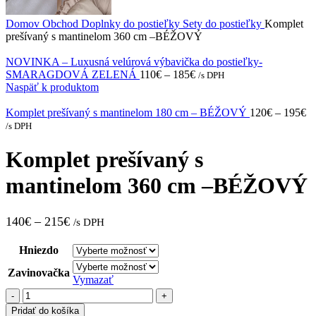
Domov
Obchod
Doplnky do postieľky
Sety do postieľky
Komplet
prešívaný s mantinelom 360 cm –BÉŽOVÝ
NOVINKA – Luxusná velúrová výbavička do postieľky-
SMARAGDOVÁ ZELENÁ
110
€
–
185
€
/s DPH
Naspäť k produktom
Komplet prešívaný s mantinelom 180 cm – BÉŽOVÝ
120
€
–
195
€
/s DPH
Komplet prešívaný s
mantinelom 360 cm –BÉŽOVÝ
140
€
–
215
€
/s DPH
Hniezdo
Zavinovačka
Vymazať
množstvo
Komplet
Pridať do košíka