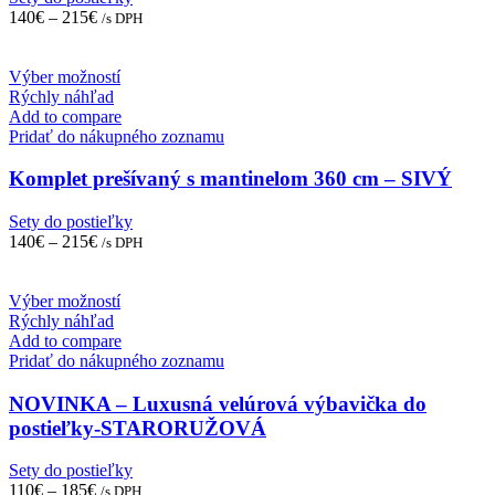
be
140
€
–
215
€
/s DPH
chosen
on
the
This
Výber možností
product
product
Rýchly náhľad
page
has
Add to compare
multiple
Pridať do nákupného zoznamu
variants.
The
Komplet prešívaný s mantinelom 360 cm – SIVÝ
options
may
Sety do postieľky
be
140
€
–
215
€
/s DPH
chosen
on
the
This
Výber možností
product
product
Rýchly náhľad
page
has
Add to compare
multiple
Pridať do nákupného zoznamu
variants.
The
NOVINKA – Luxusná velúrová výbavička do
options
postieľky-STARORUŽOVÁ
may
be
Sety do postieľky
chosen
110
€
–
185
€
/s DPH