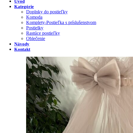
Úvod
Kategórie
Doplnky do postieľky
Komoda
Komplety-Postieľka s príslušenstvom
Postielky
Rastúce postieľky
Oblečenie
Návody
Kontakt