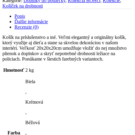
Kategórie:
Doplnky do postieľky
,
Kolekcia BOHO
,
Kolekcie
,
Košíček na drobnosti
Popis
Ďalšie informácie
Recenzie (0)
Košík na príslušenstvo a iné. Veľmi elegantný a originálny košík,
ktorý využije aj dieťa a stane sa skvelou dekoráciou v našom
interiéri. Veľkosť 20x20x20cm umožňuje vložiť do nej množstvo
plienok a doplnkov a skryť nepotrebné drobnosti ležiace na
policiach. Ponúkame v šiestich farebných variantoch.
Hmotnosť
2 kg
Biela
,
Krémová
,
Béžová
Farba
,