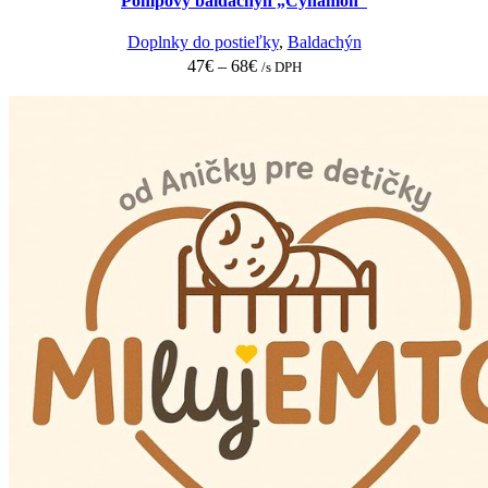
Pompový baldachýn „Cynamon“
The
options
Doplnky do postieľky
,
Baldachýn
may
47
€
–
68
€
/s DPH
be
chosen
on
the
product
page