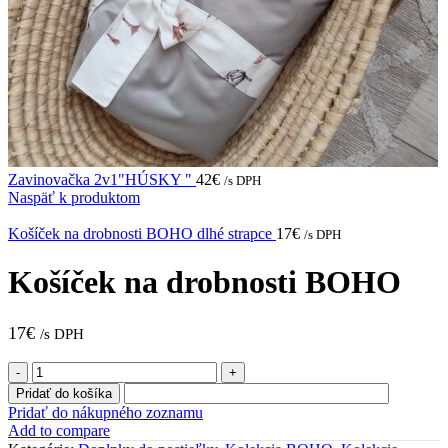
Zavinovačka 2v1"HÚSKY "
42
€
/s DPH
Naspäť k produktom
Košíček na drobnosti BOHO dlhé strapce
17
€
/s DPH
Košíček na drobnosti BOHO
17
€
/s DPH
množstvo
Košíček
Pridať do košíka
na
Pridať do nákupného zoznamu
drobnosti
Add to compare
BOHO