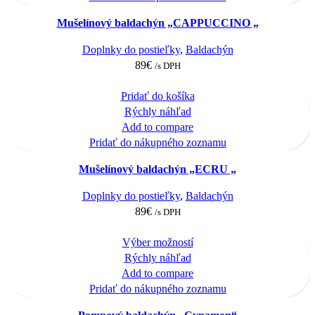
Mušelínový baldachýn „CAPPUCCINO „
Doplnky do postieľky
,
Baldachýn
89
€
/s DPH
Pridať do košíka
Rýchly náhľad
Add to compare
Pridať do nákupného zoznamu
Mušelínový baldachýn „ECRU „
Doplnky do postieľky
,
Baldachýn
89
€
/s DPH
This
Výber možností
product
Rýchly náhľad
has
Add to compare
multiple
Pridať do nákupného zoznamu
variants.