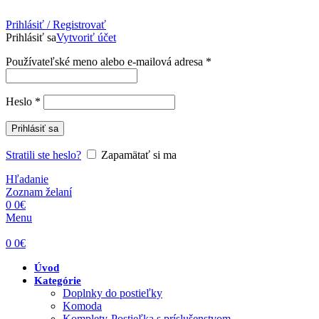
Prihlásiť / Registrovať
Prihlásiť sa
Vytvoriť účet
Povinné
Používateľské meno alebo e-mailová adresa
*
Povinné
Heslo
*
Prihlásiť sa
Stratili ste heslo?
Zapamätať si ma
Hľadanie
Zoznam želaní
0
0
€
Menu
0
0
€
Úvod
Kategórie
Doplnky do postieľky
Komoda
Komplety-Postieľka s príslušenstvom