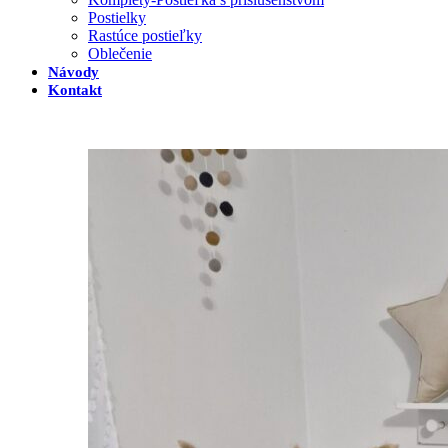
Postielky
Rastúce postieľky
Oblečenie
Návody
Kontakt