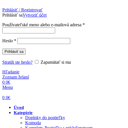
Prihlásiť / Registrovať
Prihlásiť sa
Vytvoriť účet
Povinné
Používateľské meno alebo e-mailová adresa
*
Povinné
Heslo
*
Prihlásiť sa
Stratili ste heslo?
Zapamätať si ma
Hľadanie
Zoznam želaní
0
0
€
Menu
0
0
€
Úvod
Kategórie
Doplnky do postieľky
Komoda
Komplety-Postieľka s príslušenstvom