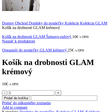
Domov
Obchod
Doplnky do postieľky
Kolekcie
Kolekcia GLAM
Košík na drobnosti GLAM krémový
Košík na drobnosti GLAM Špinavo-ružový
16
€
/s DPH
Naspäť k produktom
Organizér do postieľky GLAM krémový
25
€
/s DPH
Košík na drobnosti GLAM
krémový
16
€
/s DPH
množstvo
Košík
Pridať do košíka
na
Pridať do nákupného zoznamu
drobnosti
Add to compare
GLAM
Kategórie:
Doplnky do postieľky
,
Kolekcia GLAM
,
Kolekcie
,