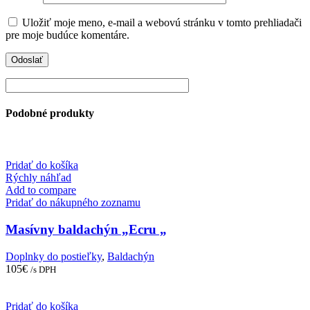
Uložiť moje meno, e-mail a webovú stránku v tomto prehliadači
pre moje budúce komentáre.
Podobné produkty
Pridať do košíka
Rýchly náhľad
Add to compare
Pridať do nákupného zoznamu
Masívny baldachýn „Ecru „
Doplnky do postieľky
,
Baldachýn
105
€
/s DPH
Pridať do košíka