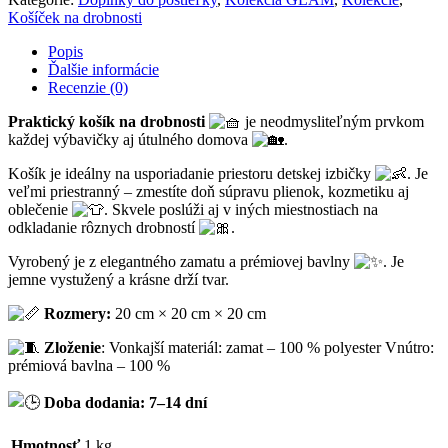
krémový
Košíček na drobnosti
Popis
Ďalšie informácie
Recenzie (0)
Praktický košík na drobnosti
je neodmysliteľným prvkom
každej výbavičky aj útulného domova
.
Košík je ideálny na usporiadanie priestoru detskej izbičky
. Je
veľmi priestranný – zmestíte doň súpravu plienok, kozmetiku aj
oblečenie
. Skvele poslúži aj v iných miestnostiach na
odkladanie rôznych drobností
.
Vyrobený je z elegantného zamatu a prémiovej bavlny
. Je
jemne vystužený a krásne drží tvar.
Rozmery:
20 cm × 20 cm × 20 cm
Zloženie
: Vonkajší materiál: zamat – 100 % polyester Vnútro:
prémiová bavlna – 100 %
Doba dodania: 7–14 dní
Hmotnosť
1 kg