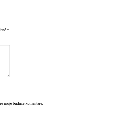
čené
*
pre moje budúce komentáre.