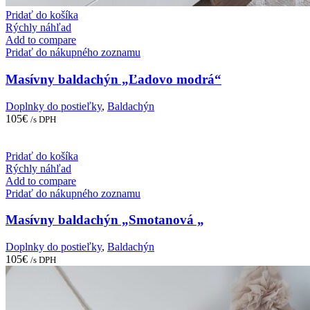
Pridať do košíka
Rýchly náhľad
Add to compare
Pridať do nákupného zoznamu
Masívny baldachýn „Ľadovo modrá“
Doplnky do postieľky
,
Baldachýn
105
€
/s DPH
Pridať do košíka
Rýchly náhľad
Add to compare
Pridať do nákupného zoznamu
Masívny baldachýn „Smotanová „
Doplnky do postieľky
,
Baldachýn
105
€
/s DPH