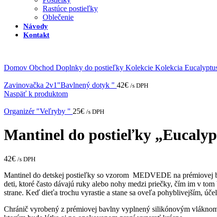
Rastúce postieľky
Oblečenie
Návody
Kontakt
Domov
Obchod
Doplnky do postieľky
Kolekcie
Kolekcia Eucalyptu
Zavinovačka 2v1"Bavlnený dotyk "
42
€
/s DPH
Naspäť k produktom
Organizér "Veľryby "
25
€
/s DPH
Mantinel do postieľky „Eucalyp
42
€
/s DPH
Mantinel do detskej postieľky so vzorom MEDVEDE na prémiovej bavl
deti, ktoré často dávajú ruky alebo nohy medzi priečky, čím im v tom
strane. Keď dieťa trochu vyrastie a stane sa oveľa pohyblivejším, úče
Chránič vyrobený z prémiovej bavlny vyplnený silikónovým vláknom.N