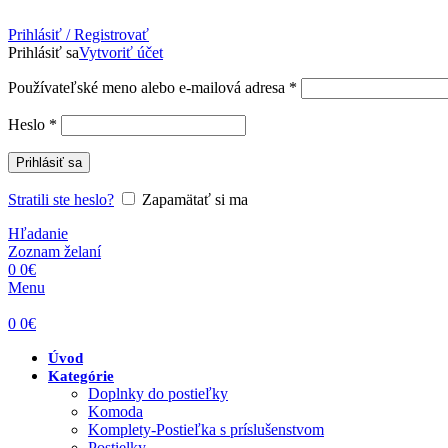
Prihlásiť / Registrovať
Prihlásiť sa
Vytvoriť účet
Povinné
Používateľské meno alebo e-mailová adresa
*
Povinné
Heslo
*
Prihlásiť sa
Stratili ste heslo?
Zapamätať si ma
Hľadanie
Zoznam želaní
0
0
€
Menu
0
0
€
Úvod
Kategórie
Doplnky do postieľky
Komoda
Komplety-Postieľka s príslušenstvom
Postielky