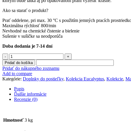
ktorým bude látka aj po opakovanom praní vyzerať krásne.
Ako sa starať o produkt?
Prať oddelene, pri max. 30 °C s použitím jemných pracích prostried
Maximálna rýchlosť 800/min
Nevhodné na chemické čistenie a bielenie
Sušenie v sušičke sa neodporúča
Doba dodania je 7-14 dní
množstvo
Mantinel
Pridať do košíka
do
Pridať do nákupného zoznamu
postieľky
Add to compare
"Eucalyptus
Kategórie:
Doplnky do postieľky
,
Kolekcia Eucalyptus
,
Kolekcie
,
Ma
"
Popis
Ďalšie informácie
Recenzie (0)
Hmotnosť
3 kg