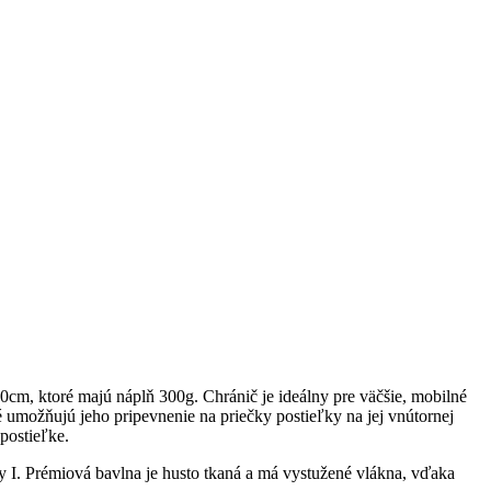
m, ktoré majú náplň 300g. Chránič je ideálny pre väčšie, mobilné
é umožňujú jeho pripevnenie na priečky postieľky na jej vnútornej
postieľke.
 I. Prémiová bavlna je husto tkaná a má vystužené vlákna, vďaka