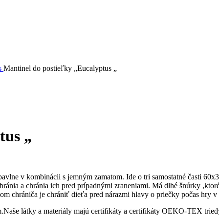
s
Mantinel do postieľky „Eucalyptus „
tus „
ne v kombinácii s jemným zamatom. Ide o tri samostatné časti 60x30c
 bránia a chránia ich pred prípadnými zraneniami. Má dlhé šnúrky ,ktor
lom chrániča je chrániť dieťa pred nárazmi hlavy o priečky počas hry v 
aše látky a materiály majú certifikáty a certifikáty OEKO-TEX triedy