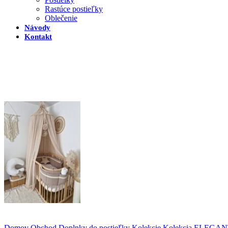
Rastúce postieľky
Oblečenie
Návody
Kontakt
Domov
Obchod
Doplnky do postieľky
Kolekcie
Kolekcia ELEGA