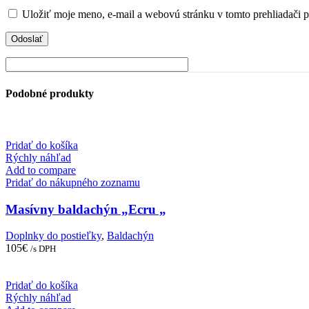
Uložiť moje meno, e-mail a webovú stránku v tomto prehliadači 
Podobné produkty
Pridať do košíka
Rýchly náhľad
Add to compare
Pridať do nákupného zoznamu
Masívny baldachýn „Ecru „
Doplnky do postieľky
,
Baldachýn
105
€
/s DPH
Pridať do košíka
Rýchly náhľad