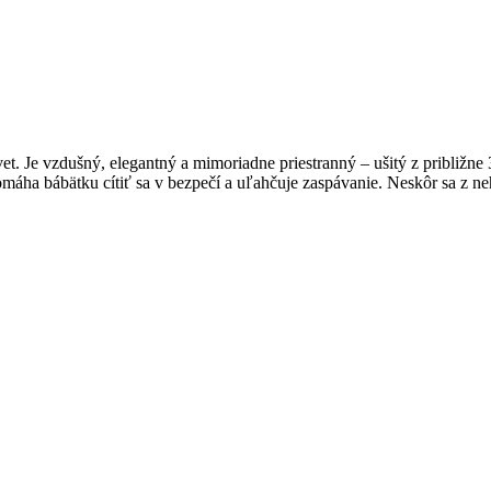
et. Je vzdušný, elegantný a mimoriadne priestranný – ušitý z približne
máha bábätku cítiť sa v bezpečí a uľahčuje zaspávanie. Neskôr sa z neh