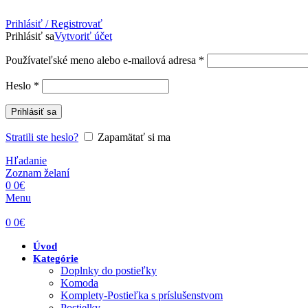
Prihlásiť / Registrovať
Prihlásiť sa
Vytvoriť účet
Povinné
Používateľské meno alebo e-mailová adresa
*
Povinné
Heslo
*
Prihlásiť sa
Stratili ste heslo?
Zapamätať si ma
Hľadanie
Zoznam želaní
0
0
€
Menu
0
0
€
Úvod
Kategórie
Doplnky do postieľky
Komoda
Komplety-Postieľka s príslušenstvom
Postielky