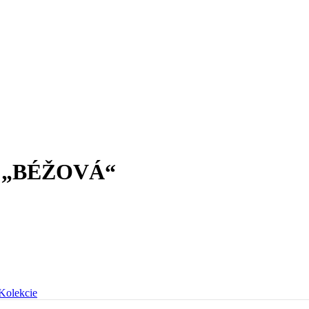
ýn „BÉŽOVÁ“
Kolekcie