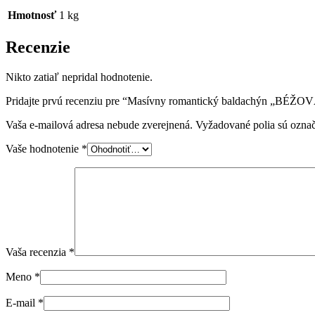
Hmotnosť
1 kg
Recenzie
Nikto zatiaľ nepridal hodnotenie.
Pridajte prvú recenziu pre “Masívny romantický baldachýn „BÉŽO
Vaša e-mailová adresa nebude zverejnená.
Vyžadované polia sú ozna
Vaše hodnotenie
*
Vaša recenzia
*
Meno
*
E-mail
*