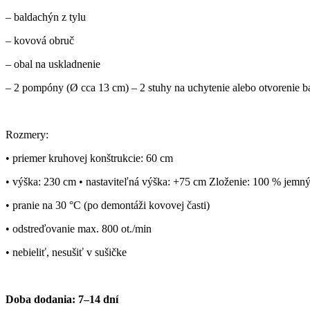
– baldachýn z tylu
– kovová obruč
– obal na uskladnenie
– 2 pompóny (Ø cca 13 cm) – 2 stuhy na uchytenie alebo otvorenie 
Rozmery:
• priemer kruhovej konštrukcie: 60 cm
• výška: 230 cm • nastaviteľná výška: +75 cm Zloženie: 100 % jem
• pranie na 30 °C (po demontáži kovovej časti)
• odstreďovanie max. 800 ot./min
• nebieliť, nesušiť v sušičke
Doba dodania: 7–14 dní