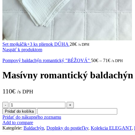
Set mojkáčik+3 ks plienok DÚHA
28
€
/s DPH
Naspäť k produktom
Pompový baldachýn romantický "BÉŽOVÁ"
50
€
–
71
€
/s DPH
Masívny romantický baldach
110
€
/s DPH
množstvo
Masívny
Pridať do košíka
romantický
Pridať do nákupného zoznamu
baldachýn
Add to compare
"BÉŽOVÁ"
Kategórie:
Baldachýn
,
Doplnky do postieľky
,
Kolekcia ELEGANT
,