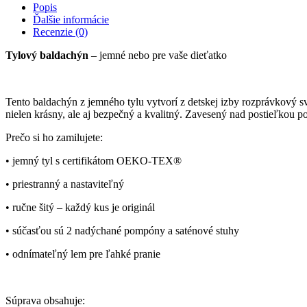
Popis
Ďalšie informácie
Recenzie (0)
Tylový baldachýn
– jemné nebo pre vaše dieťatko
Tento baldachýn z jemného tylu vytvorí z detskej izby rozprávkový sv
nielen krásny, ale aj bezpečný a kvalitný. Zavesený nad postieľkou po
Prečo si ho zamilujete:
• jemný tyl s certifikátom OEKO-TEX®
• priestranný a nastaviteľný
• ručne šitý – každý kus je originál
• súčasťou sú 2 nadýchané pompóny a saténové stuhy
• odnímateľný lem pre ľahké pranie
Súprava obsahuje: