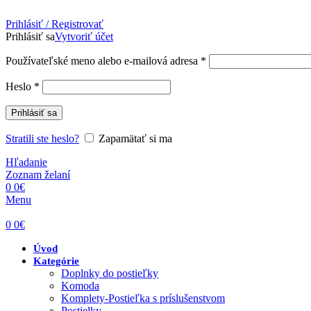
Prihlásiť / Registrovať
Prihlásiť sa
Vytvoriť účet
Povinné
Používateľské meno alebo e-mailová adresa
*
Povinné
Heslo
*
Prihlásiť sa
Stratili ste heslo?
Zapamätať si ma
Hľadanie
Zoznam želaní
0
0
€
Menu
0
0
€
Úvod
Kategórie
Doplnky do postieľky
Komoda
Komplety-Postieľka s príslušenstvom
Postielky