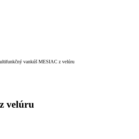
ltifunkčný vankúš MESIAC z velúru
 velúru