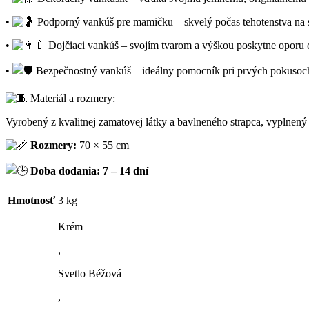
•
Podporný vankúš pre mamičku – skvelý počas tehotenstva na sp
•
Dojčiaci vankúš – svojím tvarom a výškou poskytne oporu ch
•
Bezpečnostný vankúš – ideálny pomocník pri prvých pokusoch d
Materiál a rozmery:
Vyrobený z kvalitnej zamatovej látky a bavlneného strapca, vyplne
Rozmery:
70 × 55 cm
Doba dodania: 7 – 14 dní
Hmotnosť
3 kg
Krém
,
Svetlo Béžová
,