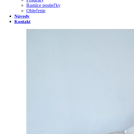
Rastúce postieľky
Oblečenie
Návody
Kontakt