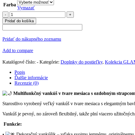
Farba
Vymazať
množstvo
Multifunkčný
Pridať do košíka
vankúš
MESIAC
z
Pridať do nákupného zoznamu
velúru
Add to compare
Katalógové číslo:
-
Kategórie:
Doplnky do postieľky
,
Kolekcia GL
Popis
Ďalšie informácie
Recenzie (0)
Multifunkčný vankúš v tvare mesiaca s ozdobným strapco
Starostlivo vyrobený veľký vankúš v tvare mesiaca s elegantným b
Vankúš je pevný, no zároveň flexibilný, takže plní viacero užitočných
Funkcie:
•
Dekoračný vankúšik – vďaka svojmu jemnému, originálnemu vz