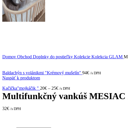
Domov
Obchod
Doplnky do postieľky
Kolekcie
Kolekcia GLAM
Mu
Baldachýn s volánikmi "Krémový mušelín"
94
€
/s DPH
Naspäť k produktom
Kačička"mojkáčik "
20
€
–
25
€
/s DPH
Multifunkčný vankúš MESIAC z
32
€
/s DPH