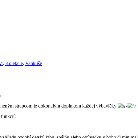
AM
,
Kolekcie
,
Vankúše
m
avlneným strapcom je dokonalým doplnkom každej výbavičky
.
 funkcií:
hľadu ozdobí detskú izbu, spálňu alebo obývačku v boho či minimali