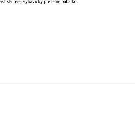
sť štýlovej výbavičky pre letné bábätko.