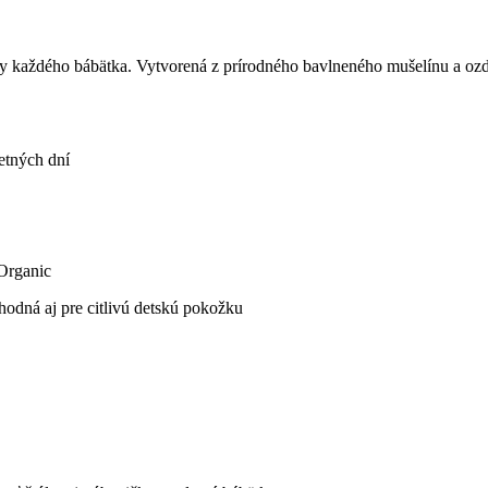
 každého bábätka. Vytvorená z prírodného bavlneného mušelínu a ozd
etných dní
Organic
vhodná aj pre citlivú detskú pokožku