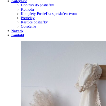
Kategórie
Doplnky do postieľky
Komoda
Komplety-Postieľka s príslušenstvom
Postielky
Rastúce postieľky
Oblečenie
Návody
Kontakt