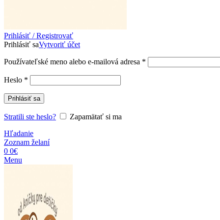
Prihlásiť / Registrovať
Prihlásiť sa
Vytvoriť účet
Povinné
Používateľské meno alebo e-mailová adresa
*
Povinné
Heslo
*
Prihlásiť sa
Stratili ste heslo?
Zapamätať si ma
Hľadanie
Zoznam želaní
0
0
€
Menu