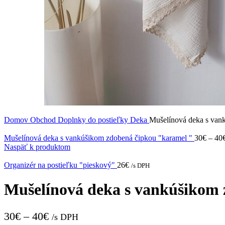
Domov
Obchod
Doplnky do postieľky
Deka
Mušelínová deka s van
Mušelínová deka s vankúšikom zdobená čipkou "karamel "
30
€
–
40
Naspäť k produktom
Organizér na postieľku "pieskový"
26
€
/s DPH
Mušelínová deka s vankúšikom 
30
€
–
40
€
/s DPH