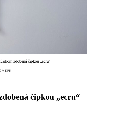
kúšikom zdobená čipkou „ecru“
€
/s DPH
zdobená čipkou „ecru“