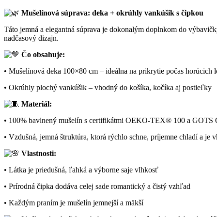
Mušelínová súprava: deka + okrúhly vankúšik s čipkou
Táto jemná a elegantná súprava je dokonalým doplnkom do výbavičky
nadčasový dizajn.
Čo obsahuje:
• Mušelínová deka 100×80 cm – ideálna na prikrytie počas horúcich l
• Okrúhly plochý vankúšik – vhodný do košíka, kočíka aj postieľky
Materiál:
• 100% bavlnený mušelín s certifikátmi OEKO-TEX® 100 a GOTS 
• Vzdušná, jemná štruktúra, ktorá rýchlo schne, príjemne chladí a je 
Vlastnosti:
• Látka je priedušná, ľahká a výborne saje vlhkosť
• Prírodná čipka dodáva celej sade romantický a čistý vzhľad
• Každým praním je mušelín jemnejší a mäkší