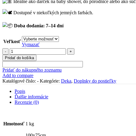
Ideálne ako darček na baby shower, do pôrodnice alebo ako súča
Dostupné v niekoľkých jemných farbách.
Doba dodania: 7–14 dní
Veľkosť
Vymazať
množstvo
Mušelínová
Pridať do košíka
deka
s
Pridať do nákupného zoznamu
vankúšikom
Add to compare
zdobená
Katalógové číslo:
-
Kategórie:
Deka
,
Doplnky do postieľky
čipkou
"ecru"
Popis
Ďalšie informácie
Recenzie (0)
Hmotnosť
1 kg
100x75cm