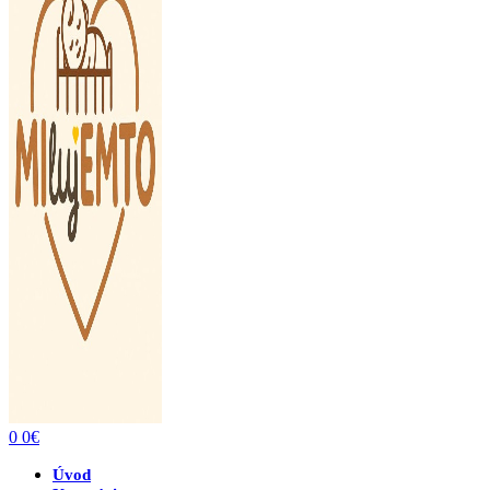
0
0
€
Úvod