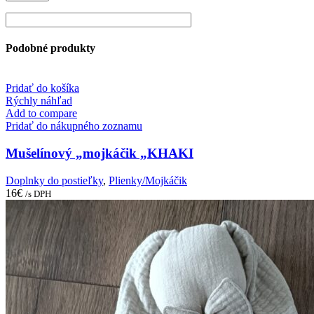
Podobné produkty
Pridať do košíka
Rýchly náhľad
Add to compare
Pridať do nákupného zoznamu
Mušelínový „mojkáčik „KHAKI
Doplnky do postieľky
,
Plienky/Mojkáčik
16
€
/s DPH