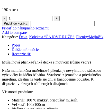
19
€
/s DPH
množstvo
Mušelínová
Pridať do košíka
plienka/
Pridať do nákupného zoznamu
ľahká
Add to compare
dečka
Kategórie:
Deka
,
Kolekcia “ČAJOVÉ RUŽE”
,
Plienky/Mojkáčik
“ČAJOVÉ
RUŽE”
Popis
Ďalšie informácie
Recenzie (0)
Mušelínová plienka/ľahká dečka s motívom (rôzne vzory)
Naša multifunkčná mušelínová plienka je nevyhnutnou súčasťou
výbavičky každého bábätka. Vyrobená z jemného a priedušného
mušelínu, ideálna na teplejšie dni aj každodenné použitie. K
dispozícii v rôznych nádherných dizajnoch .
Vlastnosti produktu:
Materiál: 100 % mäkký, priedušný mušelín
Veľkosť: 100x100cm
Ideálne ako prikrývka, plienka,