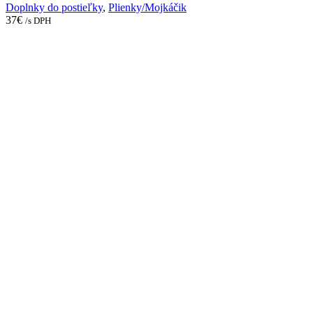
Doplnky do postieľky
,
Plienky/Mojkáčik
37
€
/s DPH