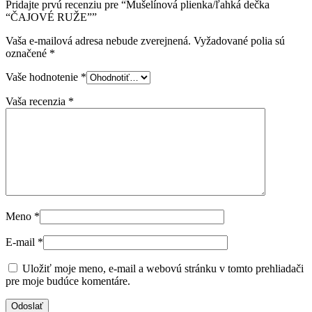
Pridajte prvú recenziu pre “Mušelínová plienka/ľahká dečka
“ČAJOVÉ RUŽE””
Vaša e-mailová adresa nebude zverejnená.
Vyžadované polia sú
označené
*
Vaše hodnotenie
*
Vaša recenzia
*
Meno
*
E-mail
*
Uložiť moje meno, e-mail a webovú stránku v tomto prehliadači
pre moje budúce komentáre.