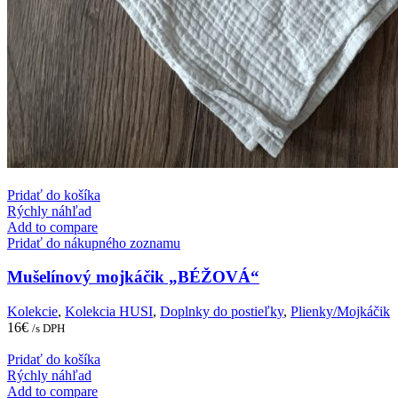
Pridať do košíka
Rýchly náhľad
Add to compare
Pridať do nákupného zoznamu
Mušelínový mojkáčik „BÉŽOVÁ“
Kolekcie
,
Kolekcia HUSI
,
Doplnky do postieľky
,
Plienky/Mojkáčik
16
€
/s DPH
Pridať do košíka
Rýchly náhľad
Add to compare