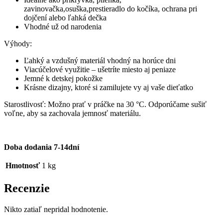
zavinovačka,osuška,prestieradlo do kočíka, ochrana pri
dojčení alebo ľahká dečka
Vhodné už od narodenia
Výhody:
Ľahký a vzdušný materiál vhodný na horúce dni
Viacúčelové využitie – ušetríte miesto aj peniaze
Jemné k detskej pokožke
Krásne dizajny, ktoré si zamilujete vy aj vaše dieťatko
Starostlivosť: Možno prať v práčke na 30 °C. Odporúčame sušiť
voľne, aby sa zachovala jemnosť materiálu.
Doba dodania 7-14dní
Hmotnosť
1 kg
Recenzie
Nikto zatiaľ nepridal hodnotenie.