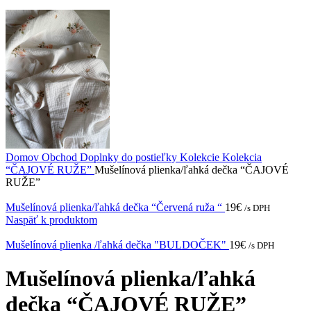
Domov
Obchod
Doplnky do postieľky
Kolekcie
Kolekcia
“ČAJOVÉ RUŽE”
Mušelínová plienka/ľahká dečka “ČAJOVÉ
RUŽE”
Mušelínová plienka/ľahká dečka “Červená ruža “
19
€
/s DPH
Naspäť k produktom
Mušelínová plienka /ľahká dečka "BULDOČEK"
19
€
/s DPH
Mušelínová plienka/ľahká
dečka “ČAJOVÉ RUŽE”