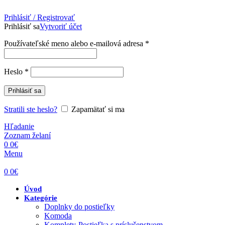
Prihlásiť / Registrovať
Prihlásiť sa
Vytvoriť účet
Povinné
Používateľské meno alebo e-mailová adresa
*
Povinné
Heslo
*
Prihlásiť sa
Stratili ste heslo?
Zapamätať si ma
Hľadanie
Zoznam želaní
0
0
€
Menu
0
0
€
Úvod
Kategórie
Doplnky do postieľky
Komoda
Komplety-Postieľka s príslušenstvom