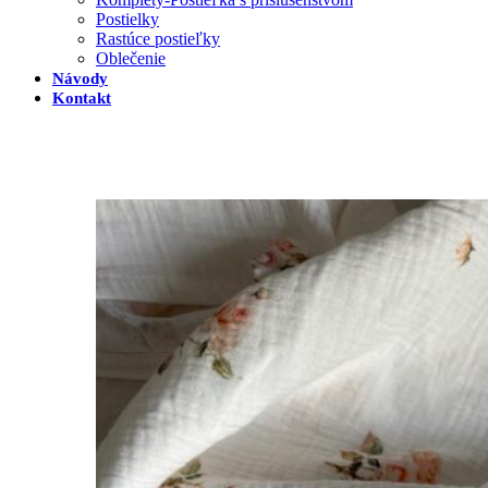
Postielky
Rastúce postieľky
Oblečenie
Návody
Kontakt