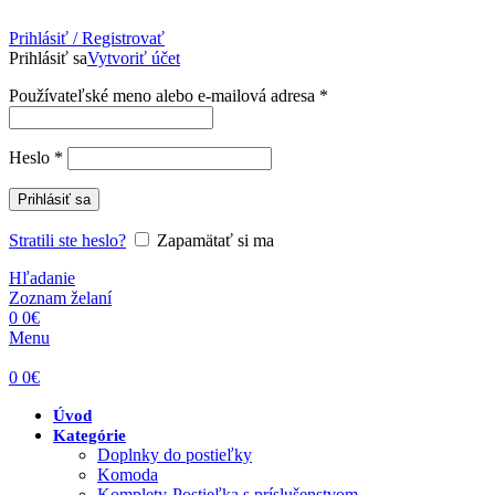
Prihlásiť / Registrovať
Prihlásiť sa
Vytvoriť účet
Povinné
Používateľské meno alebo e-mailová adresa
*
Povinné
Heslo
*
Prihlásiť sa
Stratili ste heslo?
Zapamätať si ma
Hľadanie
Zoznam želaní
0
0
€
Menu
0
0
€
Úvod
Kategórie
Doplnky do postieľky
Komoda
Komplety-Postieľka s príslušenstvom