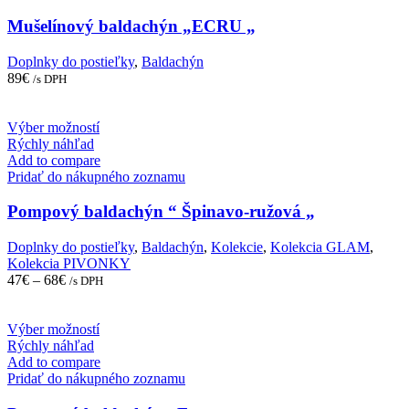
Mušelínový baldachýn „ECRU „
Doplnky do postieľky
,
Baldachýn
89
€
/s DPH
This
Výber možností
product
Rýchly náhľad
has
Add to compare
multiple
Pridať do nákupného zoznamu
variants.
The
Pompový baldachýn “ Špinavo-ružová „
options
may
Doplnky do postieľky
,
Baldachýn
,
Kolekcie
,
Kolekcia GLAM
,
be
Kolekcia PIVONKY
chosen
47
€
–
68
€
/s DPH
on
the
product
This
Výber možností
page
product
Rýchly náhľad
has
Add to compare
multiple
Pridať do nákupného zoznamu
variants.