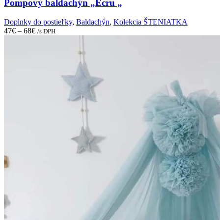
The
Pompový baldachýn „Ecru „
options
may
Doplnky do postieľky
,
Baldachýn
,
Kolekcia ŠTENIATKA
be
47
€
–
68
€
/s DPH
chosen
on
the
product
page