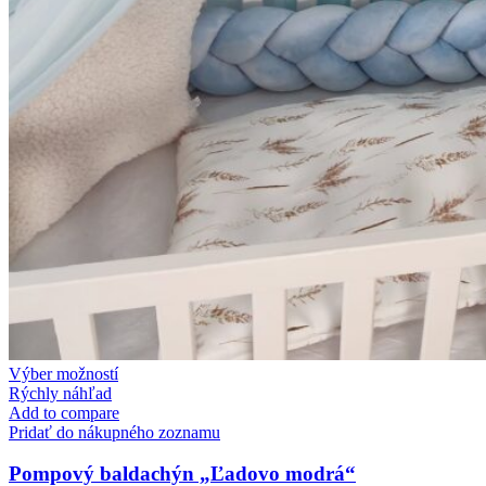
This
Výber možností
product
Rýchly náhľad
has
Add to compare
multiple
Pridať do nákupného zoznamu
variants.
The
Pompový baldachýn „Ľadovo modrá“