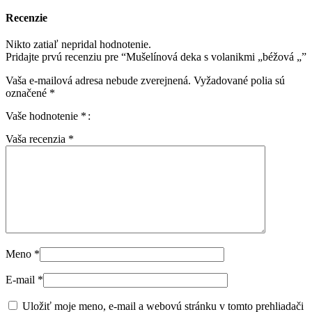
Recenzie
Nikto zatiaľ nepridal hodnotenie.
Pridajte prvú recenziu pre “Mušelínová deka s volanikmi „béžová „”
Vaša e-mailová adresa nebude zverejnená.
Vyžadované polia sú
označené
*
Vaše hodnotenie
*
Vaša recenzia
*
Meno
*
E-mail
*
Uložiť moje meno, e-mail a webovú stránku v tomto prehliadači