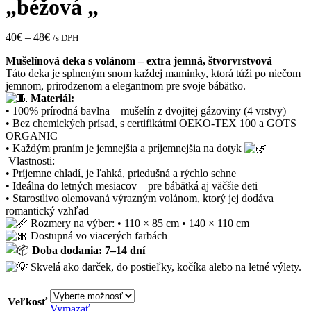
„béžová „
40
€
–
48
€
/s DPH
Mušelínová deka s volánom – extra jemná, štvorvrstvová
Táto deka je splneným snom každej maminky, ktorá túži po niečom
jemnom, prirodzenom a elegantnom pre svoje bábätko.
Materiál:
• 100% prírodná bavlna – mušelín z dvojitej gázoviny (4 vrstvy)
• Bez chemických prísad, s certifikátmi OEKO-TEX 100 a GOTS
ORGANIC
• Každým praním je jemnejšia a príjemnejšia na dotyk
Vlastnosti:
• Príjemne chladí, je ľahká, priedušná a rýchlo schne
• Ideálna do letných mesiacov – pre bábätká aj väčšie deti
• Starostlivo olemovaná výrazným volánom, ktorý jej dodáva
romantický vzhľad
Rozmery na výber: • 110 × 85 cm • 140 × 110 cm
Dostupná vo viacerých farbách
Doba dodania: 7–14 dní
Skvelá ako darček, do postieľky, kočíka alebo na letné výlety.
Veľkosť
Vymazať