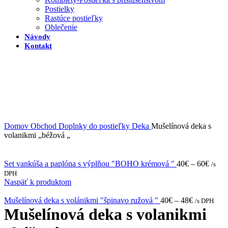
Postielky
Rastúce postieľky
Oblečenie
Návody
Kontakt
Domov
Obchod
Doplnky do postieľky
Deka
Mušelínová deka s
volanikmi „béžová „
Set vankúša a paplóna s výplňou "BOHO krémová "
40
€
–
60
€
/s
DPH
Naspäť k produktom
Mušelínová deka s volánikmi "špinavo ružová "
40
€
–
48
€
/s DPH
Mušelínová deka s volanikmi