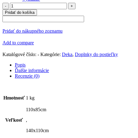
množstvo
Mušelínová
Pridať do košíka
deka
s
volanikmi
Pridať do nákupného zoznamu
"béžová
"
Add to compare
Katalógové číslo:
-
Kategórie:
Deka
,
Doplnky do postieľky
Popis
Ďalšie informácie
Recenzie (0)
Hmotnosť
1 kg
110x85cm
Veľkosť
,
140x110cm