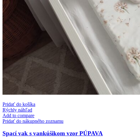
Pridať do košíka
Rýchly náhľad
Add to compare
Pridať do nákupného zoznamu
Spací vak s vankúšikom vzor PÚPAVA