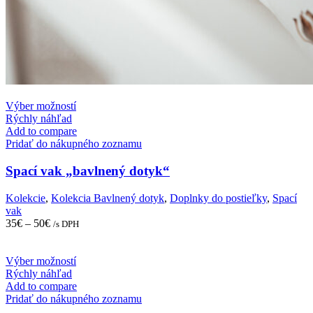
This
Výber možností
product
Rýchly náhľad
has
Add to compare
multiple
Pridať do nákupného zoznamu
variants.
The
Spací vak „bavlnený dotyk“
options
may
Kolekcie
,
Kolekcia Bavlnený dotyk
,
Doplnky do postieľky
,
Spací
be
vak
chosen
35
€
–
50
€
/s DPH
on
the
product
This
Výber možností
page
product
Rýchly náhľad
has
Add to compare
multiple
Pridať do nákupného zoznamu
variants.