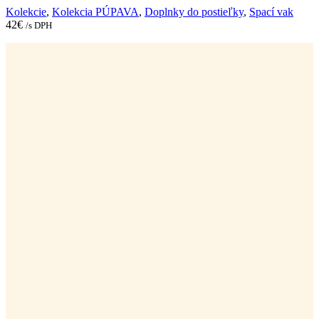
Kolekcie
,
Kolekcia PÚPAVA
,
Doplnky do postieľky
,
Spací vak
42
€
/s DPH