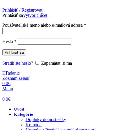
Prihlásiť / Registrovať
Prihlásiť sa
Vytvoriť účet
Povinné
Používateľské meno alebo e-mailová adresa
*
Povinné
Heslo
*
Prihlásiť sa
Stratili ste heslo?
Zapamätať si ma
Hľadanie
Zoznam želaní
0
0
€
Menu
0
0
€
Úvod
Kategórie
Doplnky do postieľky
Komoda
Komplety-Postieľka s príslušenstvom