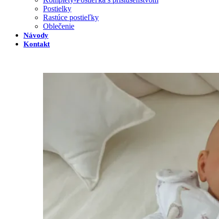
Postielky
Rastúce postieľky
Oblečenie
Návody
Kontakt