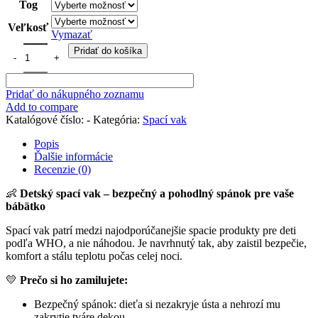
Tog
Veľkosť
Vymazať
množstvo Mušelínový spací vak "Húsky na bielom"
Pridať do košíka
Pridať do nákupného zoznamu
Add to compare
Katalógové číslo:
-
Kategória:
Spací vak
Popis
Ďalšie informácie
Recenzie (0)
👶
Detský spací vak – bezpečný a pohodlný spánok pre vaše
bábätko
Spací vak patrí medzi najodporúčanejšie spacie produkty pre deti
podľa WHO, a nie náhodou. Je navrhnutý tak, aby zaistil bezpečie,
komfort a stálu teplotu počas celej noci.
💛
Prečo si ho zamilujete:
Bezpečný spánok: dieťa si nezakryje ústa a nehrozí mu
zakrytie tváre dekou.