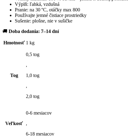
Výplň: ľahká, vzdušná
Pranie: na 30 °C, otáčky max 800
Používajte jemné čistiace prostriedky
Sušenie: plošne, nie v sušičke
🚚
Doba dodania: 7–14 dní
Hmotnosť
1 kg
0,5 tog
,
Tog
1,0 tog
,
2,0 tog
0-6 mesiacov
Veľkosť
,
6-18 mesiacov