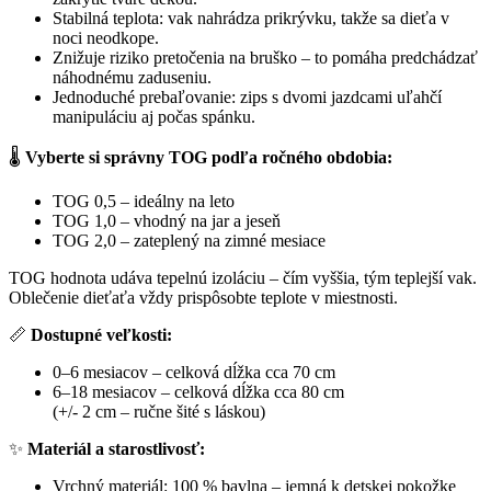
Stabilná teplota: vak nahrádza prikrývku, takže sa dieťa v
noci neodkope.
Znižuje riziko pretočenia na bruško – to pomáha predchádzať
náhodnému zaduseniu.
Jednoduché prebaľovanie: zips s dvomi jazdcami uľahčí
manipuláciu aj počas spánku.
🌡️
Vyberte si správny TOG podľa ročného obdobia:
TOG 0,5 – ideálny na leto
TOG 1,0 – vhodný na jar a jeseň
TOG 2,0 – zateplený na zimné mesiace
TOG hodnota udáva tepelnú izoláciu – čím vyššia, tým teplejší vak.
Oblečenie dieťaťa vždy prispôsobte teplote v miestnosti.
📏
Dostupné veľkosti:
0–6 mesiacov – celková dĺžka cca 70 cm
6–18 mesiacov – celková dĺžka cca 80 cm
(+/- 2 cm – ručne šité s láskou)
✨
Materiál a starostlivosť:
Vrchný materiál: 100 % bavlna – jemná k detskej pokožke