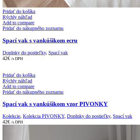
Pridať do košíka
Rýchly náhľad
Add to compare
Pridať do nákupného zoznamu
Spací vak s vankúšikom ecru
Doplnky do postieľky
,
Spací vak
42
€
/s DPH
Pridať do košíka
Rýchly náhľad
Add to compare
Pridať do nákupného zoznamu
Spací vak s vankúšikom vzor PIVONKY
Kolekcie
,
Kolekcia PIVONKY
,
Doplnky do postieľky
,
Spací vak
42
€
/s DPH