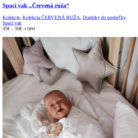
The
Spací vak „Červená ruža“
options
may
Kolekcie
,
Kolekcia ČERVENÁ RUŽA
,
Doplnky do postieľky
,
be
Spací vak
chosen
35
€
–
50
€
/s DPH
on
the
product
page