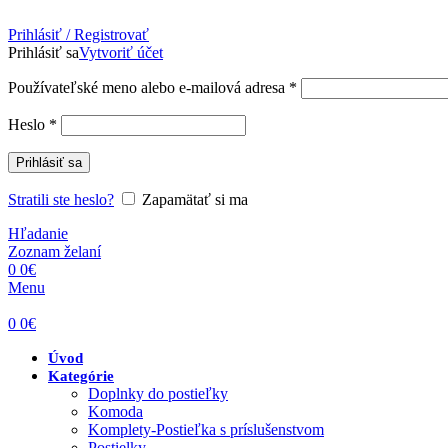
Prihlásiť / Registrovať
Prihlásiť sa
Vytvoriť účet
Povinné
Používateľské meno alebo e-mailová adresa
*
Povinné
Heslo
*
Prihlásiť sa
Stratili ste heslo?
Zapamätať si ma
Hľadanie
Zoznam želaní
0
0
€
Menu
0
0
€
Úvod
Kategórie
Doplnky do postieľky
Komoda
Komplety-Postieľka s príslušenstvom
Postielky