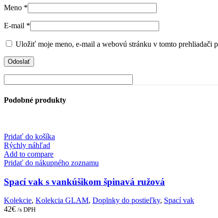
Meno
*
E-mail
*
Uložiť moje meno, e-mail a webovú stránku v tomto prehliadači 
Podobné produkty
Pridať do košíka
Rýchly náhľad
Add to compare
Pridať do nákupného zoznamu
Spací vak s vankúšikom špinavá ružová
Kolekcie
,
Kolekcia GLAM
,
Doplnky do postieľky
,
Spací vak
42
€
/s DPH