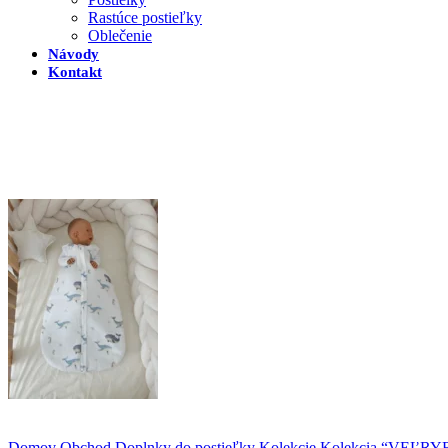
Rastúce postieľky
Oblečenie
Návody
Kontakt
Domov
Obchod
Doplnky do postieľky
Kolekcie
Kolekcia “VEĽR