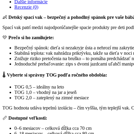
Ďalšie informácie
Recenzie (0)
👶
Detský spací vak – bezpečný a pohodlný spánok pre vaše báb
Spací vak patrí medzi najodporúčanejšie spacie produkty pre deti podľ
💛
Prečo si ho zamilujete:
Bezpečný spánok: dieťa si nezakryje ústa a nehrozí mu zakrytie
Stabilná teplota: vak nahrádza prikrývku, takže sa dieťa v noci
Znižuje riziko pretočenia na bruško – to pomáha predchádzať
Jednoduché prebaľovanie: zips s dvomi jazdcami uľahčí manipu
🌡️
Vyberte si správny TOG podľa ročného obdobia:
TOG 0,5 – ideálny na leto
TOG 1,0 – vhodný na jar a jeseň
TOG 2,0 – zateplený na zimné mesiace
TOG hodnota udáva tepelnú izoláciu – čím vyššia, tým teplejší vak. O
📏
Dostupné veľkosti:
0–6 mesiacov – celková dĺžka cca 70 cm
6–18 mesiacov – celková dĺžka cca 80 cm