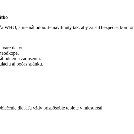
ätko
a WHO, a nie náhodou. Je navrhnutý tak, aby zaistil bezpečie, komfort a
 tváre dekou.
 neodkope.
 náhodnému zaduseniu.
láciu aj počas spánku.
blečenie dieťaťa vždy prispôsobte teplote v miestnosti.