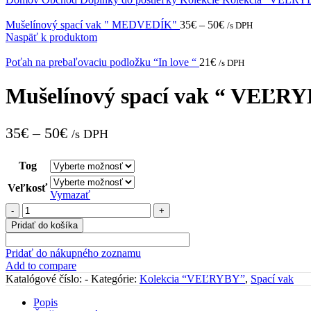
Mušelínový spací vak " MEDVEDÍK"
35
€
–
50
€
/s DPH
Naspäť k produktom
Poťah na prebaľovaciu podložku “In love “
21
€
/s DPH
Mušelínový spací vak “ VEĽR
35
€
–
50
€
/s DPH
Tog
Veľkosť
Vymazať
množstvo
Mušelínový
Pridať do košíka
spací
vak
Pridať do nákupného zoznamu
"
Add to compare
VEĽRYBY"
Katalógové číslo:
-
Kategórie:
Kolekcia “VEĽRYBY”
,
Spací vak
Popis