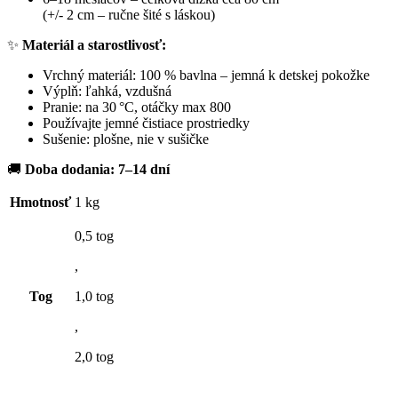
(+/- 2 cm – ručne šité s láskou)
✨
Materiál a starostlivosť:
Vrchný materiál: 100 % bavlna – jemná k detskej pokožke
Výplň: ľahká, vzdušná
Pranie: na 30 °C, otáčky max 800
Používajte jemné čistiace prostriedky
Sušenie: plošne, nie v sušičke
🚚
Doba dodania: 7–14 dní
Hmotnosť
1 kg
0,5 tog
,
Tog
1,0 tog
,
2,0 tog