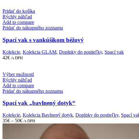
Pridať do košíka
Rýchly náhľad
Add to compare
Pridať do nákupného zoznamu
Spací vak s vankúšikom béžový
Kolekcie
,
Kolekcia GLAM
,
Doplnky do postieľky
,
Spací vak
42
€
/s DPH
This
Výber možností
product
Rýchly náhľad
has
Add to compare
multiple
Pridať do nákupného zoznamu
variants.
The
Spací vak „bavlnený dotyk“
options
may
Kolekcie
,
Kolekcia Bavlnený dotyk
,
Doplnky do postieľky
,
Spací va
be
35
€
–
50
€
/s DPH
chosen
on
the