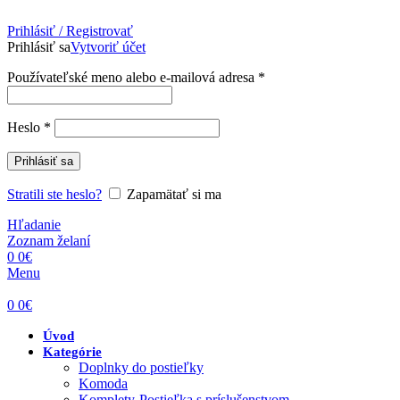
Prihlásiť / Registrovať
Prihlásiť sa
Vytvoriť účet
Povinné
Používateľské meno alebo e-mailová adresa
*
Povinné
Heslo
*
Prihlásiť sa
Stratili ste heslo?
Zapamätať si ma
Hľadanie
Zoznam želaní
0
0
€
Menu
0
0
€
Úvod
Kategórie
Doplnky do postieľky
Komoda
Komplety-Postieľka s príslušenstvom