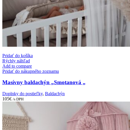
Pridať do košíka
Rýchly náhľad
Add to compare
Pridať do nákupného zoznamu
Masívny baldachýn „Smotanová „
Doplnky do postieľky
,
Baldachýn
105
€
/s DPH