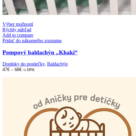
This
Výber možností
product
Rýchly náhľad
has
Add to compare
multiple
Pridať do nákupného zoznamu
variants.
The
Pompový baldachýn „Khaki“
options
may
Doplnky do postieľky
,
Baldachýn
be
47
€
–
68
€
/s DPH
chosen
on
the
product
page