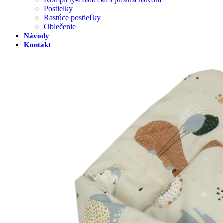
Postielky
Rastúce postieľky
Oblečenie
Návody
Kontakt