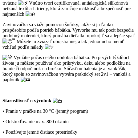
trvácne
Vnútro tvorí certifikovaná, antialergická silikónová
netkaná textília I. triedy, ktorá zaručuje mäkkosť a bezpečnosť pre
najmenších
Zavinovačka sa viaže pomocou šnúrky, takže si ju ľahko
prispôsobíte podľa potrieb bábätka. Vytvoríte mu tak pocit bezpečia
podobný maternici, ktorý pomáha dieťatku upokojiť sa a lepšie spať
Môžete ju zviazať obojstranne, a tak jednoducho meniť
vzhľad podľa nálady
Využitie počas celého obdobia bábätka: Po prvých týždňoch
života ju môžete používať ako prikrývku, deku alebo podložku na
hranie či odpočinok na brušku. Súčasťou balenia je aj vankúšik,
ktorý spolu so zavinovačkou vytvára praktický set 2v1 – vankúš a
paplónik
Starostlivosť o výrobok
• Pranie v práčke na 30 °C (jemný program)
• Odstreďovanie max. 800 ot./min
• Používajte jemné čistiace prostriedky