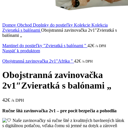
Domov
Obchod
Doplnky do postieľky
Kolekcie
Kolekcia
Zvieratká s balónami
Obojstranná zavinovačka 2v1″Zvieratká s
balónami „
Mantinel do postieľky "Zvieratká s balónami "
42
€
/s DPH
Naspäť k produktom
Obojstranná zavinovačka 2v1"Afrika "
42
€
/s DPH
Obojstranná zavinovačka
2v1″Zvieratká s balónami „
42
€
/s DPH
Ručne šitá zavinovačka 2v1 – pre pocit bezpečia a pohodlia
Naše zavinovačky sú ručne šité z kvalitných bavlnených látok
s digitálnou potlačou, vďaka čomu sú jemné na dotyk a zároveň