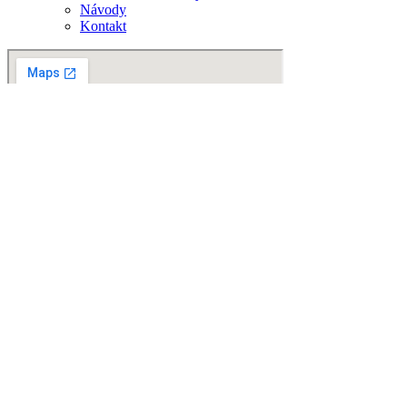
Návody
Kontakt
© 2025
Postieľkypredeti.sk
– Všetky práva vyhradené
Ochrana osobných údajov
Obchodné podmienky
Vyhľadávanie
Začnite písať názov článku, ktorý hľadáte.
Vyhľadávanie