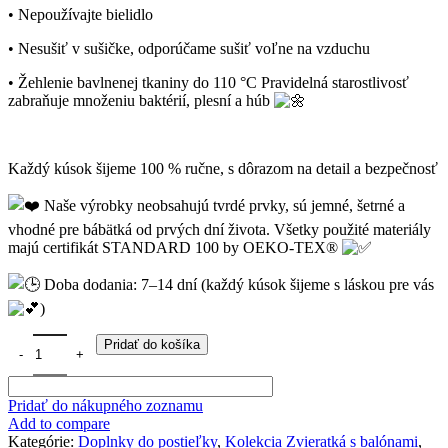
• Nepoužívajte bielidlo
• Nesušiť v sušičke, odporúčame sušiť voľne na vzduchu
• Žehlenie bavlnenej tkaniny do 110 °C Pravidelná starostlivosť
zabraňuje množeniu baktérií, plesní a húb
Každý kúsok šijeme 100 % ručne, s dôrazom na detail a bezpečnosť
Naše výrobky neobsahujú tvrdé prvky, sú jemné, šetrné a
vhodné pre bábätká od prvých dní života. Všetky použité materiály
majú certifikát STANDARD 100 by OEKO-TEX®
Doba dodania: 7–14 dní (každý kúsok šijeme s láskou pre vás
)
množstvo Obojstranná zavinovačka 2v1"Zvieratká s balónami "
Pridať do košíka
Pridať do nákupného zoznamu
Add to compare
Kategórie:
Doplnky do postieľky
,
Kolekcia Zvieratká s balónami
,