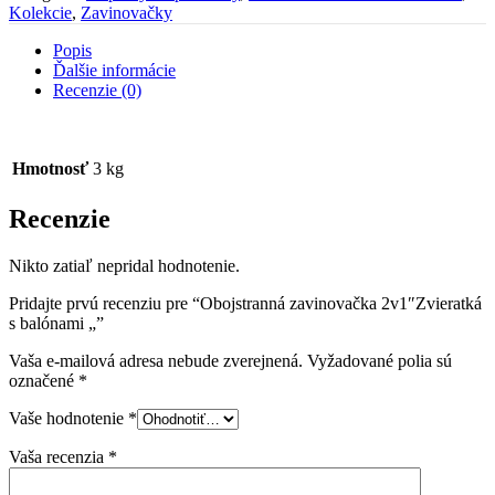
Kolekcie
,
Zavinovačky
Popis
Ďalšie informácie
Recenzie (0)
Hmotnosť
3 kg
Recenzie
Nikto zatiaľ nepridal hodnotenie.
Pridajte prvú recenziu pre “Obojstranná zavinovačka 2v1″Zvieratká
s balónami „”
Vaša e-mailová adresa nebude zverejnená.
Vyžadované polia sú
označené
*
Vaše hodnotenie
*
Vaša recenzia
*