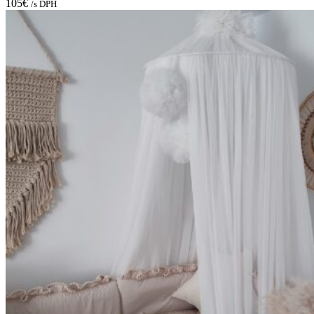
105
€
/s DPH