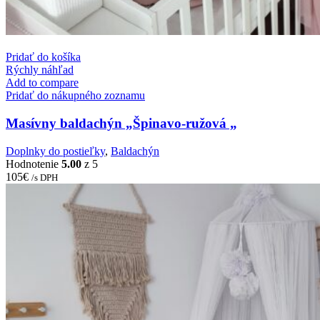
Pridať do košíka
Rýchly náhľad
Add to compare
Pridať do nákupného zoznamu
Masívny baldachýn „Špinavo-ružová „
Doplnky do postieľky
,
Baldachýn
Hodnotenie
5.00
z 5
105
€
/s DPH