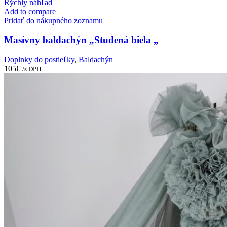
Rýchly náhľad
Add to compare
Pridať do nákupného zoznamu
Masívny baldachýn „Studená biela „
Doplnky do postieľky
,
Baldachýn
105
€
/s DPH