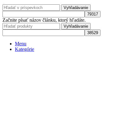
Vyhľadávanie
Začnite písať názov článku, ktorý hľadáte.
Vyhľadávanie
Menu
Kategórie
Set your categories menu in Header builder -> Mobile -> Mobile
menu element -> Show/Hide -> Choose menu
Úvod
Kategórie
Doplnky do postieľky
Komoda
Komplety-Postieľka s príslušenstvom
Postielky
Rastúce postieľky
Oblečenie
Návody
Kontakt
Zoznam želaní
Porovnať