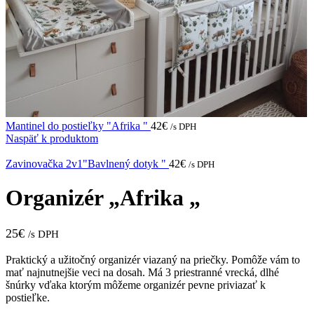
Mantinel do postieľky "Afrika "
42
€
/s DPH
Naspäť k produktom
Zavinovačka 2v1"Bavlnený dotyk "
42
€
/s DPH
Organizér „Afrika „
25
€
/s DPH
Praktický a užitočný organizér viazaný na priečky. Pomôže vám to
mať najnutnejšie veci na dosah. Má 3 priestranné vrecká, dlhé
šnúrky vďaka ktorým môžeme organizér pevne priviazať k
postieľke.