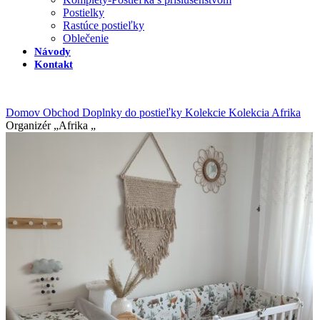
Postielky
Rastúce postieľky
Oblečenie
Návody
Kontakt
Domov
Obchod
Doplnky do postieľky
Kolekcie
Kolekcia Afrika
Organizér „Afrika „