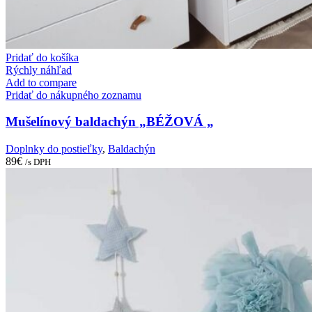
Pridať do košíka
Rýchly náhľad
Add to compare
Pridať do nákupného zoznamu
Mušelínový baldachýn „BÉŽOVÁ „
Doplnky do postieľky
,
Baldachýn
89
€
/s DPH