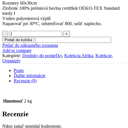
Rozmery 60x30cm
Zloženie 100% prémiová bavlna certifikát OEKO-TEX Standard
triedy I
Vnútro polyesterová výplň
Naparovať pri 30*C, odstreďovať 800, sušiť naplocho.
množstvo
Organizér
Pridať do košíka
"Afrika
Pridať do nákupného zoznamu
"
Add to compare
Kategórie:
Doplnky do postieľky
,
Kolekcia Afrika
,
Kolekcie
,
Organizér
Popis
Ďalšie informácie
Recenzie (0)
Hmotnosť
2 kg
Recenzie
Nikto zatiaľ nepridal hodnotenie.