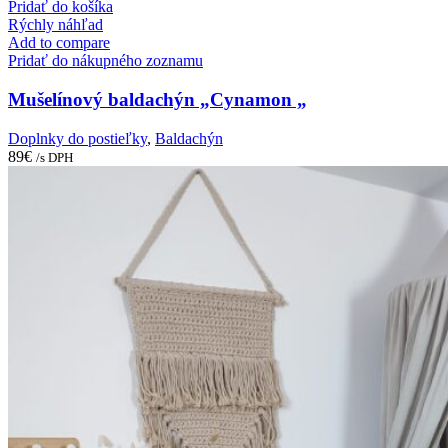
Pridať do košíka
Rýchly náhľad
Add to compare
Pridať do nákupného zoznamu
Mušelínový baldachýn „Cynamon „
Doplnky do postieľky
,
Baldachýn
89
€
/s DPH