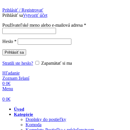
Prihlásiť / Registrovať
Prihlásiť sa
Vytvoriť účet
Povinné
Používateľské meno alebo e-mailová adresa
*
Povinné
Heslo
*
Prihlásiť sa
Stratili ste heslo?
Zapamätať si ma
Hľadanie
Zoznam želaní
0
0
€
Menu
0
0
€
Úvod
Kategórie
Doplnky do postieľky
Komoda
Komplety-Postieľka s príslušenstvom