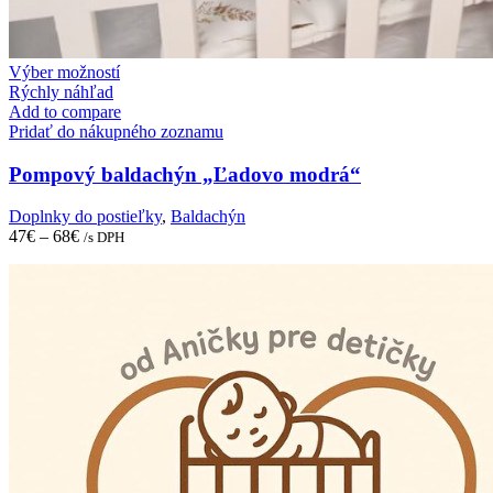
This
Výber možností
product
Rýchly náhľad
has
Add to compare
multiple
Pridať do nákupného zoznamu
variants.
The
Pompový baldachýn „Ľadovo modrá“
options
may
Doplnky do postieľky
,
Baldachýn
be
47
€
–
68
€
/s DPH
chosen
on
the
product
page