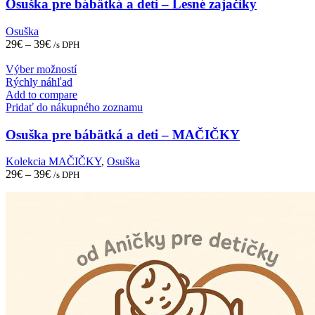
The
Osuška pre bábätká a deti – Lesné zajačiky
options
may
Osuška
be
29
€
–
39
€
/s DPH
chosen
on
This
Výber možností
the
product
Rýchly náhľad
product
has
Add to compare
page
multiple
Pridať do nákupného zoznamu
variants.
The
Osuška pre bábätká a deti – MAČIČKY
options
may
Kolekcia MAČIČKY
,
Osuška
be
29
€
–
39
€
/s DPH
chosen
on
the
product
page