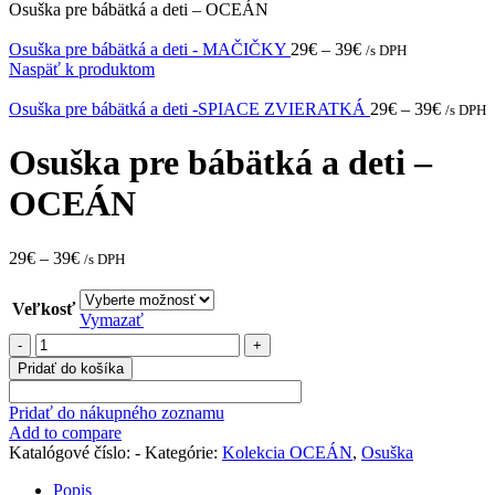
Osuška pre bábätká a deti – OCEÁN
Osuška pre bábätká a deti - MAČIČKY
29
€
–
39
€
/s DPH
Naspäť k produktom
Osuška pre bábätká a deti -SPIACE ZVIERATKÁ
29
€
–
39
€
/s DPH
Osuška pre bábätká a deti –
OCEÁN
29
€
–
39
€
/s DPH
Veľkosť
Vymazať
množstvo
Osuška
Pridať do košíka
pre
bábätká
Pridať do nákupného zoznamu
a
Add to compare
deti
Katalógové číslo:
-
Kategórie:
Kolekcia OCEÁN
,
Osuška
-
OCEÁN
Popis