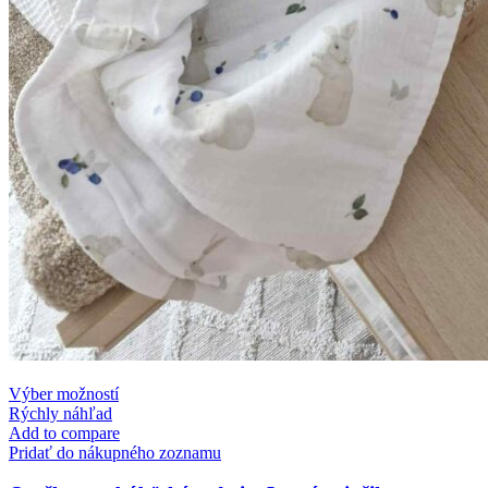
This
Výber možností
product
Rýchly náhľad
has
Add to compare
multiple
Pridať do nákupného zoznamu
variants.