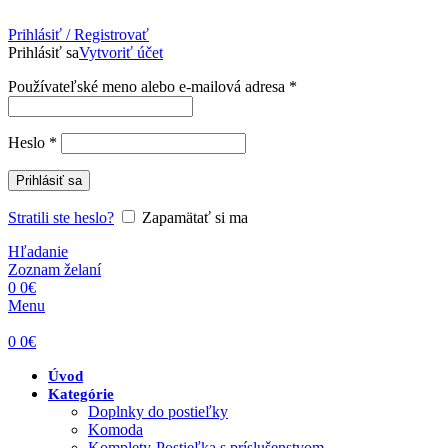
Prihlásiť / Registrovať
Prihlásiť sa
Vytvoriť účet
Povinné
Používateľské meno alebo e-mailová adresa
*
Povinné
Heslo
*
Prihlásiť sa
Stratili ste heslo?
Zapamätať si ma
Hľadanie
Zoznam želaní
0
0
€
Menu
0
0
€
Úvod
Kategórie
Doplnky do postieľky
Komoda
Komplety-Postieľka s príslušenstvom