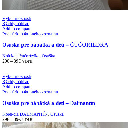
This
Výber možností
product
Rýchly náhľad
has
Add to compare
multiple
Pridať do nákupného zoznamu
variants.
The
Osuška pre bábätká a deti – ČUČORIEDKA
options
may
Kolekcia čučoriedka
,
Osuška
be
29
€
–
39
€
/s DPH
chosen
on
the
This
Výber možností
product
product
Rýchly náhľad
page
has
Add to compare
multiple
Pridať do nákupného zoznamu
variants.
The
Osuška pre bábätká a deti – Dalmantín
options
may
Kolekcia DALMANTÍN
,
Osuška
be
29
€
–
39
€
/s DPH
chosen
on