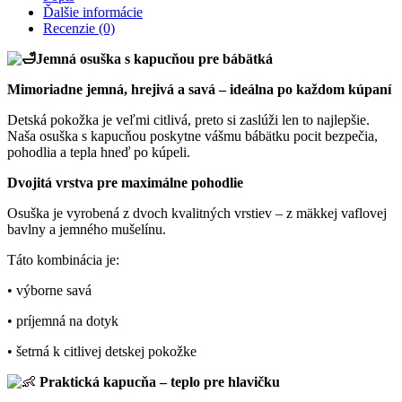
Ďalšie informácie
Recenzie (0)
Jemná osuška s kapucňou pre bábätká
Mimoriadne jemná, hrejivá a savá – ideálna po každom kúpaní
Detská pokožka je veľmi citlivá, preto si zaslúži len to najlepšie.
Naša osuška s kapucňou poskytne vášmu bábätku pocit bezpečia,
pohodlia a tepla hneď po kúpeli.
Dvojitá vrstva pre maximálne pohodlie
Osuška je vyrobená z dvoch kvalitných vrstiev – z mäkkej vaflovej
bavlny a jemného mušelínu.
Táto kombinácia je:
• výborne savá
• príjemná na dotyk
• šetrná k citlivej detskej pokožke
Praktická kapucňa – teplo pre hlavičku