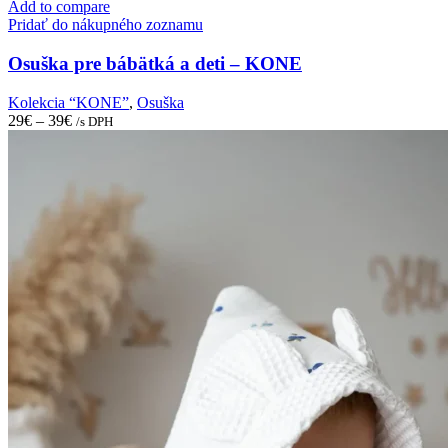
has
Add to compare
multiple
Pridať do nákupného zoznamu
variants.
The
Osuška pre bábätká a deti – KONE
options
may
Kolekcia “KONE”
,
Osuška
be
29
€
–
39
€
/s DPH
chosen
on
the
product
page