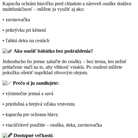
Kapucňa ochráni hlavičku pred chladom a zároveň osuške dodáva
multifunkčnosť – môžete ju využiť aj ako:
• zavinovačku
• prikrývku pri kŕmení
• ľahkú deku na cestách
Ako osušiť bábätko bez podráždenia?
Jednoducho ho jemne zabaľte do osušky – bez trenia, len nežné
pritlačenie stačí na to, aby vlhkosť vsiakla. Po osušení môžete
pokožku ošetriť napríklad olivovým olejom.
Prečo si ju zamilujete:
• výnimočne jemná a savá
• priedušná a hrejivá vďaka vrstveniu
• kapucňa pre ochranu hlavy
• viacúčelové použitie – osuška, deka, zavinovačka
Dostupné veľkosti: