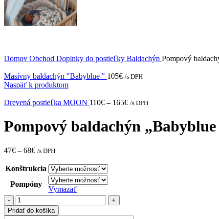
Domov
Obchod
Doplnky do postieľky
Baldachýn
Pompový baldach
Masívny baldachýn "Babyblue "
105
€
/s DPH
Naspäť k produktom
Drevená postieľka MOON
110
€
–
165
€
/s DPH
Pompový baldachýn „Babyblue
47
€
–
68
€
/s DPH
Konštrukcia
Pompóny
Vymazať
množstvo
Pompový
Pridať do košíka
baldachýn