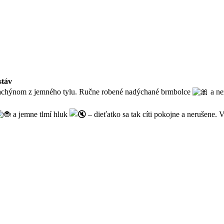
stáv
achýnom z jemného tylu. Ručne robené nadýchané brmbolce
a ne
a jemne tlmí hluk
– dieťatko sa tak cíti pokojne a nerušene.