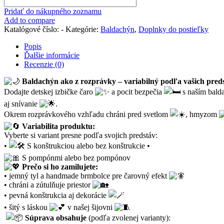
"Babyblue
Pridať do nákupného zoznamu
"
Add to compare
Katalógové číslo:
-
Kategórie:
Baldachýn
,
Doplnky do postieľky
Popis
Ďalšie informácie
Recenzie (0)
Baldachýn ako z rozprávky – variabilný podľa vašich pred
Dodajte detskej izbičke čaro
a pocit bezpečia
s naším bald
aj snívanie
.
Okrem rozprávkového vzhľadu chráni pred svetlom
, hmyzom
Variabilita produktu:
Vyberte si variant presne podľa svojich predstáv:
•
S konštrukciou alebo bez konštrukcie •
S pompónmi alebo bez pompónov
Prečo si ho zamilujete:
• jemný tyl a handmade brmbolce pre čarovný efekt
• chráni a zútulňuje priestor
• pevná konštrukcia aj dekorácie
• šitý s láskou
v našej šijovni
Súprava obsahuje
(podľa zvolenej varianty):