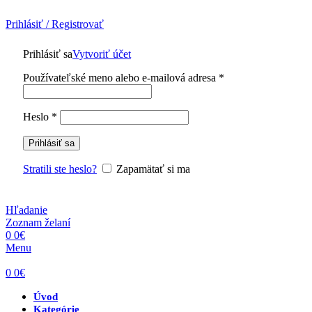
Prihlásiť / Registrovať
Prihlásiť sa
Vytvoriť účet
Povinné
Používateľské meno alebo e-mailová adresa
*
Povinné
Heslo
*
Prihlásiť sa
Stratili ste heslo?
Zapamätať si ma
Hľadanie
Zoznam želaní
0
0
€
Menu
0
0
€
Úvod
Kategórie