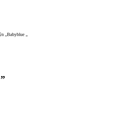
ýn „Babyblue „
 „