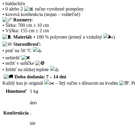
• baldachýn
• 0 alebo 2
ručne vyrobené pompóny
• kovová konštrukcia (stojan – voliteľné)
Rozmery
:
• Šírka: 700 cm ± 10 cm
• Výška: 155 cm ± 2 cm
Materiál: •
100 % polyester (jemný a vzdušný
)
Starostlivosť:
• prať na 50 °C
• nebieliť
• nežiť v sušičke
• žehliť na nízkej teplote
Doba dodania: 7 – 14 dní
Každý kus je originál
– šitý ručne s dôrazom na kvalitu
. P
Hmotnosť
1 kg
áno
Konštrukcia
,
nie