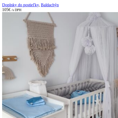
Doplnky do postieľky
,
Baldachýn
105
€
/s DPH