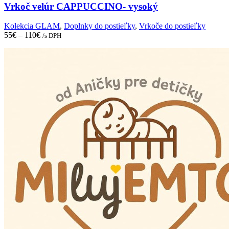
The
Vrkoč velúr CAPPUCCINO- vysoký
options
may
Kolekcia GLAM
,
Doplnky do postieľky
,
Vrkoče do postieľky
be
55
€
–
110
€
/s DPH
chosen
on
the
product
page