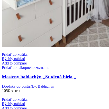
Pridať do košíka
Rýchly náhľad
Add to compare
Pridať do nákupného zoznamu
Masívny baldachýn „Studená biela „
Doplnky do postieľky
,
Baldachýn
105
€
/s DPH
Pridať do košíka
Rýchly náhľad
Add to compare