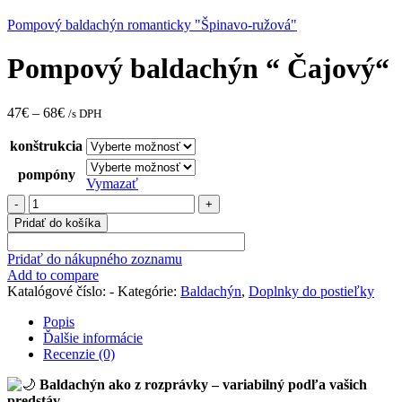
Pompový baldachýn romanticky "Špinavo-ružová"
Pompový baldachýn “ Čajový“
47
€
–
68
€
/s DPH
konštrukcia
pompóny
Vymazať
množstvo
Pompový
Pridať do košíka
baldachýn
"
Pridať do nákupného zoznamu
Čajový"
Add to compare
Katalógové číslo:
-
Kategórie:
Baldachýn
,
Doplnky do postieľky
Popis
Ďalšie informácie
Recenzie (0)
Baldachýn ako z rozprávky – variabilný podľa vašich
predstáv