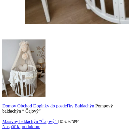
Domov
Obchod
Doplnky do postieľky
Baldachýn
Pompový
baldachýn “ Čajový“
Masívny baldachýn "Čajový"
105
€
/s DPH
Naspäť k produktom