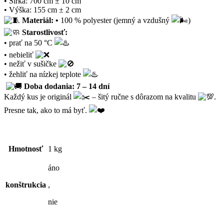
• Šírka: 700 cm ± 10 cm
• Výška: 155 cm ± 2 cm
Materiál: •
100 % polyester (jemný a vzdušný
)
Starostlivosť:
• prať na 50 °C
• nebieliť
• nežiť v sušičke
• žehliť na nízkej teplote
Doba dodania: 7 – 14 dní
Každý kus je originál
– šitý ručne s dôrazom na kvalitu
.
Presne tak, ako to má byť.
Hmotnosť
1 kg
áno
konštrukcia
,
nie