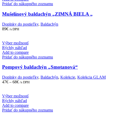
Pridať do nákupného zoznamu
Mušelínový baldachýn „ZIMNÁ BIELA „
Doplnky do postieľky
,
Baldachýn
89
€
/s DPH
This
Výber možností
product
Rýchly náhľad
has
Add to compare
multiple
Pridať do nákupného zoznamu
variants.
The
Pompový baldachýn „Smotanová“
options
may
Doplnky do postieľky
,
Baldachýn
,
Kolekcie
,
Kolekcia GLAM
be
47
€
–
68
€
/s DPH
chosen
on
the
This
Výber možností
product
product
Rýchly náhľad
page
has
Add to compare
multiple
Pridať do nákupného zoznamu
variants.