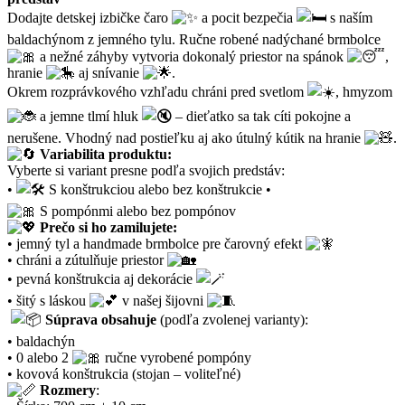
Dodajte detskej izbičke čaro
a pocit bezpečia
s naším
baldachýnom z jemného tylu. Ručne robené nadýchané brmbolce
a nežné záhyby vytvoria dokonalý priestor na spánok
,
hranie
aj snívanie
.
Okrem rozprávkového vzhľadu chráni pred svetlom
, hmyzom
a jemne tlmí hluk
– dieťatko sa tak cíti pokojne a
nerušene. Vhodný nad postieľku aj ako útulný kútik na hranie
.
Variabilita produktu:
Vyberte si variant presne podľa svojich predstáv:
•
S konštrukciou alebo bez konštrukcie •
S pompónmi alebo bez pompónov
Prečo si ho zamilujete:
• jemný tyl a handmade brmbolce pre čarovný efekt
• chráni a zútulňuje priestor
• pevná konštrukcia aj dekorácie
• šitý s láskou
v našej šijovni
Súprava obsahuje
(podľa zvolenej varianty):
• baldachýn
• 0 alebo 2
ručne vyrobené pompóny
• kovová konštrukcia (stojan – voliteľné)
Rozmery
: