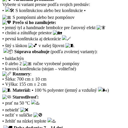
Vyberte si variant presne podľa svojich predstáv:
•
S konštrukciou alebo bez konštrukcie •
S pompónmi alebo bez pompónov
Prečo si ho zamilujete:
• jemný tyl a handmade brmbolce pre čarovný efekt
• chráni a zútulňuje priestor
• pevná konštrukcia aj dekorácie
• šitý s láskou
v našej šijovni
Súprava obsahuje
(podľa zvolenej varianty):
• baldachýn
• 0 alebo 2
ručne vyrobené pompóny
• kovová konštrukcia (stojan – voliteľné)
Rozmery
:
• Šírka: 700 cm ± 10 cm
• Výška: 155 cm ± 2 cm
Materiál: •
100 % polyester (jemný a vzdušný
)
Starostlivosť:
• prať na 50 °C
• nebieliť
• nežiť v sušičke
• žehliť na nízkej teplote
Doba dodania: 7 – 14 dní