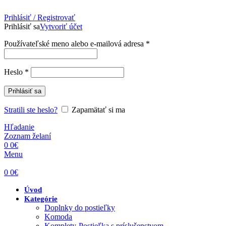
Prihlásiť / Registrovať
Prihlásiť sa
Vytvoriť účet
Povinné
Používateľské meno alebo e-mailová adresa
*
Povinné
Heslo
*
Prihlásiť sa
Stratili ste heslo?
Zapamätať si ma
Hľadanie
Zoznam želaní
0
0
€
Menu
0
0
€
Úvod
Kategórie
Doplnky do postieľky
Komoda
Komplety-Postieľka s príslušenstvom