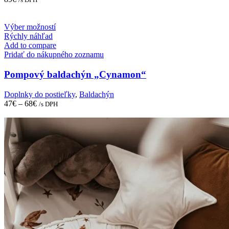
This
Výber možností
product
Rýchly náhľad
has
Add to compare
multiple
Pridať do nákupného zoznamu
variants.
The
Pompový baldachýn „Cynamon“
options
may
Doplnky do postieľky
,
Baldachýn
be
47
€
–
68
€
/s DPH
chosen
on
the
product
page