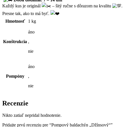
Každý kus je originál
– šitý ručne s dôrazom na kvalitu
.
Presne tak, ako to má byť.
Hmotnosť
1 kg
áno
Konštrukcia
,
nie
áno
Pompóny
,
nie
Recenzie
Nikto zatiaľ nepridal hodnotenie.
Pridajte prvú recenziu pre “Pompový baldachýn „Džínsový“”