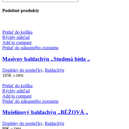
Podobné produkty
Pridať do košíka
Rýchly náhľad
Add to compare
Pridať do nákupného zoznamu
Masívny baldachýn „Studená biela „
Doplnky do postieľky
,
Baldachýn
105
€
/s DPH
Pridať do košíka
Rýchly náhľad
Add to compare
Pridať do nákupného zoznamu
Mušelínový baldachýn „BÉŽOVÁ „
Doplnky do postieľky
,
Baldachýn
89
€
/s DPH