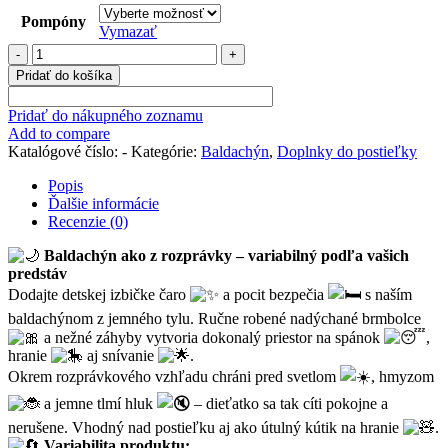
Pompóny
Vymazať
množstvo
Pompový
Pridať do košíka
baldachýn
"Džínsový"
Pridať do nákupného zoznamu
Add to compare
Katalógové číslo:
-
Kategórie:
Baldachýn
,
Doplnky do postieľky
Popis
Ďalšie informácie
Recenzie (0)
Baldachýn ako z rozprávky – variabilný podľa vašich
predstáv
Dodajte detskej izbičke čaro
a pocit bezpečia
s naším
baldachýnom z jemného tylu. Ručne robené nadýchané brmbolce
a nežné záhyby vytvoria dokonalý priestor na spánok
,
hranie
aj snívanie
.
Okrem rozprávkového vzhľadu chráni pred svetlom
, hmyzom
a jemne tlmí hluk
– dieťatko sa tak cíti pokojne a
nerušene. Vhodný nad postieľku aj ako útulný kútik na hranie
.
Variabilita produktu: