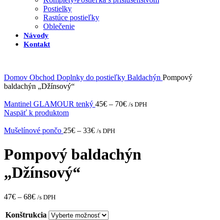
Postielky
Rastúce postieľky
Oblečenie
Návody
Kontakt
Domov
Obchod
Doplnky do postieľky
Baldachýn
Pompový
baldachýn „Džínsový“
Mantinel GLAMOUR tenký
45
€
–
70
€
/s DPH
Naspäť k produktom
Mušelínové pončo
25
€
–
33
€
/s DPH
Pompový baldachýn
„Džínsový“
47
€
–
68
€
/s DPH
Konštrukcia