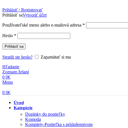
Prihlásiť / Registrovať
Prihlásiť sa
Vytvoriť účet
Povinné
Používateľské meno alebo e-mailová adresa
*
Povinné
Heslo
*
Prihlásiť sa
Stratili ste heslo?
Zapamätať si ma
Hľadanie
Zoznam želaní
0
0
€
Menu
0
0
€
Úvod
Kategórie
Doplnky do postieľky
Komoda
Komplety-Postieľka s príslušenstvom