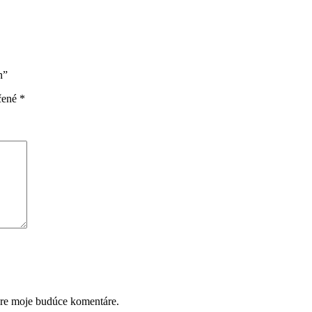
n”
čené
*
pre moje budúce komentáre.