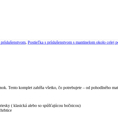
 príslušenstvom
,
Postieľka s príslušenstvom s mantinelom okolo celej p
ánok. Tento komplet zahŕňa všetko, čo potrebujete – od pohodlného ma
riesky ( klasická alebo so spúšťajúcou bočnicou)
hrbtice