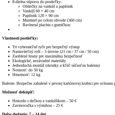
8-dielna súprava do postieľky:
Obliečky na vankúš a paplónik
Vankúš 60 × 40 cm
Paplónik 120 × 90 cm
Mantinel po celom obvode (360 cm)
Bavlnená plachta s gumičkou
Vlastnosti postieľky:
Tri vyberateľné tyče pre bezpečný výstup
Nastaviteľný rošt – 3 úrovne (21 cm / 37 cm / 50 cm)
Zaoblené hrany pre maximálnu bezpečnosť
Ekologické, nezávadné materiály
Jednoduchá montáž (skrutky a kľúč súčasťou balenia)
Nosnosť: do 50 kg
Hmotnosť: 12 kg
Balenie: Bezpečne zabalené v pevnej kartónovej krabici pre ochranu 
Možnosť dokúpiť:
Hniezdo s dečkou a vankúšikom – 50 €
Zavinovačka s výstuhou – 25 €
Doba dodania: 7 – 14 dní