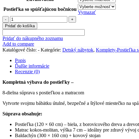
Postieľka so spúšťajúcou bočnicou
Vymazať
množstvo
Postieľka
Pridať do košíka
s
kompletom
Pridať do nákupného zoznamu
KRÉMOVÁ
Add to compare
volán
Katalógové číslo:
-
Kategórie:
Detský nábytok
,
Komplety-Postieľka s
Popis
Ďalšie informácie
Recenzie (0)
Kompletná výbava do postieľky –
8-dielna súprava s postieľkou a matracom
Vytvorte svojmu bábätku útulné, bezpečné a štýlové miestečko na sp
Súprava obsahuje:
Postieľka (120 × 60 cm) – biela, z borovicového dreva a drevot
Matrac kokos-molitan, výška 7 cm – ideálny pre zdravý vývoj c
Baldachýn (300 × 160 cm) + kovový stojan