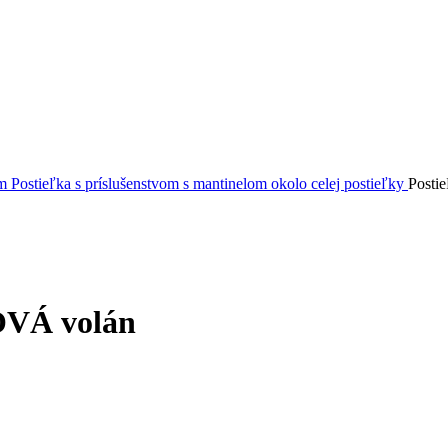
om
Postieľka s príslušenstvom s mantinelom okolo celej postieľky
Posti
OVÁ volán