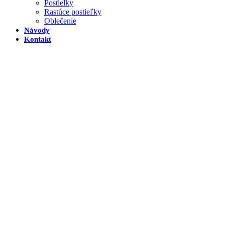
Postielky
Rastúce postieľky
Oblečenie
Návody
Kontakt