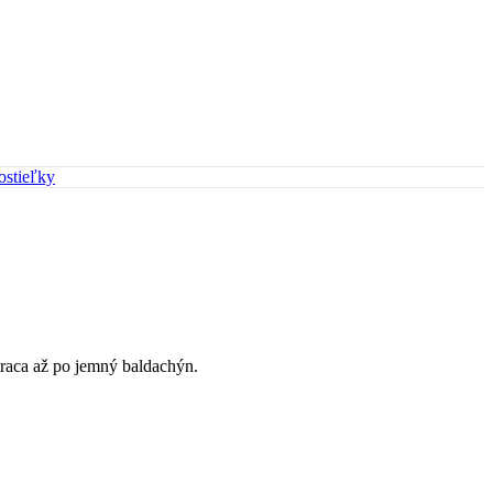
ostieľky
traca až po jemný baldachýn.