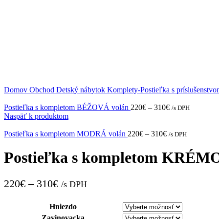
Domov
Obchod
Detský nábytok
Komplety-Postieľka s príslušenstv
Postieľka s kompletom BÉŽOVÁ volán
220
€
–
310
€
/s DPH
Naspäť k produktom
Postieľka s kompletom MODRÁ volán
220
€
–
310
€
/s DPH
Postieľka s kompletom KRÉM
220
€
–
310
€
/s DPH
Hniezdo
Zavinovacka