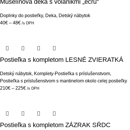
Mušelínová deka s volánikmi „ecru“
Doplnky do postieľky
,
Deka
,
Detský nábytok
40
€
–
48
€
/s DPH
Postieľka s kompletom LESNÉ ZVIERATKÁ
Detský nábytok
,
Komplety-Postieľka s príslušenstvom
,
Postieľka s príslušenstvom s mantinelom okolo celej postieľky
210
€
–
225
€
/s DPH
Postieľka s kompletom ZÁZRAK SŔDC