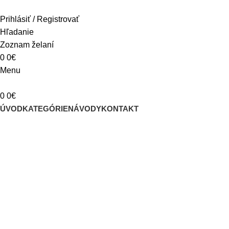
Prihlásiť / Registrovať
Hľadanie
Zoznam želaní
0
0
€
Menu
0
0
€
ÚVOD
KATEGÓRIE
NÁVODY
KONTAKT