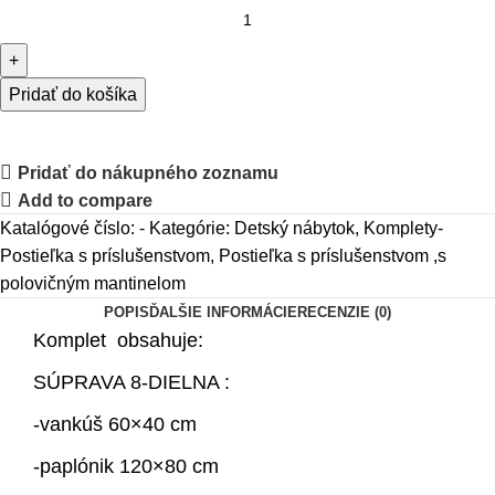
Pridať do košíka
Pridať do nákupného zoznamu
Add to compare
Katalógové číslo:
-
Kategórie:
Detský nábytok
,
Komplety-
Postieľka s príslušenstvom
,
Postieľka s príslušenstvom ,s
polovičným mantinelom
POPIS
ĎALŠIE INFORMÁCIE
RECENZIE (0)
Komplet obsahuje:
SÚPRAVA 8-DIELNA :
-vankúš 60×40 cm
-paplónik 120×80 cm