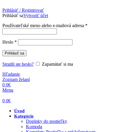
Prihlásiť / Registrovať
Prihlásiť sa
Vytvoriť účet
Povinné
Používateľské meno alebo e-mailová adresa
*
Povinné
Heslo
*
Prihlásiť sa
Stratili ste heslo?
Zapamätať si ma
Hľadanie
Zoznam želaní
0
0
€
Menu
0
0
€
Úvod
Kategórie
Doplnky do postieľky
Komoda
Komplety-Postieľka s príslušenstvom