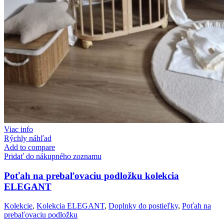
Viac info
Rýchly náhľad
Add to compare
Pridať do nákupného zoznamu
Poťah na prebaľovaciu podložku kolekcia
ELEGANT
Kolekcie
,
Kolekcia ELEGANT
,
Doplnky do postieľky
,
Poťah na
prebaľovaciu podložku