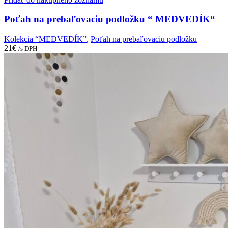
Poťah na prebaľovaciu podložku “ MEDVEDÍK“
Kolekcia “MEDVEDÍK”
,
Poťah na prebaľovaciu podložku
21
€
/s DPH