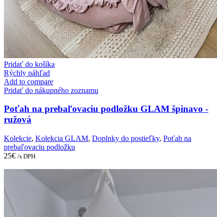
Pridať do košíka
Rýchly náhľad
Add to compare
Pridať do nákupného zoznamu
Poťah na prebaľovaciu podložku GLAM špinavo -
ružová
Kolekcie
,
Kolekcia GLAM
,
Doplnky do postieľky
,
Poťah na
prebaľovaciu podložku
25
€
/s DPH