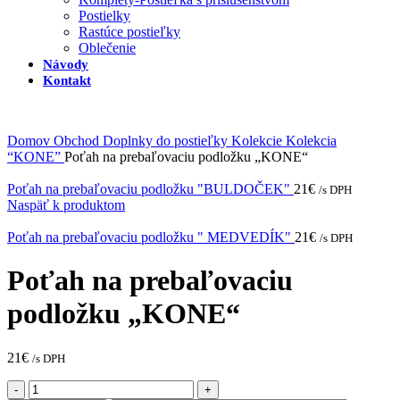
Postielky
Rastúce postieľky
Oblečenie
Návody
Kontakt
Domov
Obchod
Doplnky do postieľky
Kolekcie
Kolekcia
“KONE”
Poťah na prebaľovaciu podložku „KONE“
Poťah na prebaľovaciu podložku "BULDOČEK"
21
€
/s DPH
Naspäť k produktom
Poťah na prebaľovaciu podložku " MEDVEDÍK"
21
€
/s DPH
Poťah na prebaľovaciu
podložku „KONE“
21
€
/s DPH
množstvo