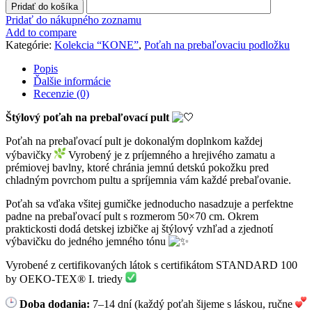
Poťah
Pridať do košíka
na
Pridať do nákupného zoznamu
prebaľovaciu
Add to compare
podložku
Kategórie:
Kolekcia “KONE”
,
Poťah na prebaľovaciu podložku
"KONE"
Popis
Ďalšie informácie
Recenzie (0)
Štýlový poťah na prebaľovací pult
Poťah na prebaľovací pult je dokonalým doplnkom každej
výbavičky
Vyrobený je z príjemného a hrejivého zamatu a
prémiovej bavlny, ktoré chránia jemnú detskú pokožku pred
chladným povrchom pultu a spríjemnia vám každé prebaľovanie.
Poťah sa vďaka všitej gumičke jednoducho nasadzuje a perfektne
padne na prebaľovací pult s rozmerom 50×70 cm. Okrem
praktickosti dodá detskej izbičke aj štýlový vzhľad a zjednotí
výbavičku do jedného jemného tónu
Vyrobené z certifikovaných látok s certifikátom STANDARD 100
by OEKO-TEX® I. triedy
Doba dodania:
7–14 dní (každý poťah šijeme s láskou, ručne