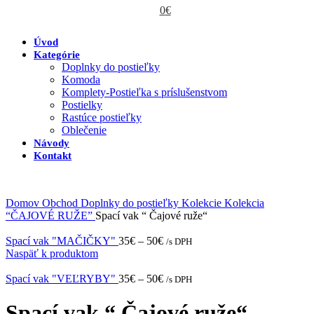
0
€
Úvod
Kategórie
Doplnky do postieľky
Komoda
Komplety-Postieľka s príslušenstvom
Postielky
Rastúce postieľky
Oblečenie
Návody
Kontakt
Domov
Obchod
Doplnky do postieľky
Kolekcie
Kolekcia
“ČAJOVÉ RUŽE”
Spací vak “ Čajové ruže“
Spací vak "MAČIČKY"
35
€
–
50
€
/s DPH
Naspäť k produktom
Spací vak "VEĽRYBY"
35
€
–
50
€
/s DPH
Spací vak “ Čajové ruže“