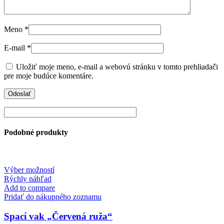
Meno
*
E-mail
*
Uložiť moje meno, e-mail a webovú stránku v tomto prehliadači
pre moje budúce komentáre.
Podobné produkty
This
Výber možností
product
Rýchly náhľad
has
Add to compare
multiple
Pridať do nákupného zoznamu
variants.
The
Spací vak „Červená ruža“
options