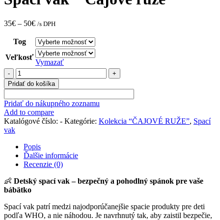
35
€
–
50
€
/s DPH
Tog
Veľkosť
Vymazať
množstvo
Spací
Pridať do košíka
vak
"
Pridať do nákupného zoznamu
Čajové
Add to compare
ruže"
Katalógové číslo:
-
Kategórie:
Kolekcia “ČAJOVÉ RUŽE”
,
Spací
vak
Popis
Ďalšie informácie
Recenzie (0)
👶
Detský spací vak – bezpečný a pohodlný spánok pre vaše
bábätko
Spací vak patrí medzi najodporúčanejšie spacie produkty pre deti
podľa WHO, a nie náhodou. Je navrhnutý tak, aby zaistil bezpečie,