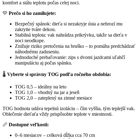
komfort a stálu teplotu počas celej noci.
💛
Prečo si ho zamilujete:
Bezpečný spánok: dieťa si nezakryje ústa a nehrozí mu
zakrytie tváre dekou.
Stabilná teplota: vak nahrádza prikrývku, takže sa dieťa v
noci neodkope.
Znižuje riziko pretočenia na bruško – to pomáha predchádzať
náhodnému zaduseniu.
Jednoduché prebaľovanie: zips s dvomi jazdcami uľahčí
manipuláciu aj počas spánku.
🌡️
Vyberte si správny TOG podľa ročného obdobia:
TOG 0,5 – ideálny na leto
TOG 1,0 – vhodný na jar a jeseň
TOG 2,0 – zateplený na zimné mesiace
TOG hodnota udáva tepelnú izoláciu – čím vyššia, tým teplejší vak.
Oblečenie dieťaťa vždy prispôsobte teplote v miestnosti.
📏
Dostupné veľkosti:
0–6 mesiacov – celková dĺžka cca 70 cm