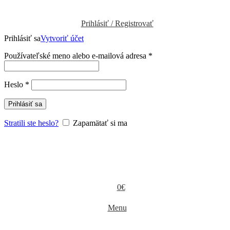
Prihlásiť / Registrovať
Prihlásiť sa
Vytvoriť účet
Povinné
Používateľské meno alebo e-mailová adresa
*
Povinné
Heslo
*
Prihlásiť sa
Stratili ste heslo?
Zapamätať si ma
0
€
Menu