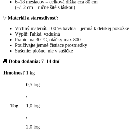
6–18 mesiacov – celková dĺžka cca 80 cm
(+/- 2 cm – ručne šité s láskou)
✨
Materiál a starostlivosť:
Vrchný materiál: 100 % bavlna – jemná k detskej pokožke
Výplň: ľahká, vzdušná
Pranie: na 30 °C, otáčky max 800
Používajte jemné čistiace prostriedky
Sušenie: plošne, nie v sušičke
🚚
Doba dodania: 7–14 dní
Hmotnosť
1 kg
0,5 tog
,
Tog
1,0 tog
,
2,0 tog