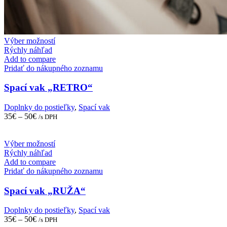
This
Výber možností
product
Rýchly náhľad
has
Add to compare
multiple
Pridať do nákupného zoznamu
variants.
The
Spací vak „RETRO“
options
may
Doplnky do postieľky
,
Spací vak
be
35
€
–
50
€
/s DPH
chosen
on
the
This
Výber možností
product
product
Rýchly náhľad
page
has
Add to compare
multiple
Pridať do nákupného zoznamu
variants.
The
Spací vak „RUŽA“
options
may
Doplnky do postieľky
,
Spací vak
be
35
€
–
50
€
/s DPH
chosen