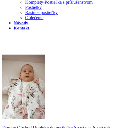
Komplety-Postieľka s príslušenstvom
Postielky
Rastúce postieľky
Oblečenie
Návody
Kontakt
Domov
Obchod
Doplnky do postieľky
Spací vak
Spací vak