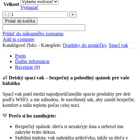
Velkost
Vymazať
množstvo
Spací
Pridať do košíka
vak
"MAGNÓLIA"
Pridať do nákupného zoznamu
Add to compare
Katalógové číslo:
-
Kategórie:
Doplnky do postieľky
,
Spací vak
Popis
Ďalšie informácie
Recenzie (0)
👶
Detský spací vak – bezpečný a pohodlný spánok pre vaše
bábätko
Spací vak patrí medzi najodporúčanejšie spacie produkty pre deti
podľa WHO, a nie náhodou. Je navrhnutý tak, aby zaistil bezpečie,
komfort a stálu teplotu počas celej noci.
💛
Prečo si ho zamilujete:
Bezpečný spánok: dieťa si nezakryje ústa a nehrozí mu
zakrytie tváre dekou.
Stabilná teplota: vak nahrádza prikrývku, takže sa dieťa v