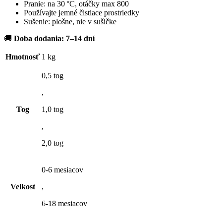
Pranie: na 30 °C, otáčky max 800
Používajte jemné čistiace prostriedky
Sušenie: plošne, nie v sušičke
🚚
Doba dodania: 7–14 dní
Hmotnosť
1 kg
0,5 tog
,
Tog
1,0 tog
,
2,0 tog
0-6 mesiacov
Velkost
,
6-18 mesiacov