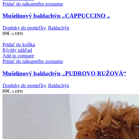
Pridať do nákupného zoznamu
Mušelínový baldachýn „CAPPUCCINO „
Doplnky do postieľky
,
Baldachýn
89
€
/s DPH
Pridať do košíka
Rýchly náhľad
Add to compare
Pridať do nákupného zoznamu
Mušelínový baldachýn „PUDROVO RUŽOVÁ“
Doplnky do postieľky
,
Baldachýn
89
€
/s DPH