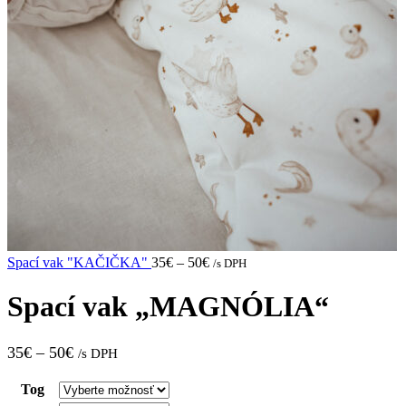
Spací vak "KAČIČKA"
35
€
–
50
€
/s DPH
Spací vak „MAGNÓLIA“
35
€
–
50
€
/s DPH
Tog