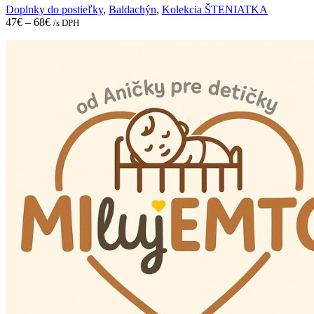
may
Doplnky do postieľky
,
Baldachýn
,
Kolekcia ŠTENIATKA
be
47
€
–
68
€
/s DPH
chosen
on
the
product
page