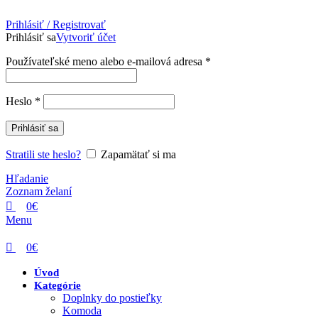
0
0
0
Prihlásiť / Registrovať
Prihlásiť sa
Vytvoriť účet
Povinné
Používateľské meno alebo e-mailová adresa
*
Povinné
Heslo
*
Prihlásiť sa
Stratili ste heslo?
Zapamätať si ma
Hľadanie
Zoznam želaní
0
€
Menu
0
€
Úvod
Kategórie
Doplnky do postieľky
Komoda