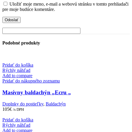
Uložiť moje meno, e-mail a webovú stránku v tomto prehliadači
pre moje budúce komentáre.
Podobné produkty
Pridať do košíka
Rýchly náhľad
Add to compare
Pridať do nákupného zoznamu
Masívny baldachýn „Ecru „
Doplnky do postieľky
,
Baldachýn
105
€
/s DPH
Pridať do košíka
Rýchly náhľad
Add to compare