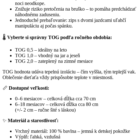
noci neodkope.
Znižuje riziko pretočenia na bruško – to pomáha predchádzať
náhodnému zaduseniu.
Jednoduché prebaľovanie: zips s dvomi jazdcami uľahčí
manipuláciu aj počas spánku.
🌡️
Vyberte si správny TOG podľa ročného obdobia:
TOG 0,5 – ideálny na leto
TOG 1,0 – vhodný na jar a jeseň
TOG 2,0 – zateplený na zimné mesiace
TOG hodnota udáva tepelnú izoláciu – čím vyššia, tým teplejší vak.
Oblečenie dieťaťa vždy prispôsobte teplote v miestnosti.
📏
Dostupné veľkosti:
0–6 mesiacov – celková dĺžka cca 70 cm
6–18 mesiacov – celková dĺžka cca 80 cm
(+/- 2 cm – ručne šité s láskou)
✨
Materiál a starostlivosť:
Vrchný materiál: 100 % bavlna – jemná k detskej pokožke
Výplň: ľahká, vzdušná