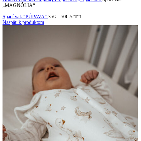
„MAGNÓLIA“
Spací vak "PÚPAVA"
35
€
–
50
€
/s DPH
Naspäť k produktom