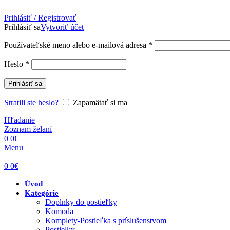
Prihlásiť / Registrovať
Prihlásiť sa
Vytvoriť účet
Povinné
Používateľské meno alebo e-mailová adresa
*
Povinné
Heslo
*
Prihlásiť sa
Stratili ste heslo?
Zapamätať si ma
Hľadanie
Zoznam želaní
0
0
€
Menu
0
0
€
Úvod
Kategórie
Doplnky do postieľky
Komoda
Komplety-Postieľka s príslušenstvom
Postielky