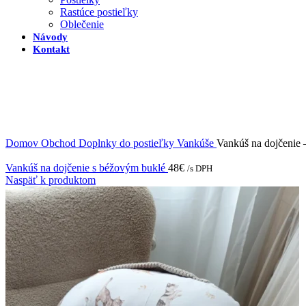
Rastúce postieľky
Oblečenie
Návody
Kontakt
Domov
Obchod
Doplnky do postieľky
Vankúše
Vankúš na dojčenie 
Vankúš na dojčenie s béžovým buklé
48
€
/s DPH
Naspäť k produktom