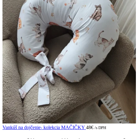
Vankúš na dojčenie- kolekcia MAČIČKY
48
€
/s DPH