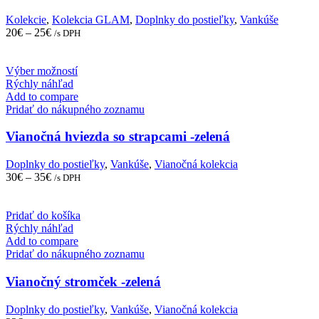
options
may
Kolekcie
,
Kolekcia GLAM
,
Doplnky do postieľky
,
Vankúše
be
20
€
–
25
€
/s DPH
chosen
on
the
This
Výber možností
product
product
Rýchly náhľad
page
has
Add to compare
multiple
Pridať do nákupného zoznamu
variants.
The
Vianočná hviezda so strapcami -zelená
options
may
Doplnky do postieľky
,
Vankúše
,
Vianočná kolekcia
be
30
€
–
35
€
/s DPH
chosen
on
the
Pridať do košíka
product
Rýchly náhľad
page
Add to compare
Pridať do nákupného zoznamu
Vianočný stromček -zelená
Doplnky do postieľky
,
Vankúše
,
Vianočná kolekcia