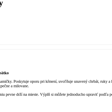
y
bätko
mičky. Poskytuje oporu pri kŕmení, uvoľňuje unavený chrbát, ruky a k
ezpečne a milovane.
niu pevne drží na mieste. Výplň si môžete jednoducho upraviť podľa pot