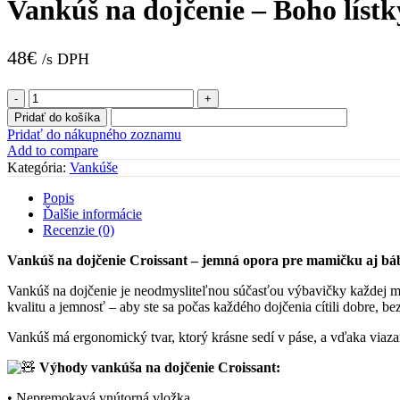
Vankúš na dojčenie – Boho lístk
48
€
/s DPH
množstvo
Vankúš
Pridať do košíka
na
Pridať do nákupného zoznamu
dojčenie
Add to compare
-
Kategória:
Vankúše
Boho
lístky
Popis
Ďalšie informácie
Recenzie (0)
Vankúš na dojčenie Croissant – jemná opora pre mamičku aj bá
Vankúš na dojčenie je neodmysliteľnou súčasťou výbavičky každej ma
kvalitu a jemnosť – aby ste sa počas každého dojčenia cítili dobre, b
Vankúš má ergonomický tvar, ktorý krásne sedí v páse, a vďaka viaza
Výhody vankúša na dojčenie Croissant:
• Nepremokavá vnútorná vložka