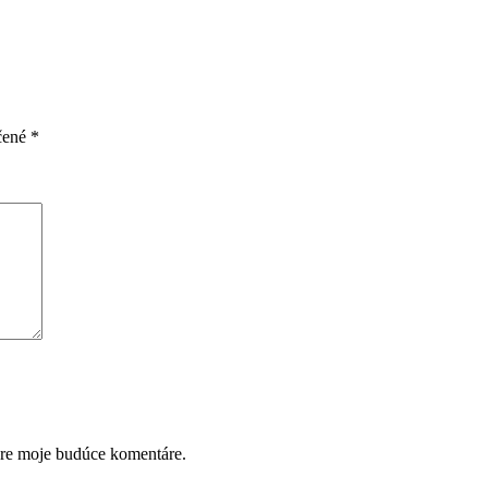
čené
*
pre moje budúce komentáre.