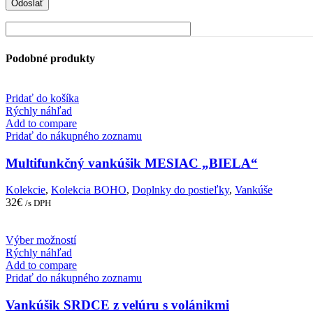
Podobné produkty
Pridať do košíka
Rýchly náhľad
Add to compare
Pridať do nákupného zoznamu
Multifunkčný vankúšik MESIAC „BIELA“
Kolekcie
,
Kolekcia BOHO
,
Doplnky do postieľky
,
Vankúše
32
€
/s DPH
This
Výber možností
product
Rýchly náhľad
has
Add to compare
multiple
Pridať do nákupného zoznamu
variants.
The
Vankúšik SRDCE z velúru s volánikmi